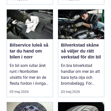
är verk...
Bilservice luleå så
Bilverkstad skåne
tar du hand om
så väljer du rätt
bilen i norr
verkstad för din bil
En bil som rullar året
En bra bilverkstad
runt i Norrbotten
handlar om mer än att
utsätts för mer än de
bara byta olja och
flesta fordon i övriga
bromsbelägg. För
landet. Kyla, ...
många är bilen
05 maj 2026
03 maj 2026
avgörand...