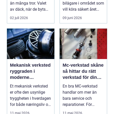
än många tror. Valet
bilägare i området som
av däck, när de byts
vill köra säkert året
och hur de...
om. När väd...
02 juli 2026
09 juni 2026
Mekanisk verksted
Mc-verkstad skåne
ryggraden i
så hittar du rätt
moderne
verkstad för din
maskinpark
motorcykel
Et mekanisk verksted
En bra MC-verkstad
er ofte den usynlige
handlar om mer än
tryggheten i hverdagen
bara service och
for både næringsliv og
reparationer. För
privatperson...
många förare i Skåne
11 maj 2026
11 maj 2026