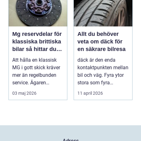
Mg reservdelar för
Allt du behöver
klassiska brittiska
veta om däck för
bilar så hittar du
en säkrare bilresa
rätt delar
Att hålla en klassisk
däck är den enda
MG i gott skick kräver
kontaktpunkten mellan
mer än regelbunden
bil och väg. Fyra ytor
service. Ägaren
stora som fyra
behöver också ha kol...
handflator avgör
03 maj 2026
11 april 2026
bromss...
Adress