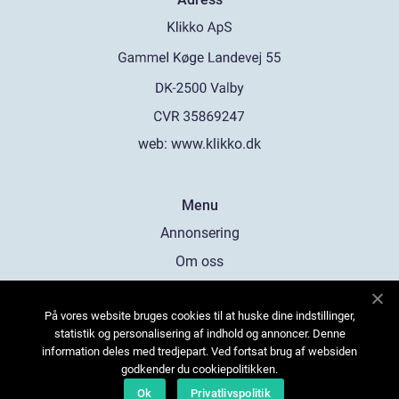
web:
www.klikko.dk
Menu
Annonsering
Om oss
Cookies
På vores website bruges cookies til at huske dine indstillinger,
Kontakta oss
statistik og personalisering af indhold og annoncer. Denne
Sitemap
information deles med tredjepart. Ved fortsat brug af websiden
godkender du cookiepolitikken.
Ok
Privatlivspolitik