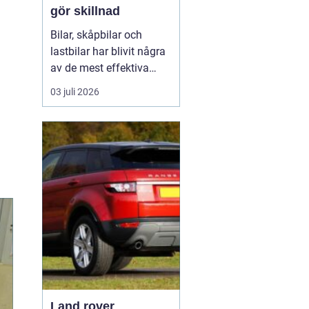
gör skillnad
Bilar, skåpbilar och
lastbilar har blivit några
av de mest effektiva
reklampelarna vi har i
03 juli 2026
vardagen. En
genomtänkt bildekor gör
att ett företag syns
överallt där fordonet rör
sig på E4:an, inne i
centrum, på
industriområdet eller
utanför kundens en...
Land rover