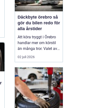
d
Däckbyte örebro så
gör du bilen redo för
alla årstider
Att köra tryggt i Örebro
handlar mer om körstil
än många tror. Valet av
däck, när de byts och hur
02 juli 2026
de monteras spelar en
avgörande roll för
säkerheten. Vädret i
Närke skiftar snabbt,
r
med kalla vintrar, blöta
vårvägar och varma
sommardagar. För den
som...