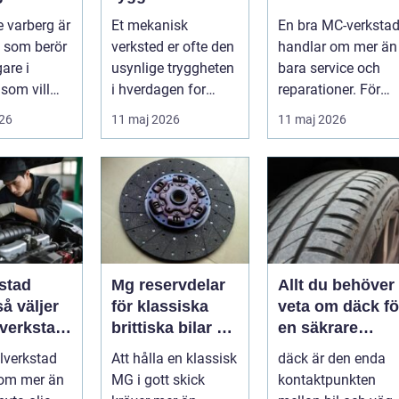
er
moderne
för din
 varberg är
Et mekanisk
En bra MC-verksta
maskinpark
motorcykel
 som berör
verksted er ofte den
handlar om mer än
gare i
usynlige tryggheten
bara service och
som vill
i hverdagen for
reparationer. För
ert året om.
både næringsliv og
många förare i
026
11 maj 2026
11 maj 2026
.
privatperson...
Skåne är verk...
stad
Mg reservdelar
Allt du behöver
för klassiska
veta om däck fö
 verkstad
brittiska bilar så
en säkrare
bil
hittar du rätt
bilresa
ilverkstad
Att hålla en klassisk
däck är den enda
delar
 om mer än
MG i gott skick
kontaktpunkten