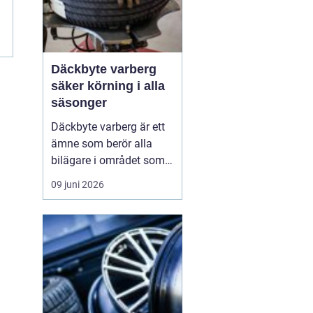
m
Däckbyte varberg
säker körning i alla
säsonger
Däckbyte varberg är ett
ämne som berör alla
bilägare i området som
vill köra säkert året om.
09 juni 2026
När vädret skiftar mellan
blöta höstdagar, isiga
vintervägar och torra
sommarvägar behöver
däcken alltid vara
anpassade för
underlaget. Ett
genomtänkt däckby...