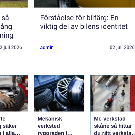
å
Förståelse för bilfärg: En
 lång
viktig del av bilens identitet
rning
2 juli 2026
admin
02 juli 2026
te
Mekanisk
Mc-verkstad
er
verksted
skåne så hittar
 i alla
ryggraden i
du rätt verkstad