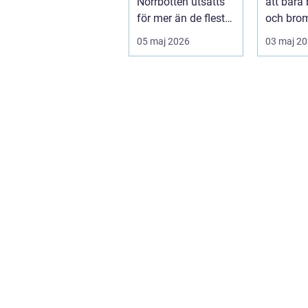
Norrbotten utsätts
att bara 
för mer än de flesta
och bro
fordon i övriga
För mång
05 maj 2026
03 maj 2
landet. Kyla, ...
avgörand