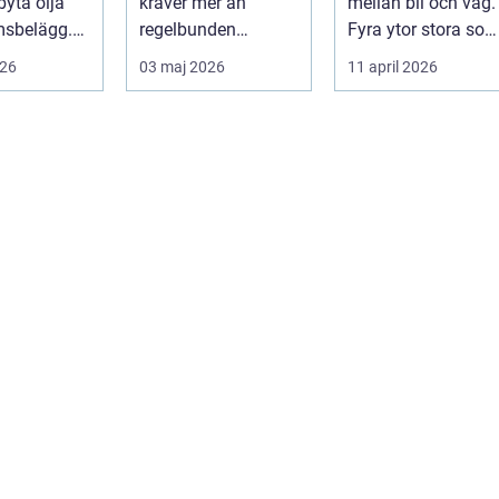
byta olja
kräver mer än
mellan bil och väg.
msbelägg.
regelbunden
Fyra ytor stora so
a är bilen
service. Ägaren
fyra handflator
026
03 maj 2026
11 april 2026
...
behöver också ha
avgör bromss...
kol...