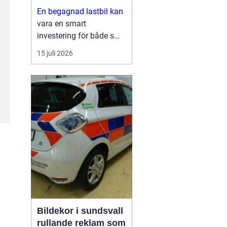
En begagnad lastbil kan
vara en smart
investering för både små
och stora företag. Du får
15 juli 2026
ofta mycket kapacitet
för pengarna, kortare
leveranstid och en bil
som redan visat vad den
går för i vardagen.
Sam...
Bildekor i sundsvall
rullande reklam som