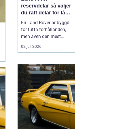
reservdelar så väljer
du rätt delar för lång
livslängd och trygg
En Land Rover är byggd
körning
för tuffa förhållanden,
men även den mest
robusta bilen slits med
02 juli 2026
tiden. Bromsar,
hjulupphängning,
packningar och
elektronik påverkas av år
av vardagskörning,
terräng och vägsalt. För
att bilen ska behålla sin
styrka och säkerh...