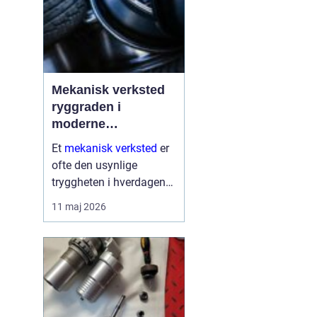
Mekanisk verksted
ryggraden i
moderne
maskinpark
Et
mekanisk verksted
er
ofte den usynlige
tryggheten i hverdagen
for både næringsliv og
11 maj 2026
privatpersoner. Når
maskiner stopper,
produksjon stanser eller
en gravemaskin står fast
på et anlegg, er ve...