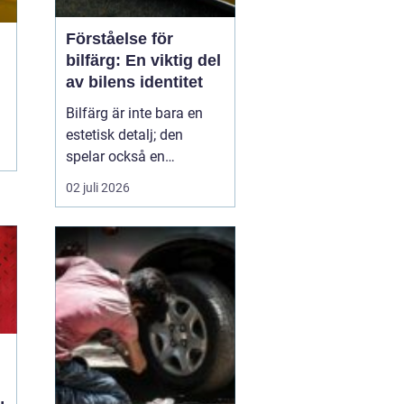
Förståelse för
bilfärg: En viktig del
av bilens identitet
Bilfärg är inte bara en
estetisk detalj; den
spelar också en
avgörande roll för bilens
02 juli 2026
övergripande identitet
och funktion. Den rätta
bilfärgen kan påverka
hur en bil uppfattas,
stärka dess mär...