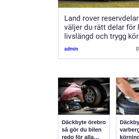
Land rover reservdelar s
väljer du rätt delar för
livslängd och trygg kö
admin
0
Däckbyte örebro
Däckby
så gör du bilen
varberg säk
redo för alla
körning