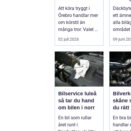
årstider
säsong
Att köra tryggt i
Däckbyte
Örebro handlar mer
ett ämne
om körstil än
alla bilä
många tror. Valet av
området 
däck, när de byts
köra säk
02 juli 2026
09 juni 2
och hur de...
När väd..
Bilservice luleå
Bilverk
så tar du hand
skåne så väljer
om bilen i norr
du rätt
för din 
En bil som rullar
En bra b
året runt i
handlar