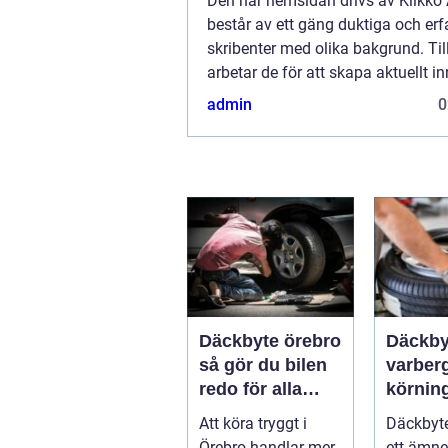
Den här hemsidan drivs av Klikk
består av ett gäng duktiga och erf
skribenter med olika bakgrund. T
arbetar de för att skapa aktuellt inn
den här sidan. Vi vet hur utmanan
admin
0
att läsa och genomgå en massa oli
Däckbyte örebro
Däckby
så gör du bilen
varberg säk
redo för alla
körning
årstider
säsong
Att köra tryggt i
Däckbyte
Örebro handlar mer
ett ämne