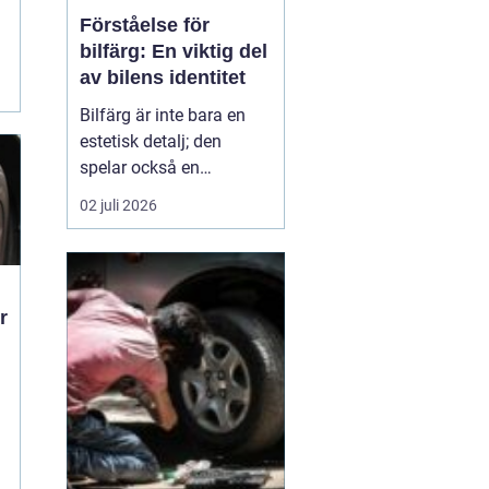
Förståelse för
bilfärg: En viktig del
av bilens identitet
Bilfärg är inte bara en
estetisk detalj; den
spelar också en
avgörande roll för bilens
02 juli 2026
övergripande identitet
och funktion. Den rätta
bilfärgen kan påverka
hur en bil uppfattas,
r
stärka dess mär...
m