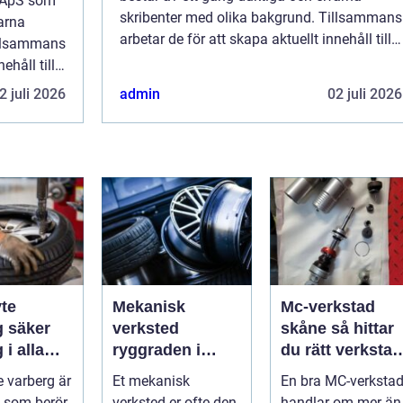
o ApS som
skribenter med olika bakgrund. Tillsammans
arna
arbetar de för att skapa aktuellt innehåll till
illsammans
den här sidan. Vi vet hur utmanande det är
ehåll till
att läsa och genomgå en massa olika ...
de det är
2 juli 2026
admin
02 juli 2026
ka ...
te
Mekanisk
Mc-verkstad
er
verksted
skåne så hittar
 i alla
ryggraden i
du rätt verkstad
er
moderne
för din
 varberg är
Et mekanisk
En bra MC-verksta
maskinpark
motorcykel
 som berör
verksted er ofte den
handlar om mer än