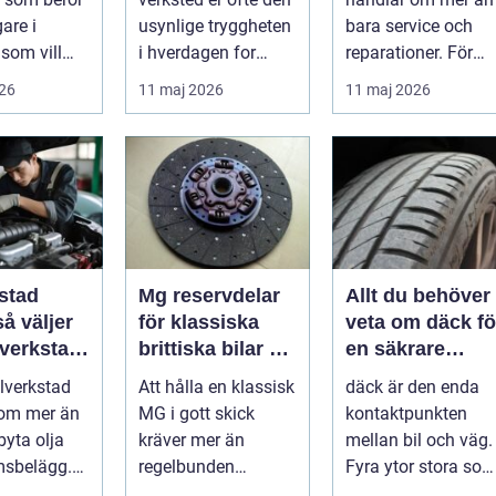
gare i
usynlige tryggheten
bara service och
som vill
i hverdagen for
reparationer. För
ert året om.
både næringsliv og
många förare i
026
11 maj 2026
11 maj 2026
.
privatperson...
Skåne är verk...
stad
Mg reservdelar
Allt du behöver
för klassiska
veta om däck fö
 verkstad
brittiska bilar så
en säkrare
bil
hittar du rätt
bilresa
ilverkstad
Att hålla en klassisk
däck är den enda
delar
 om mer än
MG i gott skick
kontaktpunkten
byta olja
kräver mer än
mellan bil och väg.
msbelägg.
regelbunden
Fyra ytor stora so
a är bilen
service. Ägaren
fyra handflator