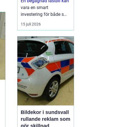
En begagnad lastbil kan
vara en smart
investering för både små
och stora företag. Du får
15 juli 2026
ofta mycket kapacitet
för pengarna, kortare
leveranstid och en bil
som redan visat vad den
går för i vardagen.
Sam...
Bildekor i sundsvall
rullande reklam som
gör skillnad