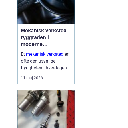
Mekanisk verksted
ryggraden i
moderne
maskinpark
Et
mekanisk verksted
er
ofte den usynlige
tryggheten i hverdagen
for både næringsliv og
11 maj 2026
privatpersoner. Når
maskiner stopper,
produksjon stanser eller
en gravemaskin står fast
på et anlegg, er ve...