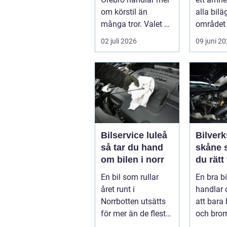
om körstil än
alla bilä
många tror. Valet av
området 
däck, när de byts
köra säk
02 juli 2026
09 juni 2
och hur de...
När väd..
Bilservice luleå
Bilverk
så tar du hand
skåne så väljer
om bilen i norr
du rätt
för din 
En bil som rullar
En bra b
året runt i
handlar
Norrbotten utsätts
att bara 
för mer än de flesta
och bro
fordon i övriga
För mång