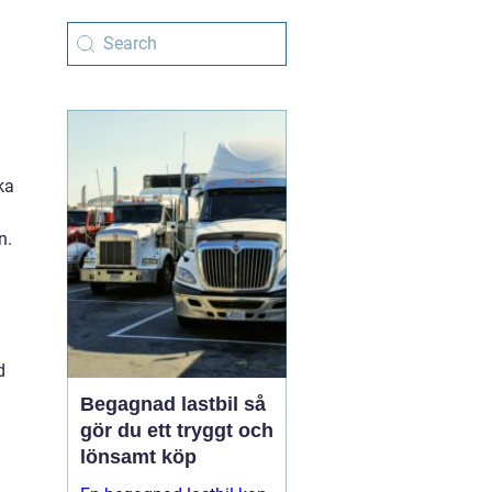
ka
n.
d
Begagnad lastbil så
gör du ett tryggt och
lönsamt köp