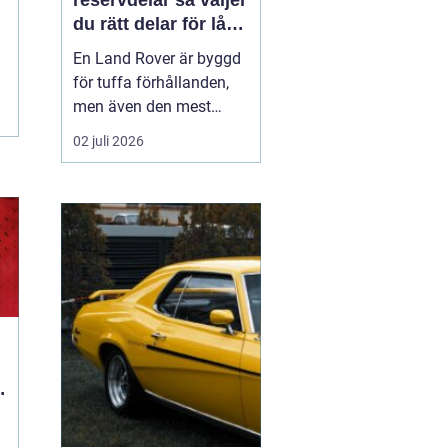
reservdelar så väljer
du rätt delar för lång
livslängd och trygg
En Land Rover är byggd
körning
för tuffa förhållanden,
men även den mest
robusta bilen slits med
02 juli 2026
tiden. Bromsar,
hjulupphängning,
packningar och
elektronik påverkas av år
av vardagskörning,
terräng och vägsalt. För
att bilen ska behålla sin
styrka och säkerh...
d