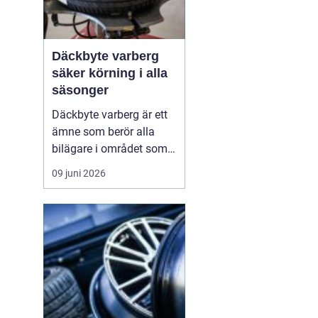
Däckbyte varberg
säker körning i alla
säsonger
Däckbyte varberg är ett
ämne som berör alla
bilägare i området som
vill köra säkert året om.
09 juni 2026
När vädret skiftar mellan
blöta höstdagar, isiga
vintervägar och torra
sommarvägar behöver
däcken alltid vara
anpassade för
underlaget. Ett
genomtänkt däckby...