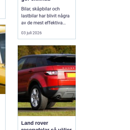
Bilar, skåpbilar och
lastbilar har blivit några
av de mest effektiva
reklampelarna vi har i
03 juli 2026
vardagen. En
genomtänkt bildekor gör
att ett företag syns
överallt där fordonet rör
sig på E4:an, inne i
centrum, på
industriområdet eller
utanför kundens en...
Land rover