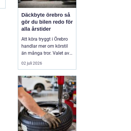
Däckbyte örebro så
gör du bilen redo för
alla årstider
Att köra tryggt i Örebro
handlar mer om körstil
än många tror. Valet av
däck, när de byts och hur
02 juli 2026
de monteras spelar en
avgörande roll för
säkerheten. Vädret i
Närke skiftar snabbt,
med kalla vintrar, blöta
vårvägar och varma
sommardagar. För den
som...