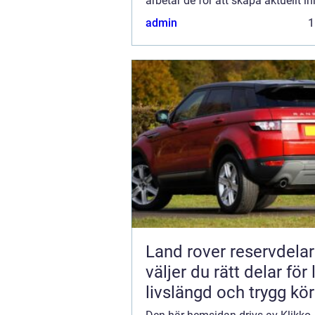
arbetar de för att skapa aktuellt inn
den här sidan. Vi vet hur utmanan
admin
1
att läsa och genomgå en massa oli
Land rover reservdelar s
väljer du rätt delar för
livslängd och trygg kö