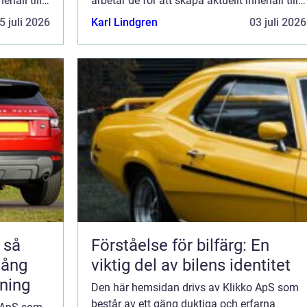
ehåll till
arbetar de för att skapa aktuellt innehåll till
de det är
den här sidan. Vi vet hur utmanande det är
5 juli 2026
Karl Lindgren
03 juli 2026
ka ...
att läsa och genomgå en massa olika ...
å
Förståelse för bilfärg: En
 lång
viktig del av bilens identitet
rning
Den här hemsidan drivs av Klikko ApS som
består av ett gäng duktiga och erfarna