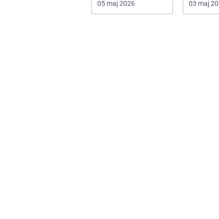
05 maj 2026
03 maj 2
landet. Kyla, ...
avgörand