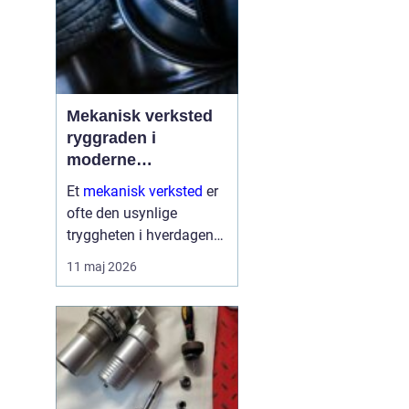
Mekanisk verksted
ryggraden i
moderne
maskinpark
Et
mekanisk verksted
er
ofte den usynlige
tryggheten i hverdagen
for både næringsliv og
11 maj 2026
privatpersoner. Når
maskiner stopper,
produksjon stanser eller
en gravemaskin står fast
på et anlegg, er ve...