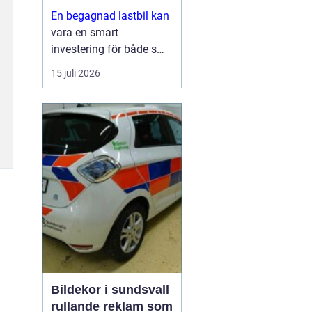
En begagnad lastbil kan
vara en smart
investering för både små
och stora företag. Du får
15 juli 2026
ofta mycket kapacitet
för pengarna, kortare
leveranstid och en bil
som redan visat vad den
går för i vardagen.
Sam...
Bildekor i sundsvall
rullande reklam som