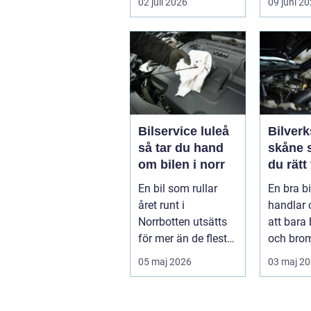
02 juli 2026
09 juni 2
och hur de...
När väd..
Bilservice luleå
Bilverk
så tar du hand
skåne så väljer
om bilen i norr
du rätt
för din 
En bil som rullar
En bra b
året runt i
handlar
Norrbotten utsätts
att bara 
för mer än de flesta
och bro
fordon i övriga
För mång
05 maj 2026
03 maj 2
landet. Kyla, ...
avgörand