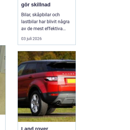
gör skillnad
Bilar, skåpbilar och
lastbilar har blivit några
av de mest effektiva
reklampelarna vi har i
03 juli 2026
vardagen. En
genomtänkt bildekor gör
att ett företag syns
överallt där fordonet rör
sig på E4:an, inne i
centrum, på
industriområdet eller
utanför kundens en...
Land rover