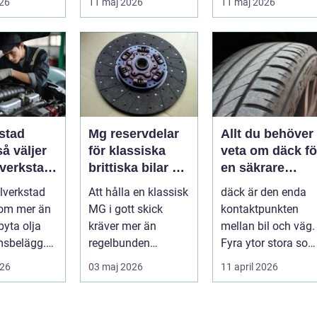
026
11 maj 2026
11 maj 2026
.
privatperson...
Skåne är verk...
stad
Mg reservdelar
Allt du behöver
för klassiska
veta om däck fö
 verkstad
brittiska bilar så
en säkrare
bil
hittar du rätt
bilresa
ilverkstad
Att hålla en klassisk
däck är den enda
delar
 om mer än
MG i gott skick
kontaktpunkten
byta olja
kräver mer än
mellan bil och väg.
msbelägg.
regelbunden
Fyra ytor stora so
a är bilen
service. Ägaren
fyra handflator
026
03 maj 2026
11 april 2026
...
behöver också ha
avgör bromss...
kol...