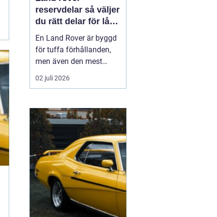
reservdelar så väljer
du rätt delar för lång
livslängd och trygg
En Land Rover är byggd
körning
för tuffa förhållanden,
men även den mest
robusta bilen slits med
02 juli 2026
tiden. Bromsar,
hjulupphängning,
packningar och
elektronik påverkas av år
av vardagskörning,
terräng och vägsalt. För
att bilen ska behålla sin
styrka och säkerh...