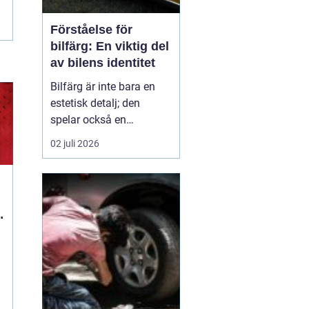
Förståelse för
bilfärg: En viktig del
av bilens identitet
Bilfärg är inte bara en
estetisk detalj; den
spelar också en
avgörande roll för bilens
02 juli 2026
övergripande identitet
och funktion. Den rätta
bilfärgen kan påverka
hur en bil uppfattas,
stärka dess mär...
d