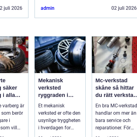
2 juli 2026
admin
02 juli 2026
te
Mekanisk
Mc-verkstad
er
verksted
skåne så hittar
 i alla
ryggraden i
du rätt verkstad
er
moderne
för din
 varberg är
Et mekanisk
En bra MC-verksta
maskinpark
motorcykel
 som berör
verksted er ofte den
handlar om mer än
gare i
usynlige tryggheten
bara service och
som vill
i hverdagen for
reparationer. För
ert året om.
både næringsliv og
många förare i