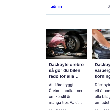
admin
0
Däckbyte örebro
Däckby
så gör du bilen
varberg säk
redo för alla
körning
årstider
säsong
Att köra tryggt i
Däckbyte
Örebro handlar mer
ett ämne
om körstil än
alla bilä
många tror. Valet av
området 
däck, när de byts
köra säk