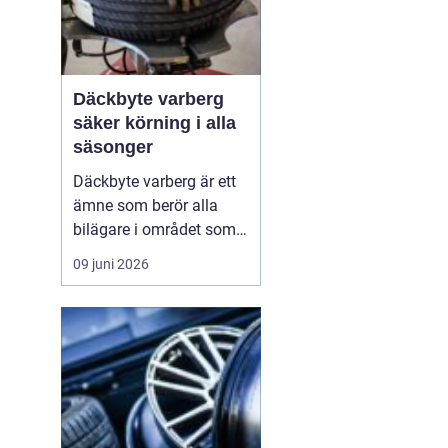
Däckbyte varberg
säker körning i alla
säsonger
Däckbyte varberg är ett
ämne som berör alla
bilägare i området som
vill köra säkert året om.
09 juni 2026
När vädret skiftar mellan
blöta höstdagar, isiga
vintervägar och torra
sommarvägar behöver
däcken alltid vara
anpassade för
underlaget. Ett
genomtänkt däckby...