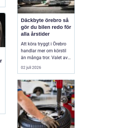
Däckbyte örebro så
gör du bilen redo för
alla årstider
Att köra tryggt i Örebro
handlar mer om körstil
än många tror. Valet av
r
däck, när de byts och hur
02 juli 2026
de monteras spelar en
avgörande roll för
säkerheten. Vädret i
Närke skiftar snabbt,
m
med kalla vintrar, blöta
vårvägar och varma
sommardagar. För den
som...