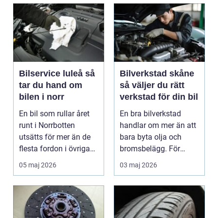
Bilservice luleå så
Bilverkstad skåne
tar du hand om
så väljer du rätt
bilen i norr
verkstad för din bil
En bil som rullar året
En bra bilverkstad
runt i Norrbotten
handlar om mer än att
utsätts för mer än de
bara byta olja och
flesta fordon i övriga
bromsbelägg. För
landet. Kyla, ...
många är bilen
05 maj 2026
03 maj 2026
avgörand...