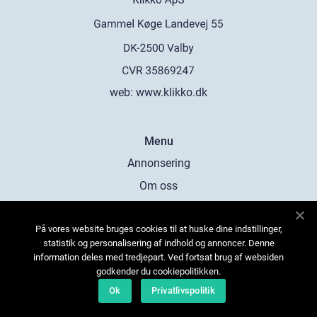
web:
www.klikko.dk
Menu
Annonsering
Om oss
Cookies
På vores website bruges cookies til at huske dine indstillinger,
Kontakta oss
statistik og personalisering af indhold og annoncer. Denne
Sitemap
information deles med tredjepart. Ved fortsat brug af websiden
godkender du cookiepolitikken.
Ok
Privatlivspolitik