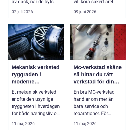
av däck, när de byts
vill köra säkert året
och hur de...
om. När väd...
02 juli 2026
09 juni 2026
Mekanisk verksted
Mc-verkstad skåne
ryggraden i
så hittar du rätt
moderne
verkstad för din
maskinpark
motorcykel
Et mekanisk verksted
En bra MC-verkstad
er ofte den usynlige
handlar om mer än
tryggheten i hverdagen
bara service och
for både næringsliv og
reparationer. För
privatperson...
många förare i Skåne
11 maj 2026
11 maj 2026
är verk...