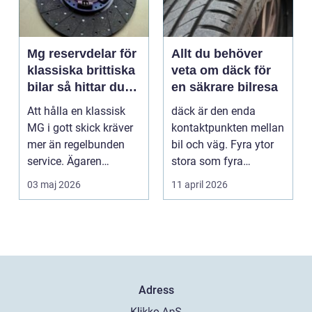
Mg reservdelar för
Allt du behöver
klassiska brittiska
veta om däck för
bilar så hittar du
en säkrare bilresa
rätt delar
Att hålla en klassisk
däck är den enda
MG i gott skick kräver
kontaktpunkten mellan
mer än regelbunden
bil och väg. Fyra ytor
service. Ägaren
stora som fyra
behöver också ha kol...
handflator avgör
03 maj 2026
11 april 2026
bromss...
Adress