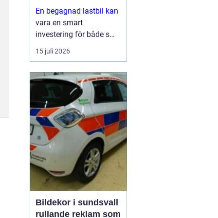
En begagnad lastbil kan
vara en smart
investering för både små
och stora företag. Du får
15 juli 2026
ofta mycket kapacitet
för pengarna, kortare
leveranstid och en bil
som redan visat vad den
går för i vardagen.
Sam...
Bildekor i sundsvall
rullande reklam som