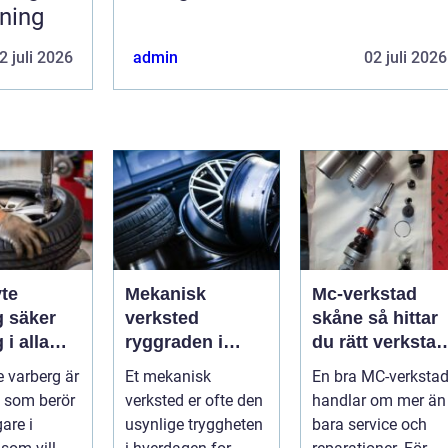
rning
2 juli 2026
admin
02 juli 2026
te
Mekanisk
Mc-verkstad
er
verksted
skåne så hittar
 i alla
ryggraden i
du rätt verkstad
er
moderne
för din
 varberg är
Et mekanisk
En bra MC-verksta
maskinpark
motorcykel
 som berör
verksted er ofte den
handlar om mer än
gare i
usynlige tryggheten
bara service och