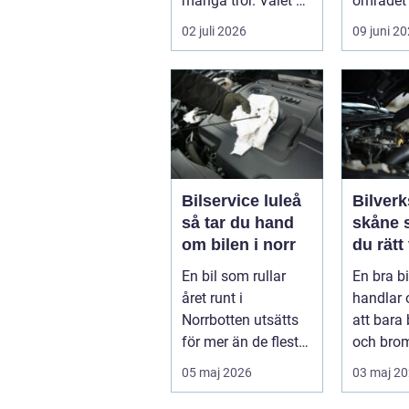
många tror. Valet av
området 
däck, när de byts
köra säk
02 juli 2026
09 juni 2
och hur de...
När väd..
Bilservice luleå
Bilverk
så tar du hand
skåne så väljer
om bilen i norr
du rätt
för din 
En bil som rullar
En bra b
året runt i
handlar
Norrbotten utsätts
att bara 
för mer än de flesta
och bro
fordon i övriga
För mång
05 maj 2026
03 maj 2
landet. Kyla, ...
avgörand