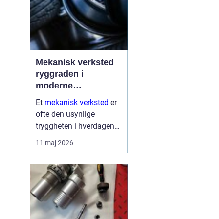
Mekanisk verksted
ryggraden i
moderne
maskinpark
Et
mekanisk verksted
er
ofte den usynlige
tryggheten i hverdagen
for både næringsliv og
11 maj 2026
privatpersoner. Når
maskiner stopper,
produksjon stanser eller
en gravemaskin står fast
på et anlegg, er ve...