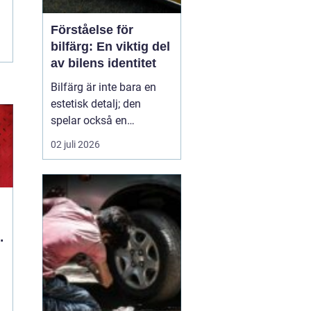
Förståelse för
bilfärg: En viktig del
av bilens identitet
Bilfärg är inte bara en
estetisk detalj; den
spelar också en
avgörande roll för bilens
02 juli 2026
övergripande identitet
och funktion. Den rätta
bilfärgen kan påverka
hur en bil uppfattas,
stärka dess mär...
d