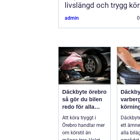
livslängd och trygg kö
admin
0
Däckbyte örebro
Däckby
så gör du bilen
varberg säk
redo för alla
körning
årstider
säsong
Att köra tryggt i
Däckbyte
Örebro handlar mer
ett ämne
om körstil än
alla bilä