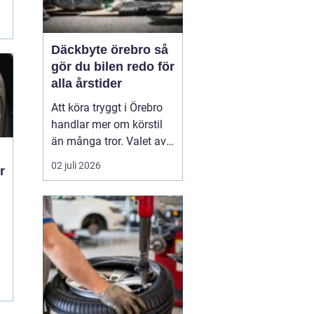
Däckbyte örebro så
gör du bilen redo för
alla årstider
Att köra tryggt i Örebro
handlar mer om körstil
än många tror. Valet av
däck, när de byts och hur
02 juli 2026
r
de monteras spelar en
avgörande roll för
säkerheten. Vädret i
Närke skiftar snabbt,
med kalla vintrar, blöta
vårvägar och varma
m
sommardagar. För den
som...