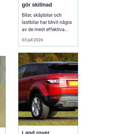
gör skillnad
Bilar, skåpbilar och
lastbilar har blivit några
av de mest effektiva
reklampelarna vi har i
03 juli 2026
vardagen. En
genomtänkt bildekor gör
att ett företag syns
överallt där fordonet rör
sig på E4:an, inne i
centrum, på
industriområdet eller
utanför kundens en...
Land rover