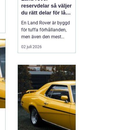
reservdelar så väljer
du rätt delar för lång
livslängd och trygg
En Land Rover är byggd
körning
för tuffa förhållanden,
men även den mest
robusta bilen slits med
02 juli 2026
tiden. Bromsar,
hjulupphängning,
packningar och
elektronik påverkas av år
av vardagskörning,
terräng och vägsalt. För
att bilen ska behålla sin
styrka och säkerh...