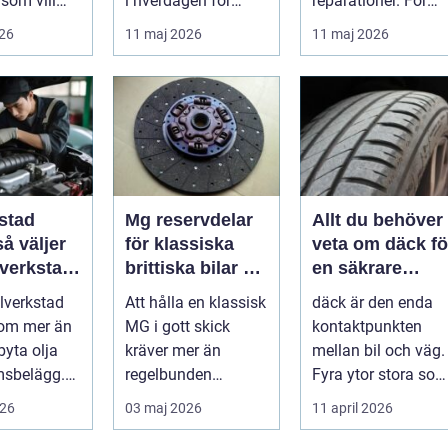
som vill
i hverdagen for
reparationer. För
ert året om.
både næringsliv og
många förare i
026
11 maj 2026
11 maj 2026
.
privatperson...
Skåne är verk...
stad
Mg reservdelar
Allt du behöver
för klassiska
veta om däck fö
 verkstad
brittiska bilar så
en säkrare
bil
hittar du rätt
bilresa
ilverkstad
Att hålla en klassisk
däck är den enda
delar
 om mer än
MG i gott skick
kontaktpunkten
byta olja
kräver mer än
mellan bil och väg.
msbelägg.
regelbunden
Fyra ytor stora so
a är bilen
service. Ägaren
fyra handflator
026
03 maj 2026
11 april 2026
...
behöver också ha
avgör bromss...
kol...