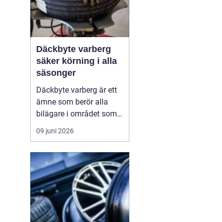
Däckbyte varberg
säker körning i alla
säsonger
Däckbyte varberg är ett
ämne som berör alla
bilägare i området som
vill köra säkert året om.
09 juni 2026
När vädret skiftar mellan
blöta höstdagar, isiga
vintervägar och torra
sommarvägar behöver
däcken alltid vara
anpassade för
underlaget. Ett
genomtänkt däckby...