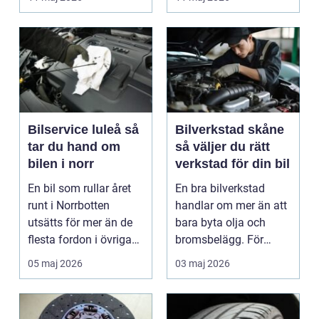
är verk...
Bilservice luleå så
Bilverkstad skåne
tar du hand om
så väljer du rätt
bilen i norr
verkstad för din bil
En bil som rullar året
En bra bilverkstad
runt i Norrbotten
handlar om mer än att
utsätts för mer än de
bara byta olja och
flesta fordon i övriga
bromsbelägg. För
landet. Kyla, ...
många är bilen
05 maj 2026
03 maj 2026
avgörand...