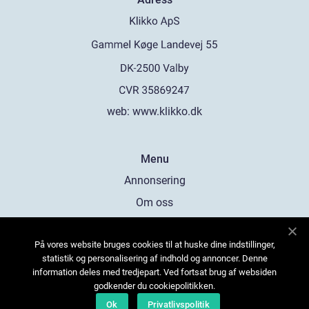
web:
www.klikko.dk
Menu
Annonsering
Om oss
Cookies
På vores website bruges cookies til at huske dine indstillinger,
Kontakta oss
statistik og personalisering af indhold og annoncer. Denne
Sitemap
information deles med tredjepart. Ved fortsat brug af websiden
godkender du cookiepolitikken.
Ok
Privatlivspolitik