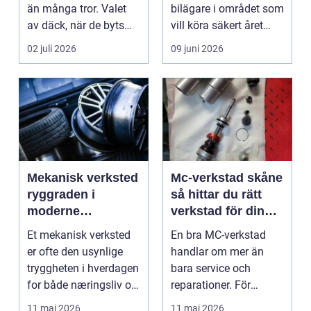
än många tror. Valet
bilägare i området som
av däck, när de byts
vill köra säkert året
och hur de...
om. När väd...
02 juli 2026
09 juni 2026
Mekanisk verksted
Mc-verkstad skåne
ryggraden i
så hittar du rätt
moderne
verkstad för din
maskinpark
motorcykel
Et mekanisk verksted
En bra MC-verkstad
er ofte den usynlige
handlar om mer än
tryggheten i hverdagen
bara service och
for både næringsliv og
reparationer. För
privatperson...
många förare i Skåne
11 maj 2026
11 maj 2026