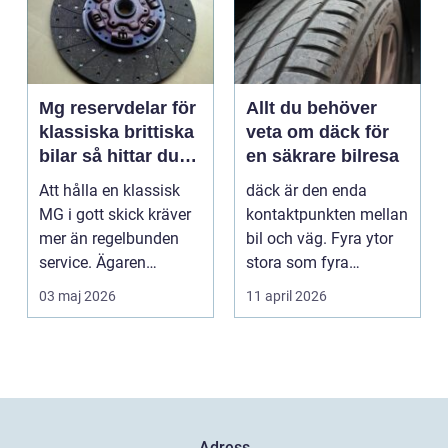
Mg reservdelar för
Allt du behöver
klassiska brittiska
veta om däck för
bilar så hittar du
en säkrare bilresa
rätt delar
Att hålla en klassisk
däck är den enda
MG i gott skick kräver
kontaktpunkten mellan
mer än regelbunden
bil och väg. Fyra ytor
service. Ägaren
stora som fyra
behöver också ha kol...
handflator avgör
03 maj 2026
11 april 2026
bromss...
Adress