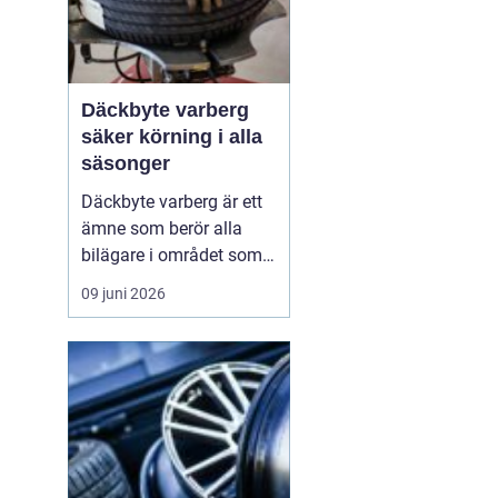
Däckbyte varberg
säker körning i alla
säsonger
Däckbyte varberg är ett
ämne som berör alla
bilägare i området som
vill köra säkert året om.
09 juni 2026
När vädret skiftar mellan
blöta höstdagar, isiga
vintervägar och torra
sommarvägar behöver
däcken alltid vara
anpassade för
underlaget. Ett
genomtänkt däckby...