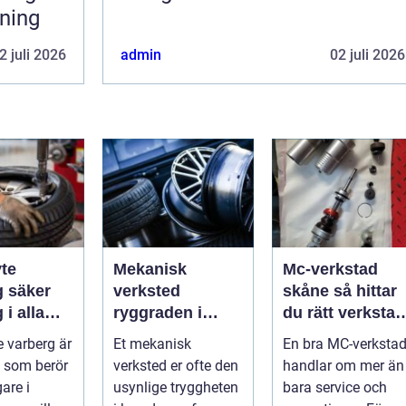
rning
2 juli 2026
admin
02 juli 2026
te
Mekanisk
Mc-verkstad
er
verksted
skåne så hittar
 i alla
ryggraden i
du rätt verkstad
er
moderne
för din
 varberg är
Et mekanisk
En bra MC-verksta
maskinpark
motorcykel
 som berör
verksted er ofte den
handlar om mer än
gare i
usynlige tryggheten
bara service och