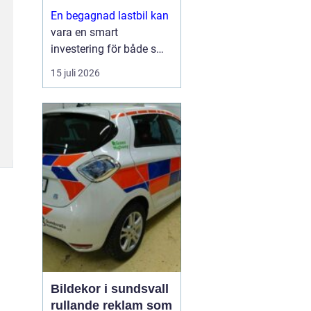
En begagnad lastbil kan
vara en smart
investering för både små
och stora företag. Du får
15 juli 2026
ofta mycket kapacitet
för pengarna, kortare
leveranstid och en bil
som redan visat vad den
går för i vardagen.
Sam...
Bildekor i sundsvall
rullande reklam som