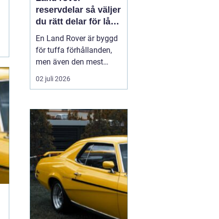
reservdelar så väljer
du rätt delar för lång
livslängd och trygg
En Land Rover är byggd
körning
för tuffa förhållanden,
men även den mest
robusta bilen slits med
02 juli 2026
tiden. Bromsar,
hjulupphängning,
packningar och
elektronik påverkas av år
av vardagskörning,
terräng och vägsalt. För
att bilen ska behålla sin
styrka och säkerh...