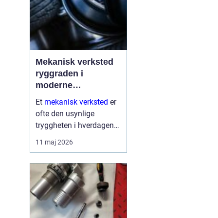
Mekanisk verksted
ryggraden i
moderne
maskinpark
Et
mekanisk verksted
er
ofte den usynlige
tryggheten i hverdagen
for både næringsliv og
11 maj 2026
privatpersoner. Når
maskiner stopper,
produksjon stanser eller
en gravemaskin står fast
på et anlegg, er ve...