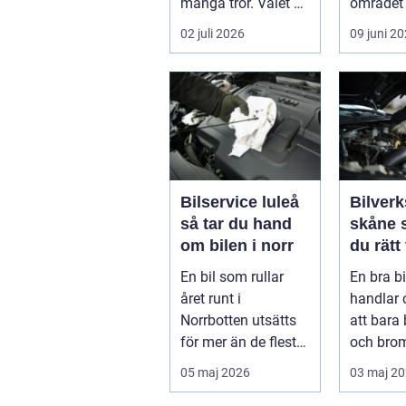
många tror. Valet av
området 
däck, när de byts
köra säk
02 juli 2026
09 juni 2
och hur de...
När väd..
Bilservice luleå
Bilverk
så tar du hand
skåne så väljer
om bilen i norr
du rätt
för din 
En bil som rullar
En bra b
året runt i
handlar
Norrbotten utsätts
att bara 
för mer än de flesta
och bro
fordon i övriga
För mång
05 maj 2026
03 maj 2
landet. Kyla, ...
avgörand