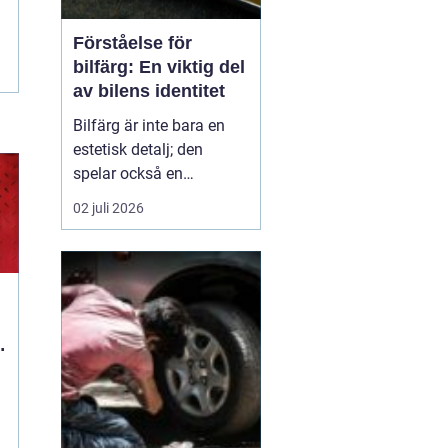
Förståelse för
bilfärg: En viktig del
av bilens identitet
Bilfärg är inte bara en
estetisk detalj; den
spelar också en
avgörande roll för bilens
02 juli 2026
övergripande identitet
och funktion. Den rätta
bilfärgen kan påverka
hur en bil uppfattas,
stärka dess mär...
d