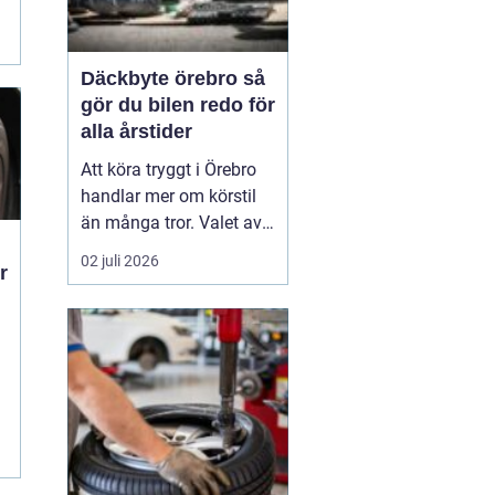
Däckbyte örebro så
gör du bilen redo för
alla årstider
Att köra tryggt i Örebro
handlar mer om körstil
än många tror. Valet av
däck, när de byts och hur
02 juli 2026
r
de monteras spelar en
avgörande roll för
säkerheten. Vädret i
Närke skiftar snabbt,
med kalla vintrar, blöta
vårvägar och varma
m
sommardagar. För den
som...