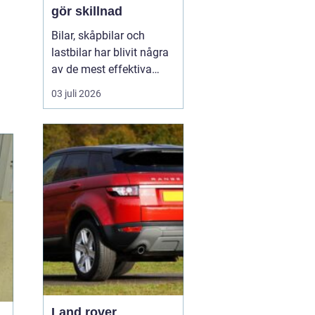
gör skillnad
Bilar, skåpbilar och
lastbilar har blivit några
av de mest effektiva
reklampelarna vi har i
03 juli 2026
vardagen. En
genomtänkt bildekor gör
att ett företag syns
överallt där fordonet rör
sig på E4:an, inne i
centrum, på
industriområdet eller
utanför kundens en...
Land rover