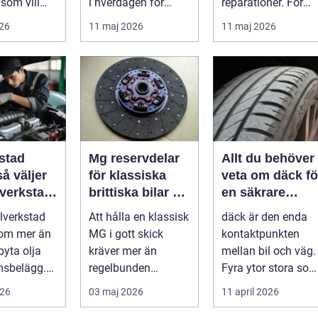
som vill
i hverdagen for
reparationer. För
ert året om.
både næringsliv og
många förare i
026
11 maj 2026
11 maj 2026
.
privatperson...
Skåne är verk...
stad
Mg reservdelar
Allt du behöver
för klassiska
veta om däck fö
 verkstad
brittiska bilar så
en säkrare
bil
hittar du rätt
bilresa
ilverkstad
Att hålla en klassisk
däck är den enda
delar
 om mer än
MG i gott skick
kontaktpunkten
byta olja
kräver mer än
mellan bil och väg.
msbelägg.
regelbunden
Fyra ytor stora so
a är bilen
service. Ägaren
fyra handflator
026
03 maj 2026
11 april 2026
...
behöver också ha
avgör bromss...