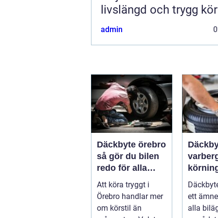
livslängd och trygg kö
admin
0
Däckbyte örebro
Däckby
så gör du bilen
varberg säk
redo för alla
körning
årstider
säsong
Att köra tryggt i
Däckbyte
Örebro handlar mer
ett ämne
om körstil än
alla bilä