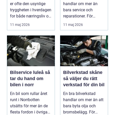
er ofte den usynlige
handlar om mer än
tryggheten i hverdagen
bara service och
for både næringsliv og
reparationer. För
privatperson...
många förare i Skåne
11 maj 2026
11 maj 2026
är verk...
Bilservice luleå så
Bilverkstad skåne
tar du hand om
så väljer du rätt
bilen i norr
verkstad för din bil
En bil som rullar året
En bra bilverkstad
runt i Norrbotten
handlar om mer än att
utsätts för mer än de
bara byta olja och
flesta fordon i övriga
bromsbelägg. För