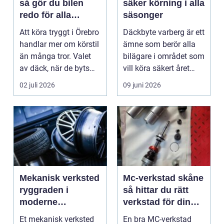
så gör du bilen
säker körning i alla
redo för alla
säsonger
årstider
Att köra tryggt i Örebro
Däckbyte varberg är ett
handlar mer om körstil
ämne som berör alla
än många tror. Valet
bilägare i området som
av däck, när de byts
vill köra säkert året
och hur de...
om. När väd...
02 juli 2026
09 juni 2026
Mekanisk verksted
Mc-verkstad skåne
ryggraden i
så hittar du rätt
moderne
verkstad för din
maskinpark
motorcykel
Et mekanisk verksted
En bra MC-verkstad