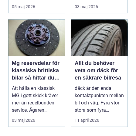
landet. Kyla, ...
många är bilen
05 maj 2026
03 maj 2026
avgörand...
Mg reservdelar för
Allt du behöver
klassiska brittiska
veta om däck för
bilar så hittar du
en säkrare bilresa
rätt delar
Att hålla en klassisk
däck är den enda
MG i gott skick kräver
kontaktpunkten mellan
mer än regelbunden
bil och väg. Fyra ytor
service. Ägaren
stora som fyra
behöver också ha kol...
handflator avgör
03 maj 2026
11 april 2026
bromss...