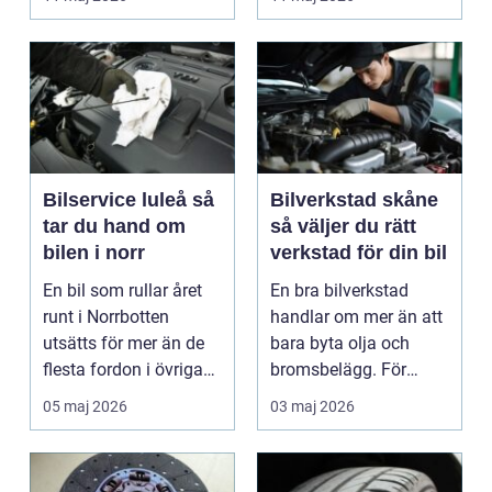
är verk...
Bilservice luleå så
Bilverkstad skåne
tar du hand om
så väljer du rätt
bilen i norr
verkstad för din bil
En bil som rullar året
En bra bilverkstad
runt i Norrbotten
handlar om mer än att
utsätts för mer än de
bara byta olja och
flesta fordon i övriga
bromsbelägg. För
landet. Kyla, ...
många är bilen
05 maj 2026
03 maj 2026
avgörand...