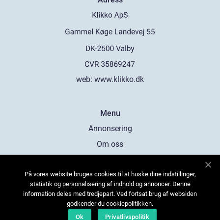
web:
www.klikko.dk
Menu
Annonsering
Om oss
Cookies
På vores website bruges cookies til at huske dine indstillinger,
Kontakta oss
statistik og personalisering af indhold og annoncer. Denne
Sitemap
information deles med tredjepart. Ved fortsat brug af websiden
godkender du cookiepolitikken.
Ok
Privatlivspolitik