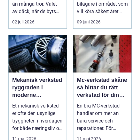
än många tror. Valet
bilägare i området som
av däck, när de byts
vill köra säkert året
och hur de...
om. När väd...
02 juli 2026
09 juni 2026
Mekanisk verksted
Mc-verkstad skåne
ryggraden i
så hittar du rätt
moderne
verkstad för din
maskinpark
motorcykel
Et mekanisk verksted
En bra MC-verkstad
er ofte den usynlige
handlar om mer än
tryggheten i hverdagen
bara service och
for både næringsliv og
reparationer. För
privatperson...
många förare i Skåne
11 maj 2026
11 maj 2026