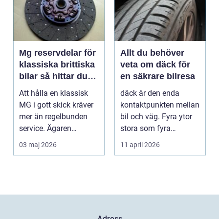
Mg reservdelar för
Allt du behöver
klassiska brittiska
veta om däck för
bilar så hittar du
en säkrare bilresa
rätt delar
Att hålla en klassisk
däck är den enda
MG i gott skick kräver
kontaktpunkten mellan
mer än regelbunden
bil och väg. Fyra ytor
service. Ägaren
stora som fyra
behöver också ha kol...
handflator avgör
03 maj 2026
11 april 2026
bromss...
Adress