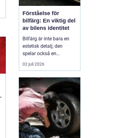
Förståelse för
bilfärg: En viktig del
av bilens identitet
Bilfärg är inte bara en
estetisk detalj; den
spelar också en
avgörande roll för bilens
02 juli 2026
övergripande identitet
och funktion. Den rätta
bilfärgen kan påverka
hur en bil uppfattas,
stärka dess mär...
d