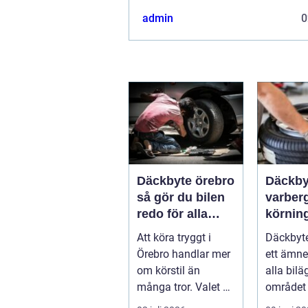
admin
0
Däckbyte örebro
Däckby
så gör du bilen
varberg säk
redo för alla
körning
årstider
säsong
Att köra tryggt i
Däckbyte
Örebro handlar mer
ett ämne
om körstil än
alla bilä
många tror. Valet av
området 
däck, när de byts
köra säk