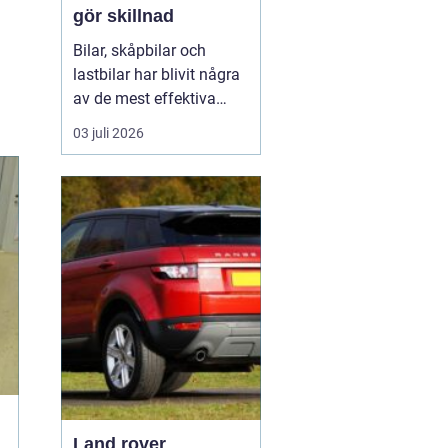
gör skillnad
Bilar, skåpbilar och
lastbilar har blivit några
av de mest effektiva
reklampelarna vi har i
03 juli 2026
vardagen. En
genomtänkt bildekor gör
att ett företag syns
överallt där fordonet rör
sig på E4:an, inne i
centrum, på
industriområdet eller
utanför kundens en...
Land rover