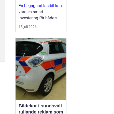
En begagnad lastbil kan
vara en smart
investering för både små
och stora företag. Du får
15 juli 2026
ofta mycket kapacitet
för pengarna, kortare
leveranstid och en bil
som redan visat vad den
går för i vardagen.
Sam...
Bildekor i sundsvall
rullande reklam som