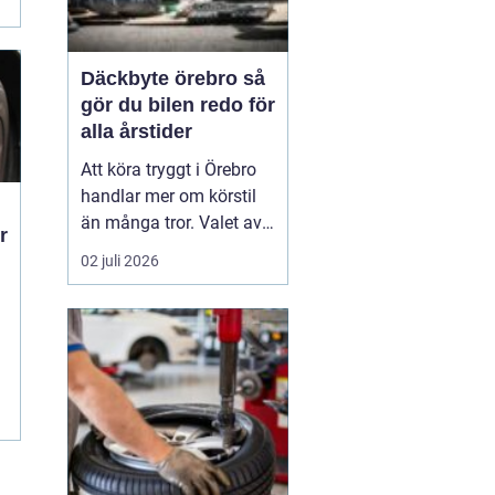
Däckbyte örebro så
gör du bilen redo för
alla årstider
Att köra tryggt i Örebro
handlar mer om körstil
än många tror. Valet av
r
däck, när de byts och hur
02 juli 2026
de monteras spelar en
avgörande roll för
säkerheten. Vädret i
Närke skiftar snabbt,
m
med kalla vintrar, blöta
vårvägar och varma
sommardagar. För den
som...