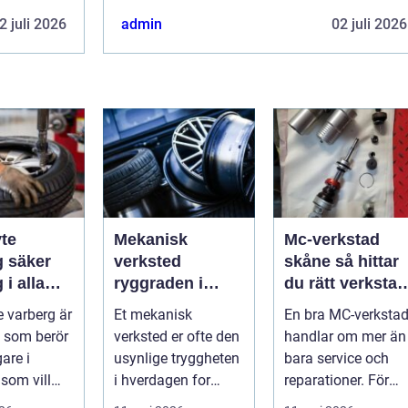
2 juli 2026
admin
02 juli 2026
te
Mekanisk
Mc-verkstad
er
verksted
skåne så hittar
 i alla
ryggraden i
du rätt verkstad
er
moderne
för din
 varberg är
Et mekanisk
En bra MC-verksta
maskinpark
motorcykel
 som berör
verksted er ofte den
handlar om mer än
gare i
usynlige tryggheten
bara service och
som vill
i hverdagen for
reparationer. För
ert året om.
både næringsliv og
många förare i