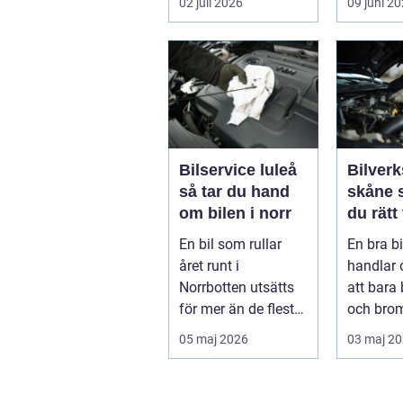
02 juli 2026
09 juni 2
och hur de...
När väd..
Bilservice luleå
Bilverk
så tar du hand
skåne så väljer
om bilen i norr
du rätt
för din 
En bil som rullar
En bra b
året runt i
handlar
Norrbotten utsätts
att bara 
för mer än de flesta
och bro
fordon i övriga
För mång
05 maj 2026
03 maj 2
landet. Kyla, ...
avgörand