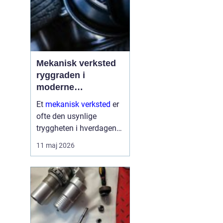
Mekanisk verksted
ryggraden i
moderne
maskinpark
Et
mekanisk verksted
er
ofte den usynlige
tryggheten i hverdagen
for både næringsliv og
11 maj 2026
privatpersoner. Når
maskiner stopper,
produksjon stanser eller
en gravemaskin står fast
på et anlegg, er ve...