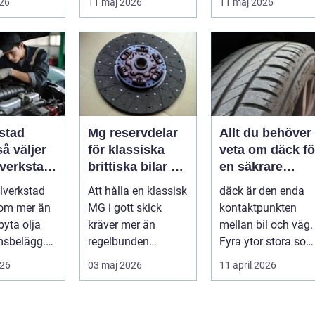
026
11 maj 2026
11 maj 2026
.
privatperson...
Skåne är verk...
stad
Mg reservdelar
Allt du behöver
för klassiska
veta om däck fö
 verkstad
brittiska bilar så
en säkrare
bil
hittar du rätt
bilresa
ilverkstad
Att hålla en klassisk
däck är den enda
delar
 om mer än
MG i gott skick
kontaktpunkten
byta olja
kräver mer än
mellan bil och väg.
msbelägg.
regelbunden
Fyra ytor stora so
a är bilen
service. Ägaren
fyra handflator
026
03 maj 2026
11 april 2026
...
behöver också ha
avgör bromss...
kol...