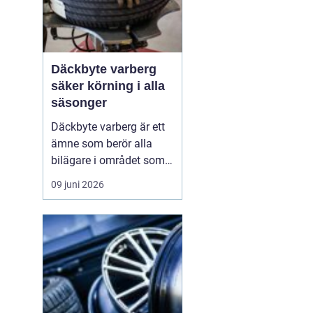
Däckbyte varberg
säker körning i alla
säsonger
Däckbyte varberg är ett
ämne som berör alla
bilägare i området som
vill köra säkert året om.
09 juni 2026
När vädret skiftar mellan
blöta höstdagar, isiga
vintervägar och torra
sommarvägar behöver
däcken alltid vara
anpassade för
underlaget. Ett
genomtänkt däckby...