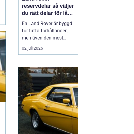
reservdelar så väljer
du rätt delar för lång
livslängd och trygg
En Land Rover är byggd
körning
för tuffa förhållanden,
men även den mest
robusta bilen slits med
02 juli 2026
tiden. Bromsar,
hjulupphängning,
packningar och
elektronik påverkas av år
av vardagskörning,
terräng och vägsalt. För
att bilen ska behålla sin
styrka och säkerh...