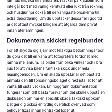
lämnas tillbaka till handlaren. Fläckar på klädseln som
inte går bort med vanlig kemtvätt eller lukt från rökning
och husdjur hör också till de vanligaste orsakerna till
extra debordering. Om du upptäcker dessa fel i god tid
är det oftast mycket billigare att åtgärda dem privat
innan återlämningen.
Dokumentera skicket regelbundet
För att skydda dig själv mot felaktiga bedömningar bör
du göra det till en vana att fotografera fordonet med
jämna mellanrum. Ta bilder från olika vinklar och i bra
ljus för att visa bilens faktiska skick under hela
leasingperioden. Om en skada uppstår är det bäst att
anmäla den till försäkringsbolaget direkt istället för att
vänta till sista veckan. En noggrann dokumentation
fungerar som ditt bästa försvar om det skulle uppstå en
diskussion om när en specifik skada faktiskt uppkom.
Det ger dig också en tydlig överblick över vad som
behöver fixas innan kontraktet löper ut.