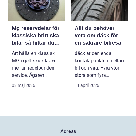
Mg reservdelar för
Allt du behöver
klassiska brittiska
veta om däck för
bilar så hittar du
en säkrare bilresa
rätt delar
Att hålla en klassisk
däck är den enda
MG i gott skick kräver
kontaktpunkten mellan
mer än regelbunden
bil och väg. Fyra ytor
service. Ägaren
stora som fyra
behöver också ha kol...
handflator avgör
03 maj 2026
11 april 2026
bromss...
Adress