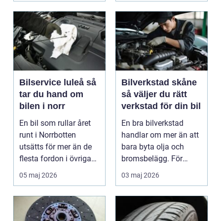
Bilservice luleå så
Bilverkstad skåne
tar du hand om
så väljer du rätt
bilen i norr
verkstad för din bil
En bil som rullar året
En bra bilverkstad
runt i Norrbotten
handlar om mer än att
utsätts för mer än de
bara byta olja och
flesta fordon i övriga
bromsbelägg. För
landet. Kyla, ...
många är bilen
05 maj 2026
03 maj 2026
avgörand...