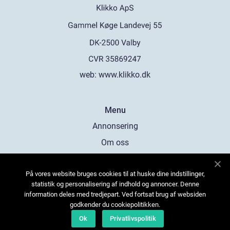
web:
www.klikko.dk
Menu
Annonsering
Om oss
Cookies
På vores website bruges cookies til at huske dine indstillinger,
Kontakta oss
statistik og personalisering af indhold og annoncer. Denne
Sitemap
information deles med tredjepart. Ved fortsat brug af websiden
godkender du cookiepolitikken.
Ok
Privatlivspolitik