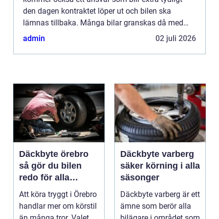
den dagen kontraktet löper ut och bilen ska
lämnas tillbaka. Många bilar granskas då med
lupp, och det som börja...
admin
02 juli 2026
Däckbyte örebro
Däckbyte varberg
så gör du bilen
säker körning i alla
redo för alla
säsonger
årstider
Att köra tryggt i Örebro
Däckbyte varberg är ett
handlar mer om körstil
ämne som berör alla
än många tror. Valet
bilägare i området som