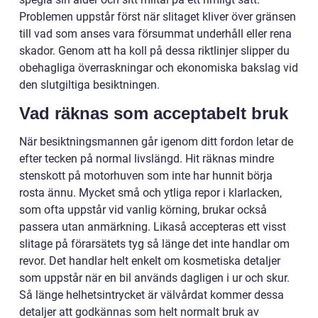
Problemen uppstår först när slitaget kliver över gränsen
till vad som anses vara försummat underhåll eller rena
skador. Genom att ha koll på dessa riktlinjer slipper du
obehagliga överraskningar och ekonomiska bakslag vid
den slutgiltiga besiktningen.
Vad räknas som acceptabelt bruk
När besiktningsmannen går igenom ditt fordon letar de
efter tecken på normal livslängd. Hit räknas mindre
stenskott på motorhuven som inte har hunnit börja
rosta ännu. Mycket små och ytliga repor i klarlacken,
som ofta uppstår vid vanlig körning, brukar också
passera utan anmärkning. Likaså accepteras ett visst
slitage på förarsätets tyg så länge det inte handlar om
revor. Det handlar helt enkelt om kosmetiska detaljer
som uppstår när en bil används dagligen i ur och skur.
Så länge helhetsintrycket är välvårdat kommer dessa
detaljer att godkännas som helt normalt bruk av