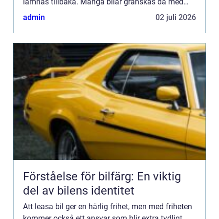
lämnas tillbaka. Många bilar granskas då med
lupp, och det som börja...
admin
02 juli 2026
Förståelse för bilfärg: En viktig
del av bilens identitet
Att leasa bil ger en härlig frihet, men med friheten
kommer också ett ansvar som blir extra tydligt