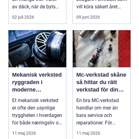
av däck, när de byts
vill köra säkert året
och hur de...
om. När väd...
02 juli 2026
09 juni 2026
Mekanisk verksted
Mc-verkstad skåne
ryggraden i
så hittar du rätt
moderne
verkstad för din
maskinpark
motorcykel
Et mekanisk verksted
En bra MC-verkstad
er ofte den usynlige
handlar om mer än
tryggheten i hverdagen
bara service och
for både næringsliv og
reparationer. För
privatperson...
många förare i Skåne
11 maj 2026
11 maj 2026
är verk...