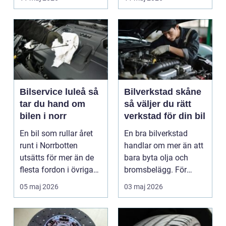
är verk...
Bilservice luleå så
Bilverkstad skåne
tar du hand om
så väljer du rätt
bilen i norr
verkstad för din bil
En bil som rullar året
En bra bilverkstad
runt i Norrbotten
handlar om mer än att
utsätts för mer än de
bara byta olja och
flesta fordon i övriga
bromsbelägg. För
landet. Kyla, ...
många är bilen
05 maj 2026
03 maj 2026
avgörand...