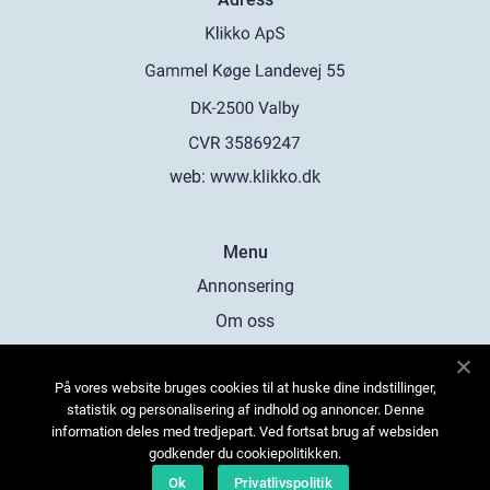
web:
www.klikko.dk
Menu
Annonsering
Om oss
Cookies
På vores website bruges cookies til at huske dine indstillinger,
Kontakta oss
statistik og personalisering af indhold og annoncer. Denne
Sitemap
information deles med tredjepart. Ved fortsat brug af websiden
godkender du cookiepolitikken.
Ok
Privatlivspolitik