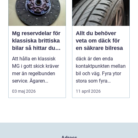
Mg reservdelar för
Allt du behöver
klassiska brittiska
veta om däck för
bilar så hittar du
en säkrare bilresa
rätt delar
Att hålla en klassisk
däck är den enda
MG i gott skick kräver
kontaktpunkten mellan
mer än regelbunden
bil och väg. Fyra ytor
service. Ägaren
stora som fyra
behöver också ha kol...
handflator avgör
03 maj 2026
11 april 2026
bromss...
Adress