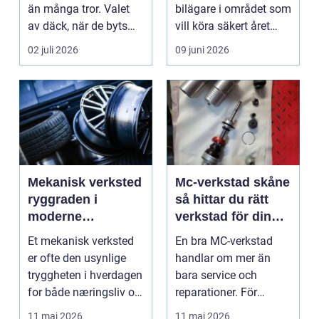
än många tror. Valet
bilägare i området som
av däck, när de byts
vill köra säkert året
och hur de...
om. När väd...
02 juli 2026
09 juni 2026
Mekanisk verksted
Mc-verkstad skåne
ryggraden i
så hittar du rätt
moderne
verkstad för din
maskinpark
motorcykel
Et mekanisk verksted
En bra MC-verkstad
er ofte den usynlige
handlar om mer än
tryggheten i hverdagen
bara service och
for både næringsliv og
reparationer. För
privatperson...
många förare i Skåne
11 maj 2026
11 maj 2026