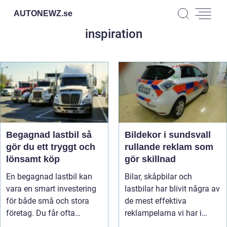
AUTONEWZ.
se
inspiration
Begagnad lastbil så
Bildekor i sundsvall
gör du ett tryggt och
rullande reklam som
lönsamt köp
gör skillnad
En begagnad lastbil kan
Bilar, skåpbilar och
vara en smart investering
lastbilar har blivit några av
för både små och stora
de mest effektiva
företag. Du får ofta
reklampelarna vi har i
mycket...
vardagen...