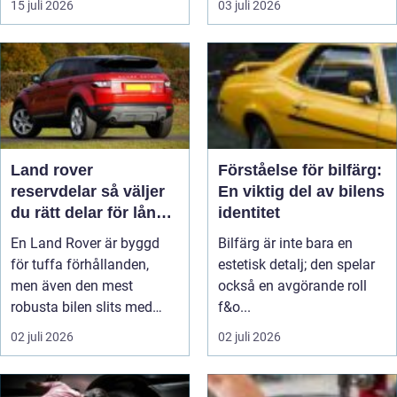
15 juli 2026
03 juli 2026
Land rover
Förståelse för bilfärg:
reservdelar så väljer
En viktig del av bilens
du rätt delar för lång
identitet
livslängd och trygg
En Land Rover är byggd
Bilfärg är inte bara en
körning
för tuffa förhållanden,
estetisk detalj; den spelar
men även den mest
också en avgörande roll
robusta bilen slits med
f&o...
tiden. Brom...
02 juli 2026
02 juli 2026