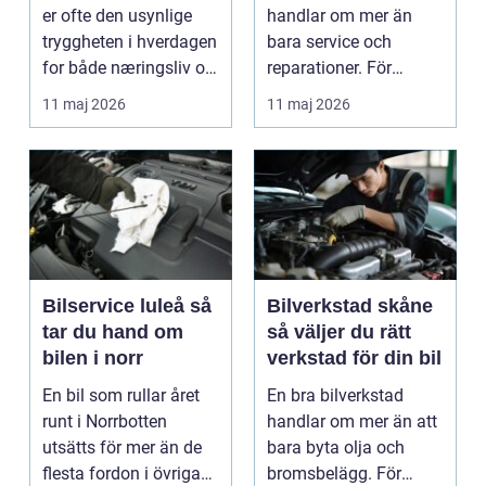
er ofte den usynlige
handlar om mer än
tryggheten i hverdagen
bara service och
for både næringsliv og
reparationer. För
privatperson...
många förare i Skåne
11 maj 2026
11 maj 2026
är verk...
Bilservice luleå så
Bilverkstad skåne
tar du hand om
så väljer du rätt
bilen i norr
verkstad för din bil
En bil som rullar året
En bra bilverkstad
runt i Norrbotten
handlar om mer än att
utsätts för mer än de
bara byta olja och
flesta fordon i övriga
bromsbelägg. För