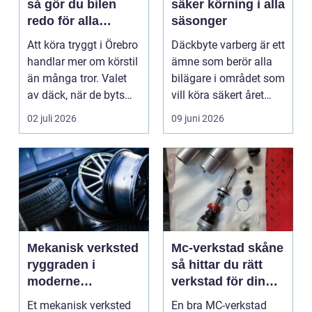
så gör du bilen
säker körning i alla
redo för alla
säsonger
årstider
Att köra tryggt i Örebro
Däckbyte varberg är ett
handlar mer om körstil
ämne som berör alla
än många tror. Valet
bilägare i området som
av däck, när de byts
vill köra säkert året
och hur de...
om. När väd...
02 juli 2026
09 juni 2026
Mekanisk verksted
Mc-verkstad skåne
ryggraden i
så hittar du rätt
moderne
verkstad för din
maskinpark
motorcykel
Et mekanisk verksted
En bra MC-verkstad