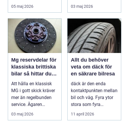
landet. Kyla, ...
många är bilen
05 maj 2026
03 maj 2026
avgörand...
Mg reservdelar för
Allt du behöver
klassiska brittiska
veta om däck för
bilar så hittar du
en säkrare bilresa
rätt delar
Att hålla en klassisk
däck är den enda
MG i gott skick kräver
kontaktpunkten mellan
mer än regelbunden
bil och väg. Fyra ytor
service. Ägaren
stora som fyra
behöver också ha kol...
handflator avgör
03 maj 2026
11 april 2026
bromss...