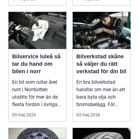
är verk...
Bilservice luleå så
Bilverkstad skåne
tar du hand om
så väljer du rätt
bilen i norr
verkstad för din bil
En bil som rullar året
En bra bilverkstad
runt i Norrbotten
handlar om mer än att
utsätts för mer än de
bara byta olja och
flesta fordon i övriga
bromsbelägg. För
landet. Kyla, ...
många är bilen
05 maj 2026
03 maj 2026
avgörand...