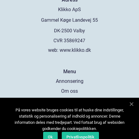
web:
www.klikko.dk
Menu
Annonsering
Om oss
Cookies
På vores website bruges cookies til at huske dine indstillinger,
Kontakta oss
statistik og personalisering af indhold og annoncer. Denne
Sitemap
information deles med tredjepart. Ved fortsat brug af websiden
godkender du cookiepolitikken.
Ok
Privatlivspolitik