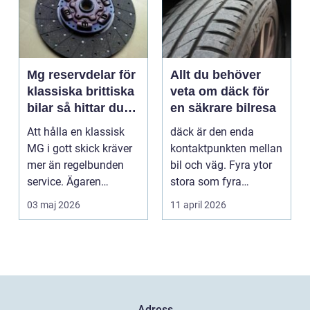
Mg reservdelar för
Allt du behöver
klassiska brittiska
veta om däck för
bilar så hittar du
en säkrare bilresa
rätt delar
Att hålla en klassisk
däck är den enda
MG i gott skick kräver
kontaktpunkten mellan
mer än regelbunden
bil och väg. Fyra ytor
service. Ägaren
stora som fyra
behöver också ha kol...
handflator avgör
03 maj 2026
11 april 2026
bromss...
Adress