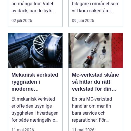
än många tror. Valet
bilägare i området som
av däck, när de byts
vill köra säkert året
och hur de...
om. När väd...
02 juli 2026
09 juni 2026
Mekanisk verksted
Mc-verkstad skåne
ryggraden i
så hittar du rätt
moderne
verkstad för din
maskinpark
motorcykel
Et mekanisk verksted
En bra MC-verkstad
er ofte den usynlige
handlar om mer än
tryggheten i hverdagen
bara service och
for både næringsliv og
reparationer. För
privatperson...
många förare i Skåne
11 maj 2026
11 maj 2026