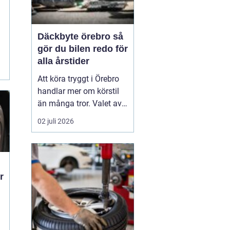
d
Däckbyte örebro så
gör du bilen redo för
alla årstider
Att köra tryggt i Örebro
handlar mer om körstil
än många tror. Valet av
däck, när de byts och hur
02 juli 2026
de monteras spelar en
avgörande roll för
säkerheten. Vädret i
Närke skiftar snabbt,
r
med kalla vintrar, blöta
vårvägar och varma
sommardagar. För den
som...