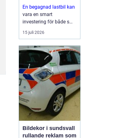
En begagnad lastbil kan
vara en smart
investering för både små
och stora företag. Du får
15 juli 2026
ofta mycket kapacitet
för pengarna, kortare
leveranstid och en bil
som redan visat vad den
går för i vardagen.
Sam...
Bildekor i sundsvall
rullande reklam som