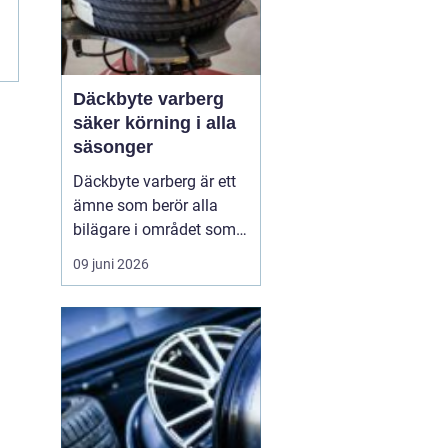
m
Däckbyte varberg
säker körning i alla
säsonger
Däckbyte varberg är ett
ämne som berör alla
bilägare i området som
vill köra säkert året om.
09 juni 2026
När vädret skiftar mellan
blöta höstdagar, isiga
vintervägar och torra
sommarvägar behöver
däcken alltid vara
anpassade för
underlaget. Ett
genomtänkt däckby...