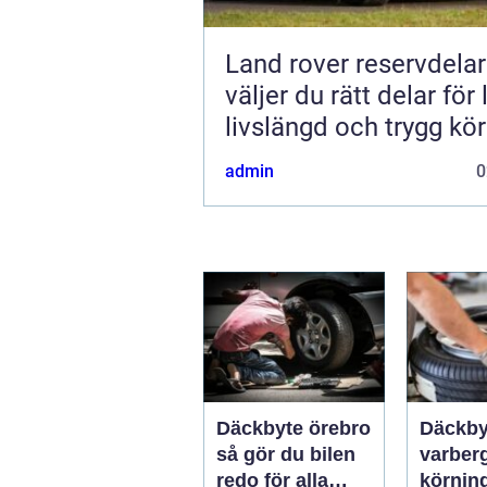
Land rover reservdelar s
väljer du rätt delar för
livslängd och trygg kö
admin
0
Däckbyte örebro
Däckby
så gör du bilen
varberg säk
redo för alla
körning