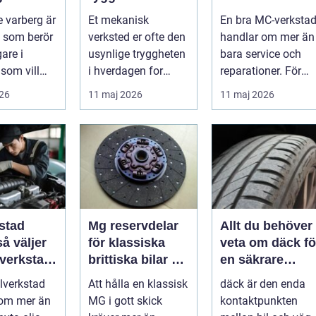
er
moderne
för din
 varberg är
Et mekanisk
En bra MC-verksta
maskinpark
motorcykel
 som berör
verksted er ofte den
handlar om mer än
gare i
usynlige tryggheten
bara service och
som vill
i hverdagen for
reparationer. För
ert året om.
både næringsliv og
många förare i
026
11 maj 2026
11 maj 2026
.
privatperson...
Skåne är verk...
stad
Mg reservdelar
Allt du behöver
för klassiska
veta om däck fö
 verkstad
brittiska bilar så
en säkrare
bil
hittar du rätt
bilresa
ilverkstad
Att hålla en klassisk
däck är den enda
delar
 om mer än
MG i gott skick
kontaktpunkten