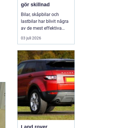
gör skillnad
Bilar, skåpbilar och
lastbilar har blivit några
av de mest effektiva
reklampelarna vi har i
03 juli 2026
vardagen. En
genomtänkt bildekor gör
att ett företag syns
överallt där fordonet rör
sig på E4:an, inne i
centrum, på
industriområdet eller
utanför kundens en...
Land rover