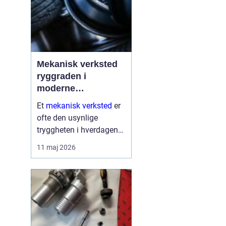
Mekanisk verksted
ryggraden i
moderne
maskinpark
Et
mekanisk verksted
er
ofte den usynlige
tryggheten i hverdagen
for både næringsliv og
11 maj 2026
privatpersoner. Når
maskiner stopper,
produksjon stanser eller
en gravemaskin står fast
på et anlegg, er ve...