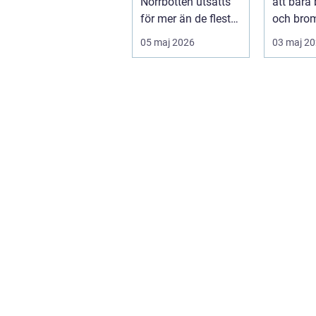
Norrbotten utsätts
att bara 
för mer än de flesta
och bro
fordon i övriga
För mång
05 maj 2026
03 maj 2
landet. Kyla, ...
avgörand