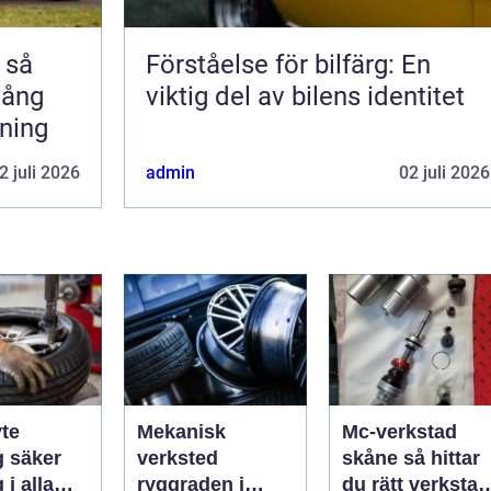
å
Förståelse för bilfärg: En
 lång
viktig del av bilens identitet
rning
2 juli 2026
admin
02 juli 2026
te
Mekanisk
Mc-verkstad
er
verksted
skåne så hittar
 i alla
ryggraden i
du rätt verkstad