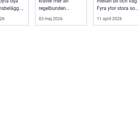
byta olja
kräver mer än
mellan bil och väg.
msbelägg.
regelbunden
Fyra ytor stora so
a är bilen
service. Ägaren
fyra handflator
026
03 maj 2026
11 april 2026
...
behöver också ha
avgör bromss...
kol...