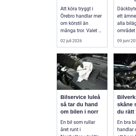
årstider
säsong
Att köra tryggt i
Däckbyte
Örebro handlar mer
ett ämne
om körstil än
alla bilä
många tror. Valet av
området 
däck, när de byts
köra säk
02 juli 2026
09 juni 2
och hur de...
När väd..
Bilservice luleå
Bilverk
så tar du hand
skåne så väljer
om bilen i norr
du rätt
för din 
En bil som rullar
En bra b
året runt i
handlar