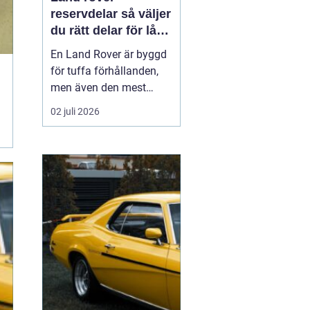
reservdelar så väljer
du rätt delar för lång
livslängd och trygg
En Land Rover är byggd
körning
för tuffa förhållanden,
men även den mest
robusta bilen slits med
02 juli 2026
tiden. Bromsar,
hjulupphängning,
packningar och
elektronik påverkas av år
av vardagskörning,
terräng och vägsalt. För
att bilen ska behålla sin
styrka och säkerh...