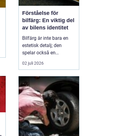
Förståelse för
bilfärg: En viktig del
av bilens identitet
Bilfärg är inte bara en
estetisk detalj; den
spelar också en
avgörande roll för bilens
02 juli 2026
övergripande identitet
och funktion. Den rätta
bilfärgen kan påverka
hur en bil uppfattas,
stärka dess mär...