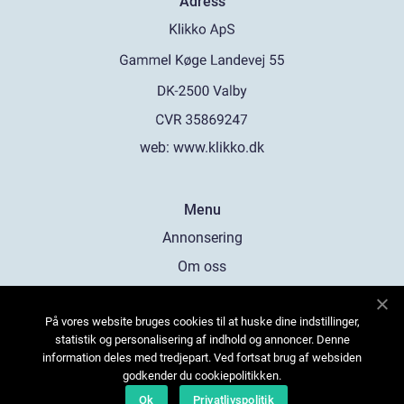
Adress
web:
www.klikko.dk
Menu
Annonsering
Om oss
Cookies
På vores website bruges cookies til at huske dine indstillinger,
Kontakta oss
statistik og personalisering af indhold og annoncer. Denne
Sitemap
information deles med tredjepart. Ved fortsat brug af websiden
godkender du cookiepolitikken.
Ok
Privatlivspolitik