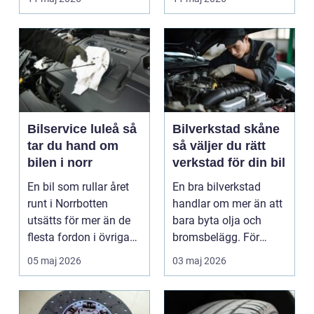
är verk...
Bilservice luleå så
Bilverkstad skåne
tar du hand om
så väljer du rätt
bilen i norr
verkstad för din bil
En bil som rullar året
En bra bilverkstad
runt i Norrbotten
handlar om mer än att
utsätts för mer än de
bara byta olja och
flesta fordon i övriga
bromsbelägg. För
landet. Kyla, ...
många är bilen
05 maj 2026
03 maj 2026
avgörand...