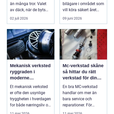
än många tror. Valet
bilägare i området som
av däck, när de byts
vill köra säkert året
och hur de...
om. När väd...
02 juli 2026
09 juni 2026
Mekanisk verksted
Mc-verkstad skåne
ryggraden i
så hittar du rätt
moderne
verkstad för din
maskinpark
motorcykel
Et mekanisk verksted
En bra MC-verkstad
er ofte den usynlige
handlar om mer än
tryggheten i hverdagen
bara service och
for både næringsliv og
reparationer. För
privatperson...
många förare i Skåne
11 maj 2026
11 maj 2026