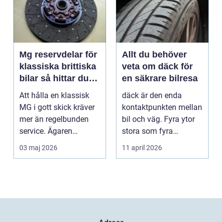
Mg reservdelar för
Allt du behöver
klassiska brittiska
veta om däck för
bilar så hittar du
en säkrare bilresa
rätt delar
Att hålla en klassisk
däck är den enda
MG i gott skick kräver
kontaktpunkten mellan
mer än regelbunden
bil och väg. Fyra ytor
service. Ägaren
stora som fyra
behöver också ha kol...
handflator avgör
03 maj 2026
11 april 2026
bromss...