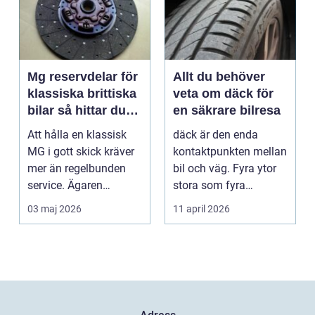
Mg reservdelar för
Allt du behöver
klassiska brittiska
veta om däck för
bilar så hittar du
en säkrare bilresa
rätt delar
Att hålla en klassisk
däck är den enda
MG i gott skick kräver
kontaktpunkten mellan
mer än regelbunden
bil och väg. Fyra ytor
service. Ägaren
stora som fyra
behöver också ha kol...
handflator avgör
03 maj 2026
11 april 2026
bromss...