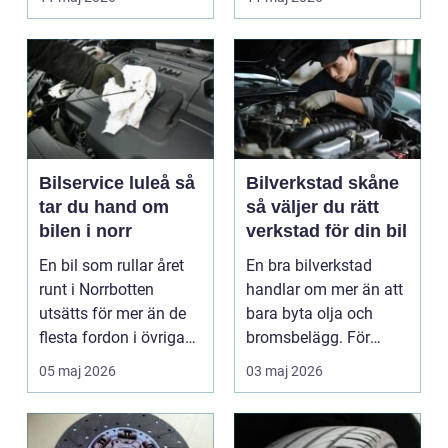
är verk...
Bilservice luleå så
Bilverkstad skåne
tar du hand om
så väljer du rätt
bilen i norr
verkstad för din bil
En bil som rullar året
En bra bilverkstad
runt i Norrbotten
handlar om mer än att
utsätts för mer än de
bara byta olja och
flesta fordon i övriga
bromsbelägg. För
landet. Kyla, ...
många är bilen
05 maj 2026
03 maj 2026
avgörand...