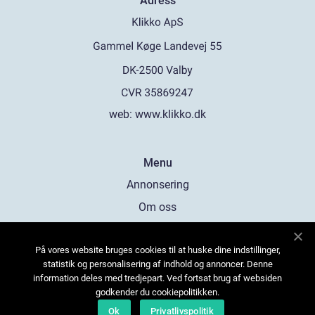
Adress
web:
www.klikko.dk
Menu
Annonsering
Om oss
Cookies
På vores website bruges cookies til at huske dine indstillinger,
Kontakta oss
statistik og personalisering af indhold og annoncer. Denne
Sitemap
information deles med tredjepart. Ved fortsat brug af websiden
godkender du cookiepolitikken.
Ok
Privatlivspolitik