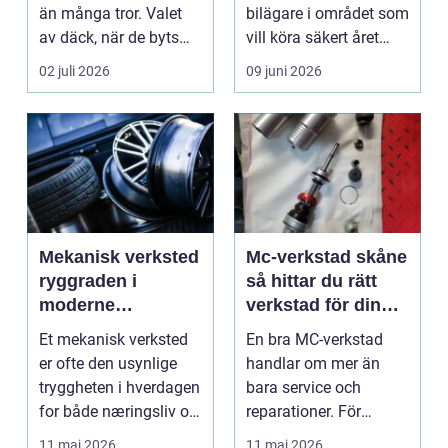
än många tror. Valet
bilägare i området som
av däck, när de byts
vill köra säkert året
och hur de...
om. När väd...
02 juli 2026
09 juni 2026
Mekanisk verksted
Mc-verkstad skåne
ryggraden i
så hittar du rätt
moderne
verkstad för din
maskinpark
motorcykel
Et mekanisk verksted
En bra MC-verkstad
er ofte den usynlige
handlar om mer än
tryggheten i hverdagen
bara service och
for både næringsliv og
reparationer. För
privatperson...
många förare i Skåne
11 maj 2026
11 maj 2026