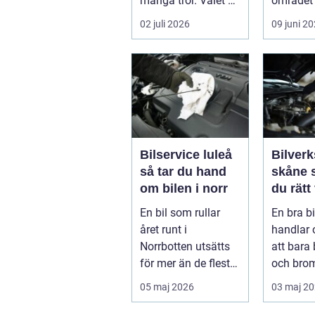
många tror. Valet av
området 
däck, när de byts
köra säk
02 juli 2026
09 juni 2
och hur de...
När väd..
Bilservice luleå
Bilverk
så tar du hand
skåne så väljer
om bilen i norr
du rätt
för din 
En bil som rullar
En bra b
året runt i
handlar
Norrbotten utsätts
att bara 
för mer än de flesta
och bro
fordon i övriga
För mång
05 maj 2026
03 maj 2
landet. Kyla, ...
avgörand