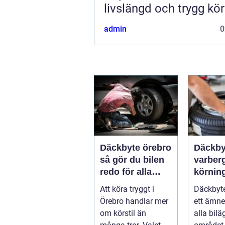
livslängd och trygg kö
admin
0
Däckbyte örebro
Däckby
så gör du bilen
varberg säk
redo för alla
körning
årstider
säsong
Att köra tryggt i
Däckbyte
Örebro handlar mer
ett ämne
om körstil än
alla bilä