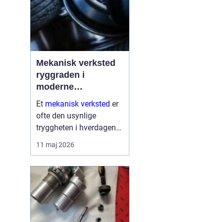
Mekanisk verksted
ryggraden i
moderne
maskinpark
Et
mekanisk verksted
er
ofte den usynlige
tryggheten i hverdagen
for både næringsliv og
11 maj 2026
privatpersoner. Når
maskiner stopper,
produksjon stanser eller
en gravemaskin står fast
på et anlegg, er ve...