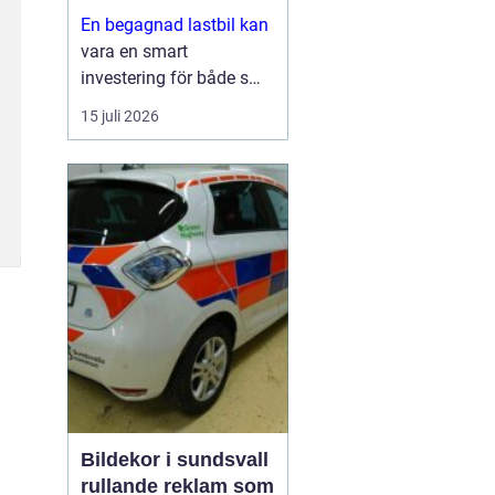
En begagnad lastbil kan
vara en smart
investering för både små
och stora företag. Du får
15 juli 2026
ofta mycket kapacitet
för pengarna, kortare
leveranstid och en bil
som redan visat vad den
går för i vardagen.
Sam...
Bildekor i sundsvall
rullande reklam som