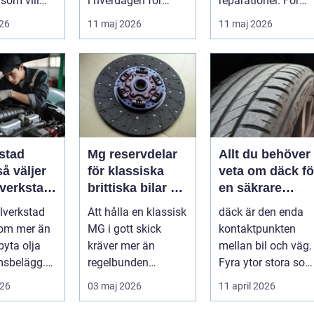
som vill
i hverdagen for
reparationer. För
ert året om.
både næringsliv og
många förare i
026
11 maj 2026
11 maj 2026
.
privatperson...
Skåne är verk...
stad
Mg reservdelar
Allt du behöver
för klassiska
veta om däck fö
 verkstad
brittiska bilar så
en säkrare
bil
hittar du rätt
bilresa
ilverkstad
Att hålla en klassisk
däck är den enda
delar
 om mer än
MG i gott skick
kontaktpunkten
byta olja
kräver mer än
mellan bil och väg.
msbelägg.
regelbunden
Fyra ytor stora so
a är bilen
service. Ägaren
fyra handflator
026
03 maj 2026
11 april 2026
...
behöver också ha
avgör bromss...
kol...