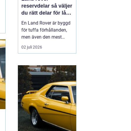
reservdelar så väljer
du rätt delar för lång
livslängd och trygg
En Land Rover är byggd
körning
för tuffa förhållanden,
men även den mest
robusta bilen slits med
02 juli 2026
tiden. Bromsar,
hjulupphängning,
packningar och
elektronik påverkas av år
av vardagskörning,
terräng och vägsalt. För
att bilen ska behålla sin
styrka och säkerh...