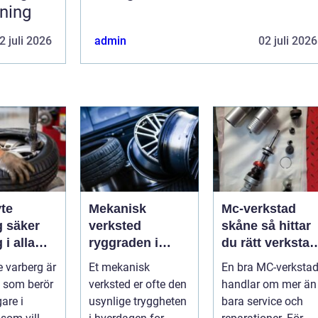
rning
2 juli 2026
admin
02 juli 2026
te
Mekanisk
Mc-verkstad
er
verksted
skåne så hittar
 i alla
ryggraden i
du rätt verkstad
er
moderne
för din
 varberg är
Et mekanisk
En bra MC-verksta
maskinpark
motorcykel
 som berör
verksted er ofte den
handlar om mer än
gare i
usynlige tryggheten
bara service och