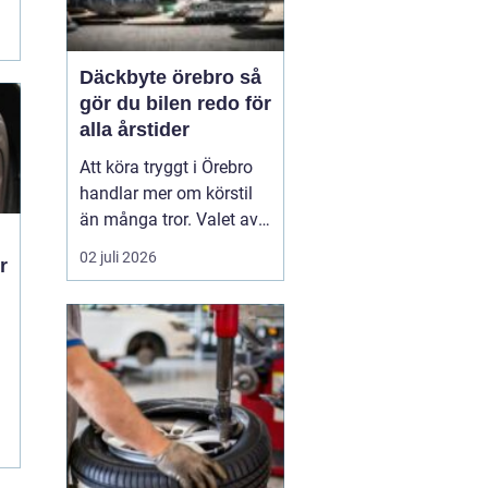
Däckbyte örebro så
gör du bilen redo för
alla årstider
Att köra tryggt i Örebro
handlar mer om körstil
än många tror. Valet av
däck, när de byts och hur
02 juli 2026
r
de monteras spelar en
avgörande roll för
säkerheten. Vädret i
Närke skiftar snabbt,
med kalla vintrar, blöta
vårvägar och varma
m
sommardagar. För den
som...