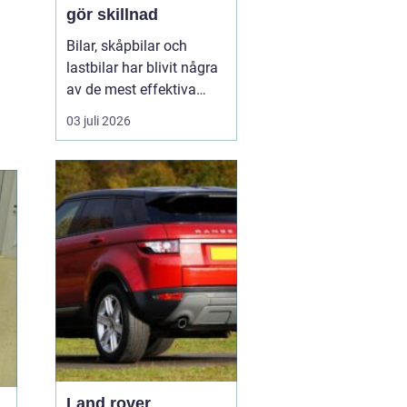
gör skillnad
Bilar, skåpbilar och
lastbilar har blivit några
av de mest effektiva
reklampelarna vi har i
03 juli 2026
vardagen. En
genomtänkt bildekor gör
att ett företag syns
överallt där fordonet rör
sig på E4:an, inne i
centrum, på
industriområdet eller
utanför kundens en...
Land rover