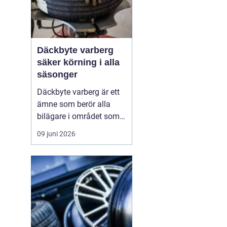
Däckbyte varberg
säker körning i alla
säsonger
Däckbyte varberg är ett
ämne som berör alla
bilägare i området som
vill köra säkert året om.
09 juni 2026
När vädret skiftar mellan
blöta höstdagar, isiga
vintervägar och torra
sommarvägar behöver
däcken alltid vara
anpassade för
underlaget. Ett
genomtänkt däckby...