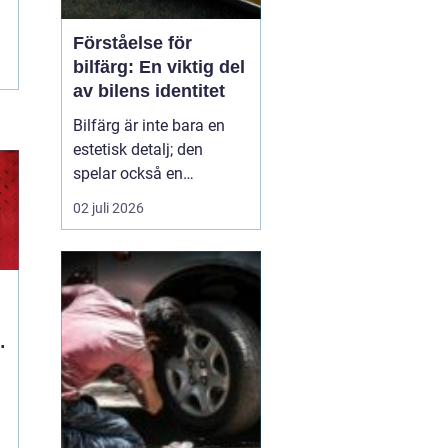
Förståelse för
bilfärg: En viktig del
av bilens identitet
Bilfärg är inte bara en
estetisk detalj; den
spelar också en
avgörande roll för bilens
02 juli 2026
övergripande identitet
och funktion. Den rätta
bilfärgen kan påverka
hur en bil uppfattas,
stärka dess mär...
d