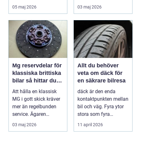
landet. Kyla, ...
många är bilen
05 maj 2026
03 maj 2026
avgörand...
Mg reservdelar för
Allt du behöver
klassiska brittiska
veta om däck för
bilar så hittar du
en säkrare bilresa
rätt delar
Att hålla en klassisk
däck är den enda
MG i gott skick kräver
kontaktpunkten mellan
mer än regelbunden
bil och väg. Fyra ytor
service. Ägaren
stora som fyra
behöver också ha kol...
handflator avgör
03 maj 2026
11 april 2026
bromss...