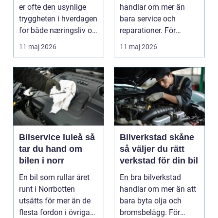
er ofte den usynlige
handlar om mer än
tryggheten i hverdagen
bara service och
for både næringsliv og
reparationer. För
privatperson...
många förare i Skåne
11 maj 2026
11 maj 2026
är verk...
Bilservice luleå så
Bilverkstad skåne
tar du hand om
så väljer du rätt
bilen i norr
verkstad för din bil
En bil som rullar året
En bra bilverkstad
runt i Norrbotten
handlar om mer än att
utsätts för mer än de
bara byta olja och
flesta fordon i övriga
bromsbelägg. För