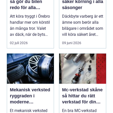
så gör du bilen
säker körning i alla
redo för alla
säsonger
årstider
Att köra tryggt i Örebro
Däckbyte varberg är ett
handlar mer om körstil
ämne som berör alla
än många tror. Valet
bilägare i området som
av däck, när de byts
vill köra säkert året
och hur de...
om. När väd...
02 juli 2026
09 juni 2026
Mekanisk verksted
Mc-verkstad skåne
ryggraden i
så hittar du rätt
moderne
verkstad för din
maskinpark
motorcykel
Et mekanisk verksted
En bra MC-verkstad