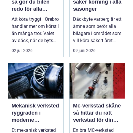
så gör du bilen
säker körning i alla
redo för alla
säsonger
årstider
Att köra tryggt i Örebro
Däckbyte varberg är ett
handlar mer om körstil
ämne som berör alla
än många tror. Valet
bilägare i området som
av däck, när de byts
vill köra säkert året
och hur de...
om. När väd...
02 juli 2026
09 juni 2026
Mekanisk verksted
Mc-verkstad skåne
ryggraden i
så hittar du rätt
moderne
verkstad för din
maskinpark
motorcykel
Et mekanisk verksted
En bra MC-verkstad