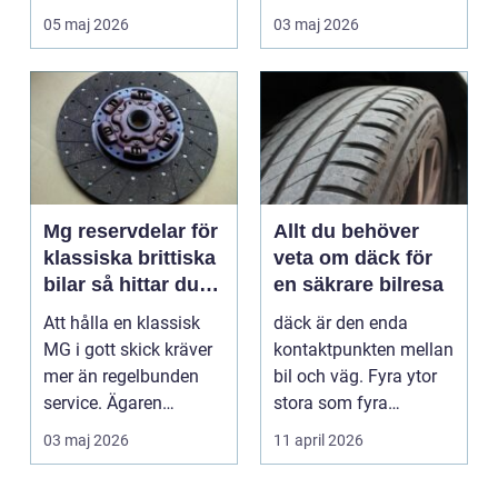
landet. Kyla, ...
många är bilen
05 maj 2026
03 maj 2026
avgörand...
Mg reservdelar för
Allt du behöver
klassiska brittiska
veta om däck för
bilar så hittar du
en säkrare bilresa
rätt delar
Att hålla en klassisk
däck är den enda
MG i gott skick kräver
kontaktpunkten mellan
mer än regelbunden
bil och väg. Fyra ytor
service. Ägaren
stora som fyra
behöver också ha kol...
handflator avgör
03 maj 2026
11 april 2026
bromss...