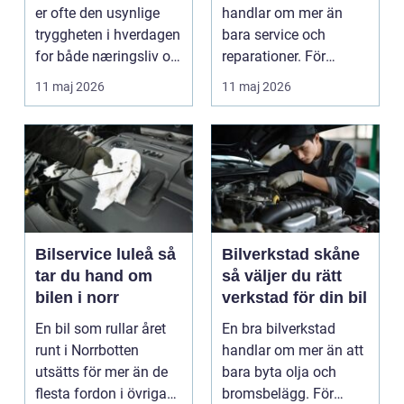
er ofte den usynlige
handlar om mer än
tryggheten i hverdagen
bara service och
for både næringsliv og
reparationer. För
privatperson...
många förare i Skåne
11 maj 2026
11 maj 2026
är verk...
Bilservice luleå så
Bilverkstad skåne
tar du hand om
så väljer du rätt
bilen i norr
verkstad för din bil
En bil som rullar året
En bra bilverkstad
runt i Norrbotten
handlar om mer än att
utsätts för mer än de
bara byta olja och
flesta fordon i övriga
bromsbelägg. För