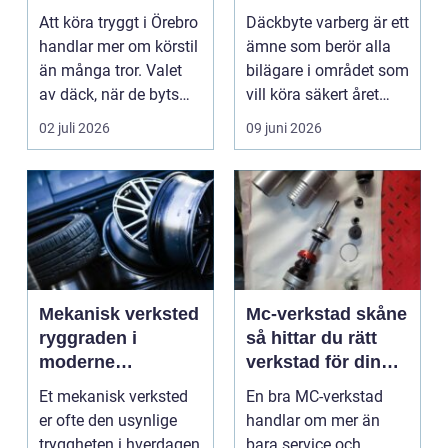
årstider
Att köra tryggt i Örebro
Däckbyte varberg är ett
handlar mer om körstil
ämne som berör alla
än många tror. Valet
bilägare i området som
av däck, när de byts
vill köra säkert året
och hur de...
om. När väd...
02 juli 2026
09 juni 2026
Mekanisk verksted
Mc-verkstad skåne
ryggraden i
så hittar du rätt
moderne
verkstad för din
maskinpark
motorcykel
Et mekanisk verksted
En bra MC-verkstad
er ofte den usynlige
handlar om mer än
tryggheten i hverdagen
bara service och