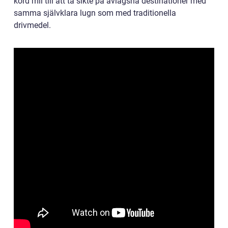
körd mil till att ta sikte på avlägsna destinationer med
samma självklara lugn som med traditionella
drivmedel.