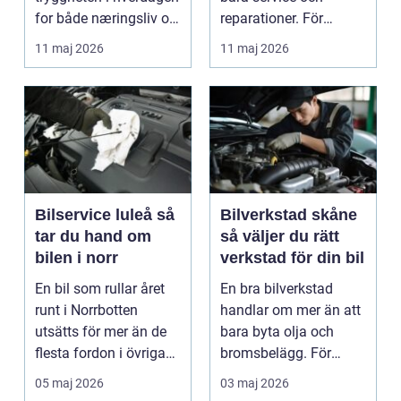
for både næringsliv og
reparationer. För
privatperson...
många förare i Skåne
11 maj 2026
11 maj 2026
är verk...
Bilservice luleå så
Bilverkstad skåne
tar du hand om
så väljer du rätt
bilen i norr
verkstad för din bil
En bil som rullar året
En bra bilverkstad
runt i Norrbotten
handlar om mer än att
utsätts för mer än de
bara byta olja och
flesta fordon i övriga
bromsbelägg. För
landet. Kyla, ...
många är bilen
05 maj 2026
03 maj 2026
avgörand...