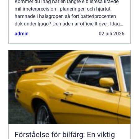
Kommer du ihåg när en längre elbilsresa krävde
millimeterprecision i planeringen och hjärtat
hamnade i halsgropen så fort batteriprocenten
dök under tjugo? Den tiden är officiellt över. Idag
är r&au...
admin
02 juli 2026
Förståelse för bilfärg: En viktig