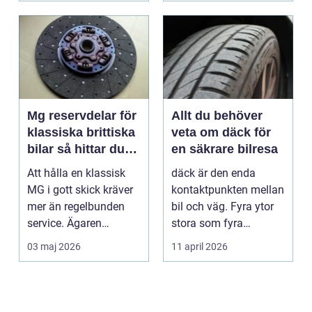
Mg reservdelar för
Allt du behöver
klassiska brittiska
veta om däck för
bilar så hittar du
en säkrare bilresa
rätt delar
Att hålla en klassisk
däck är den enda
MG i gott skick kräver
kontaktpunkten mellan
mer än regelbunden
bil och väg. Fyra ytor
service. Ägaren
stora som fyra
behöver också ha kol...
handflator avgör
03 maj 2026
11 april 2026
bromss...