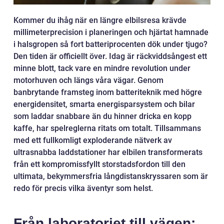
Kommer du ihåg när en längre elbilsresa krävde
millimeterprecision i planeringen och hjärtat hamnade
i halsgropen så fort batteriprocenten dök under tjugo?
Den tiden är officiellt över. Idag är räckviddsångest ett
minne blott, tack vare en mindre revolution under
motorhuven och längs våra vägar. Genom
banbrytande framsteg inom batteriteknik med högre
energidensitet, smarta energisparsystem och bilar
som laddar snabbare än du hinner dricka en kopp
kaffe, har spelreglerna ritats om totalt. Tillsammans
med ett fullkomligt exploderande nätverk av
ultrasnabba laddstationer har elbilen transformerats
från ett kompromissfyllt storstadsfordon till den
ultimata, bekymmersfria långdistanskryssaren som är
redo för precis vilka äventyr som helst.
Från laboratoriet till vägen: