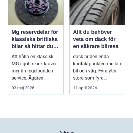
Mg reservdelar för
Allt du behöver
klassiska brittiska
veta om däck för
bilar så hittar du
en säkrare bilresa
rätt delar
Att hålla en klassisk
däck är den enda
MG i gott skick kräver
kontaktpunkten mellan
mer än regelbunden
bil och väg. Fyra ytor
service. Ägaren
stora som fyra
behöver också ha kol...
handflator avgör
03 maj 2026
11 april 2026
bromss...
Adress