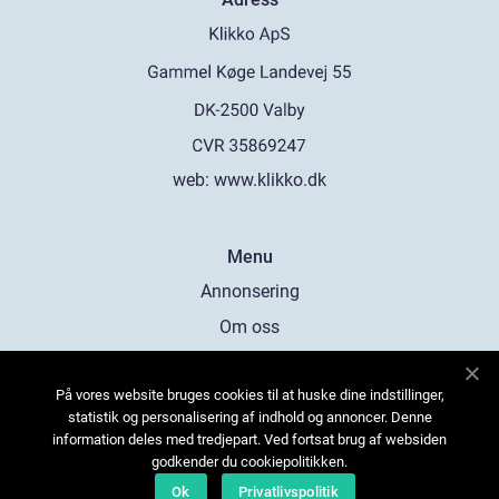
web:
www.klikko.dk
Menu
Annonsering
Om oss
Cookies
På vores website bruges cookies til at huske dine indstillinger,
Kontakta oss
statistik og personalisering af indhold og annoncer. Denne
Sitemap
information deles med tredjepart. Ved fortsat brug af websiden
godkender du cookiepolitikken.
Ok
Privatlivspolitik