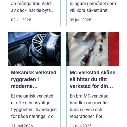
än många tror. Valet
bilägare i området som
av däck, när de byts
vill köra säkert året
och hur de...
om. När väd...
02 juli 2026
09 juni 2026
Mekanisk verksted
Mc-verkstad skåne
ryggraden i
så hittar du rätt
moderne
verkstad för din
maskinpark
motorcykel
Et mekanisk verksted
En bra MC-verkstad
er ofte den usynlige
handlar om mer än
tryggheten i hverdagen
bara service och
for både næringsliv og
reparationer. För
privatperson...
många förare i Skåne
11 maj 2026
11 maj 2026