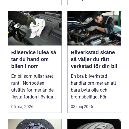
är verk...
Bilservice luleå så
Bilverkstad skåne
tar du hand om
så väljer du rätt
bilen i norr
verkstad för din bil
En bil som rullar året
En bra bilverkstad
runt i Norrbotten
handlar om mer än att
utsätts för mer än de
bara byta olja och
flesta fordon i övriga
bromsbelägg. För
landet. Kyla, ...
många är bilen
05 maj 2026
03 maj 2026
avgörand...