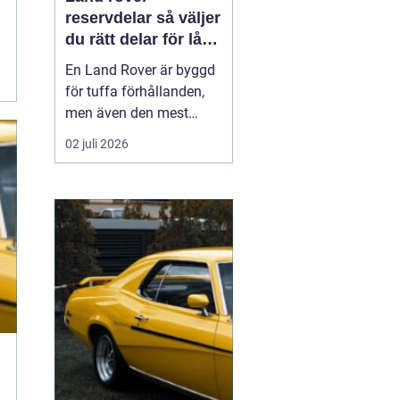
reservdelar så väljer
du rätt delar för lång
livslängd och trygg
En Land Rover är byggd
körning
för tuffa förhållanden,
men även den mest
robusta bilen slits med
02 juli 2026
tiden. Bromsar,
hjulupphängning,
packningar och
elektronik påverkas av år
av vardagskörning,
terräng och vägsalt. För
att bilen ska behålla sin
styrka och säkerh...