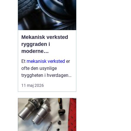
Mekanisk verksted
ryggraden i
moderne
maskinpark
Et
mekanisk verksted
er
ofte den usynlige
tryggheten i hverdagen
for både næringsliv og
11 maj 2026
privatpersoner. Når
maskiner stopper,
produksjon stanser eller
en gravemaskin står fast
på et anlegg, er ve...