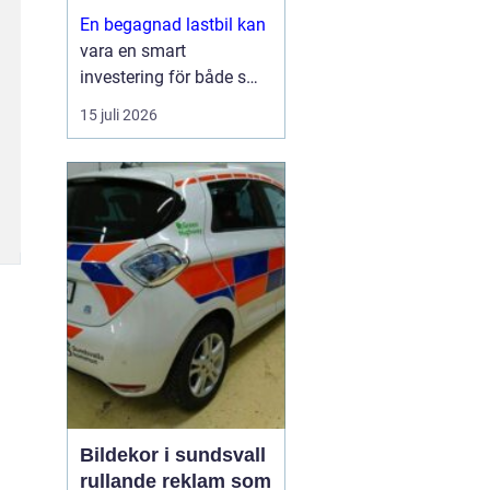
En begagnad lastbil kan
vara en smart
investering för både små
och stora företag. Du får
15 juli 2026
ofta mycket kapacitet
för pengarna, kortare
leveranstid och en bil
som redan visat vad den
går för i vardagen.
Sam...
Bildekor i sundsvall
rullande reklam som