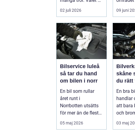
många tror. Valet av
området 
däck, när de byts
köra säk
02 juli 2026
09 juni 2
och hur de...
När väd..
Bilservice luleå
Bilverk
så tar du hand
skåne så väljer
om bilen i norr
du rätt
för din 
En bil som rullar
En bra b
året runt i
handlar
Norrbotten utsätts
att bara 
för mer än de flesta
och bro
fordon i övriga
För mång
05 maj 2026
03 maj 2
landet. Kyla, ...
avgörand