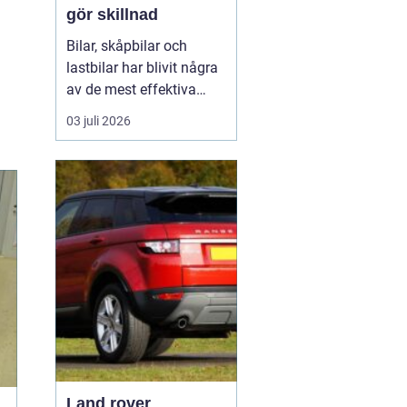
gör skillnad
Bilar, skåpbilar och
lastbilar har blivit några
av de mest effektiva
reklampelarna vi har i
03 juli 2026
vardagen. En
genomtänkt bildekor gör
att ett företag syns
överallt där fordonet rör
sig på E4:an, inne i
centrum, på
industriområdet eller
utanför kundens en...
Land rover