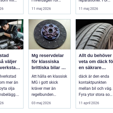
som vill
i hverdagen for
reparationer. För
ert året om.
både næringsliv og
många förare i
026
11 maj 2026
11 maj 2026
.
privatperson...
Skåne är verk...
stad
Mg reservdelar
Allt du behöver
för klassiska
veta om däck fö
 verkstad
brittiska bilar så
en säkrare
bil
hittar du rätt
bilresa
ilverkstad
Att hålla en klassisk
däck är den enda
delar
 om mer än
MG i gott skick
kontaktpunkten
byta olja
kräver mer än
mellan bil och väg.
msbelägg.
regelbunden
Fyra ytor stora so
a är bilen
service. Ägaren
fyra handflator
026
03 maj 2026
11 april 2026
...
behöver också ha
avgör bromss...
kol...