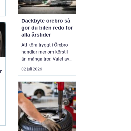
Däckbyte örebro så
gör du bilen redo för
alla årstider
Att köra tryggt i Örebro
handlar mer om körstil
än många tror. Valet av
däck, när de byts och hur
02 juli 2026
r
de monteras spelar en
avgörande roll för
säkerheten. Vädret i
Närke skiftar snabbt,
med kalla vintrar, blöta
vårvägar och varma
m
sommardagar. För den
som...