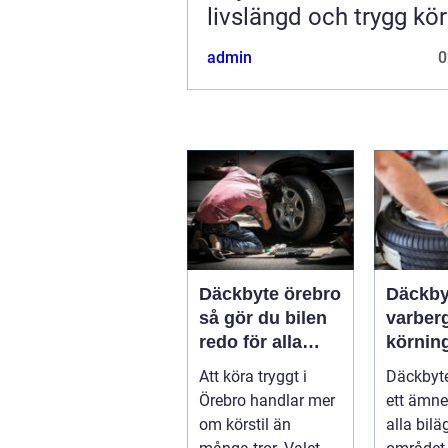
livslängd och trygg kö
admin
0
Däckbyte örebro
Däckby
så gör du bilen
varberg säk
redo för alla
körning
årstider
säsong
Att köra tryggt i
Däckbyte
Örebro handlar mer
ett ämne
om körstil än
alla bilä