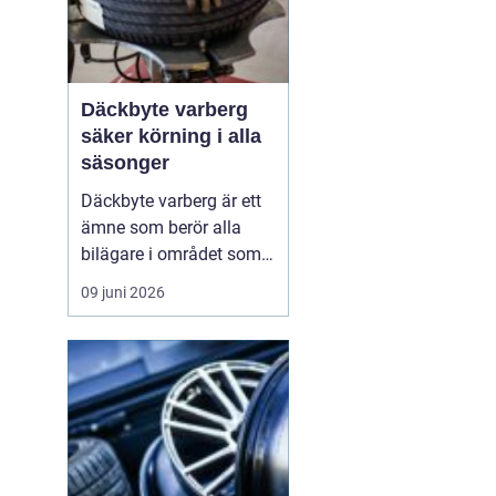
Däckbyte varberg
säker körning i alla
säsonger
Däckbyte varberg är ett
ämne som berör alla
bilägare i området som
vill köra säkert året om.
09 juni 2026
När vädret skiftar mellan
blöta höstdagar, isiga
vintervägar och torra
sommarvägar behöver
däcken alltid vara
anpassade för
underlaget. Ett
genomtänkt däckby...