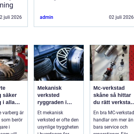
rning
2 juli 2026
admin
02 juli 2026
te
Mekanisk
Mc-verkstad
er
verksted
skåne så hittar
 i alla
ryggraden i
du rätt verkstad
er
moderne
för din
 varberg är
Et mekanisk
En bra MC-verksta
maskinpark
motorcykel
 som berör
verksted er ofte den
handlar om mer än
gare i
usynlige tryggheten
bara service och