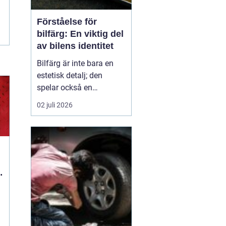
Förståelse för
bilfärg: En viktig del
av bilens identitet
Bilfärg är inte bara en
estetisk detalj; den
spelar också en
avgörande roll för bilens
02 juli 2026
övergripande identitet
och funktion. Den rätta
bilfärgen kan påverka
hur en bil uppfattas,
stärka dess mär...
d