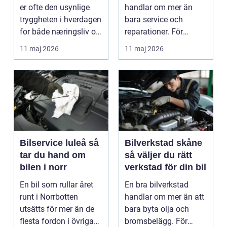
er ofte den usynlige
handlar om mer än
tryggheten i hverdagen
bara service och
for både næringsliv og
reparationer. För
privatperson...
många förare i Skåne
11 maj 2026
11 maj 2026
är verk...
Bilservice luleå så
Bilverkstad skåne
tar du hand om
så väljer du rätt
bilen i norr
verkstad för din bil
En bil som rullar året
En bra bilverkstad
runt i Norrbotten
handlar om mer än att
utsätts för mer än de
bara byta olja och
flesta fordon i övriga
bromsbelägg. För