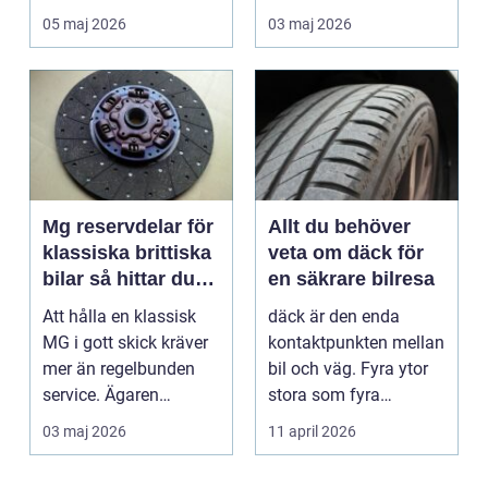
landet. Kyla, ...
många är bilen
05 maj 2026
03 maj 2026
avgörand...
Mg reservdelar för
Allt du behöver
klassiska brittiska
veta om däck för
bilar så hittar du
en säkrare bilresa
rätt delar
Att hålla en klassisk
däck är den enda
MG i gott skick kräver
kontaktpunkten mellan
mer än regelbunden
bil och väg. Fyra ytor
service. Ägaren
stora som fyra
behöver också ha kol...
handflator avgör
03 maj 2026
11 april 2026
bromss...