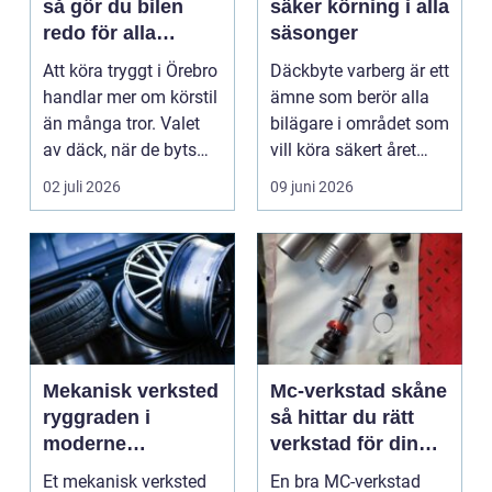
så gör du bilen
säker körning i alla
redo för alla
säsonger
årstider
Att köra tryggt i Örebro
Däckbyte varberg är ett
handlar mer om körstil
ämne som berör alla
än många tror. Valet
bilägare i området som
av däck, när de byts
vill köra säkert året
och hur de...
om. När väd...
02 juli 2026
09 juni 2026
Mekanisk verksted
Mc-verkstad skåne
ryggraden i
så hittar du rätt
moderne
verkstad för din
maskinpark
motorcykel
Et mekanisk verksted
En bra MC-verkstad