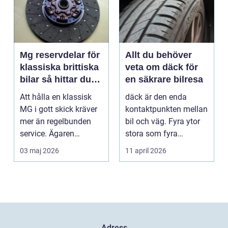
Mg reservdelar för
Allt du behöver
klassiska brittiska
veta om däck för
bilar så hittar du
en säkrare bilresa
rätt delar
Att hålla en klassisk
däck är den enda
MG i gott skick kräver
kontaktpunkten mellan
mer än regelbunden
bil och väg. Fyra ytor
service. Ägaren
stora som fyra
behöver också ha kol...
handflator avgör
03 maj 2026
11 april 2026
bromss...
Adress