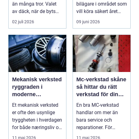
än många tror. Valet
bilägare i området som
av däck, när de byts
vill köra säkert året
och hur de...
om. När väd...
02 juli 2026
09 juni 2026
Mekanisk verksted
Mc-verkstad skåne
ryggraden i
så hittar du rätt
moderne
verkstad för din
maskinpark
motorcykel
Et mekanisk verksted
En bra MC-verkstad
er ofte den usynlige
handlar om mer än
tryggheten i hverdagen
bara service och
for både næringsliv og
reparationer. För
privatperson...
många förare i Skåne
11 maj 2026
11 maj 2026