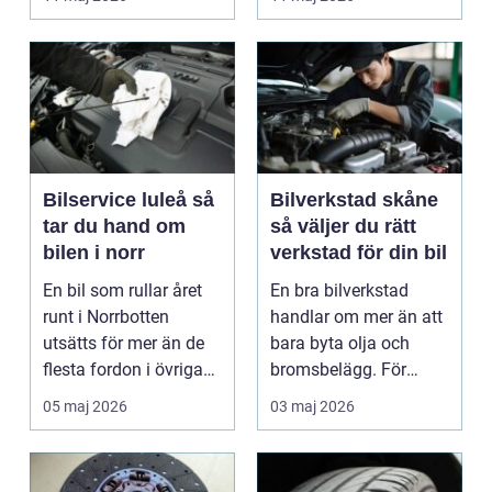
är verk...
Bilservice luleå så
Bilverkstad skåne
tar du hand om
så väljer du rätt
bilen i norr
verkstad för din bil
En bil som rullar året
En bra bilverkstad
runt i Norrbotten
handlar om mer än att
utsätts för mer än de
bara byta olja och
flesta fordon i övriga
bromsbelägg. För
landet. Kyla, ...
många är bilen
05 maj 2026
03 maj 2026
avgörand...