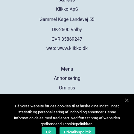
web:
www.klikko.dk
Menu
Annonsering
Om oss
Cookies
På vores website bruges cookies til at huske dine indstillinger,
Kontakta oss
statistik og personalisering af indhold og annoncer. Denne
Sitemap
information deles med tredjepart. Ved fortsat brug af websiden
godkender du cookiepolitikken.
Ok
Privatlivspolitik