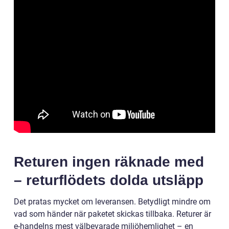
Returen ingen räknade med
– returflödets dolda utsläpp
Det pratas mycket om leveransen. Betydligt mindre om
vad som händer när paketet skickas tillbaka. Returer är
e-handelns mest välbevarade miljöhemlighet – en