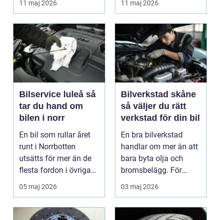
11 maj 2026
11 maj 2026
är verk...
Bilservice luleå så
Bilverkstad skåne
tar du hand om
så väljer du rätt
bilen i norr
verkstad för din bil
En bil som rullar året
En bra bilverkstad
runt i Norrbotten
handlar om mer än att
utsätts för mer än de
bara byta olja och
flesta fordon i övriga
bromsbelägg. För
landet. Kyla, ...
många är bilen
05 maj 2026
03 maj 2026
avgörand...