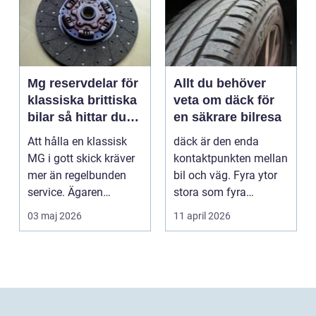
Mg reservdelar för
Allt du behöver
klassiska brittiska
veta om däck för
bilar så hittar du
en säkrare bilresa
rätt delar
Att hålla en klassisk
däck är den enda
MG i gott skick kräver
kontaktpunkten mellan
mer än regelbunden
bil och väg. Fyra ytor
service. Ägaren
stora som fyra
behöver också ha kol...
handflator avgör
03 maj 2026
11 april 2026
bromss...