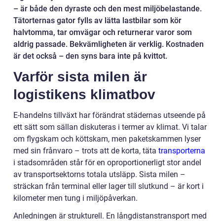
– är både den dyraste och den mest miljöbelastande.
Tätorternas gator fylls av lätta lastbilar som kör
halvtomma, tar omvägar och returnerar varor som
aldrig passade. Bekvämligheten är verklig. Kostnaden
är det också – den syns bara inte på kvittot.
Varför sista milen är
logistikens klimatbov
E-handelns tillväxt har förändrat städernas utseende på
ett sätt som sällan diskuteras i termer av klimat. Vi talar
om flygskam och köttskam, men paketskammen lyser
med sin frånvaro – trots att de korta, täta
transporterna
i stadsområden står för en oproportionerligt stor andel
av transportsektorns totala utsläpp. Sista milen –
sträckan från terminal eller lager till slutkund – är kort i
kilometer men tung i miljöpåverkan.
Anledningen är strukturell. En långdistanstransport med