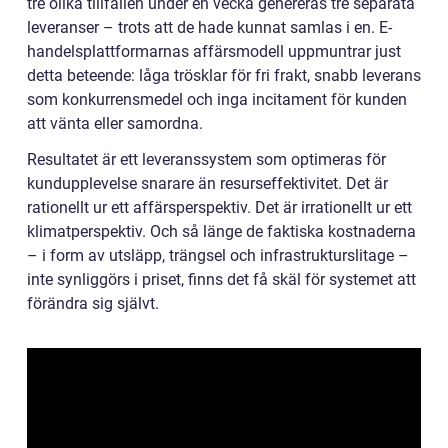
tre olika tillfällen under en vecka genereras tre separata
leveranser – trots att de hade kunnat samlas i en. E-
handelsplattformarnas affärsmodell uppmuntrar just
detta beteende: låga trösklar för fri frakt, snabb leverans
som konkurrensmedel och inga incitament för kunden
att vänta eller samordna.
Resultatet är ett leveranssystem som optimeras för
kundupplevelse snarare än resurseffektivitet. Det är
rationellt ur ett affärsperspektiv. Det är irrationellt ur ett
klimatperspektiv. Och så länge de faktiska kostnaderna
– i form av utsläpp, trängsel och infrastrukturslitage –
inte synliggörs i priset, finns det få skäl för systemet att
förändra sig självt.