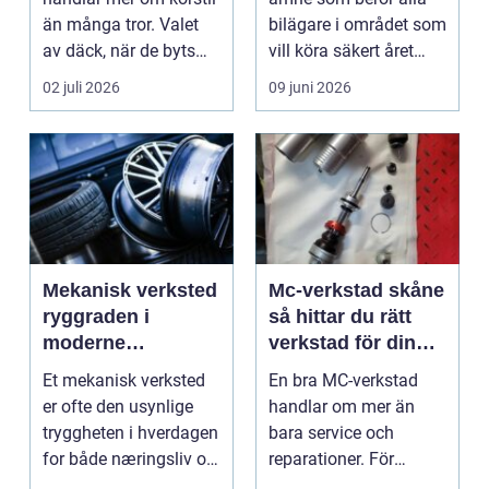
än många tror. Valet
bilägare i området som
av däck, när de byts
vill köra säkert året
och hur de...
om. När väd...
02 juli 2026
09 juni 2026
Mekanisk verksted
Mc-verkstad skåne
ryggraden i
så hittar du rätt
moderne
verkstad för din
maskinpark
motorcykel
Et mekanisk verksted
En bra MC-verkstad
er ofte den usynlige
handlar om mer än
tryggheten i hverdagen
bara service och
for både næringsliv og
reparationer. För
privatperson...
många förare i Skåne