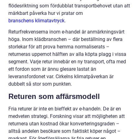
flödesriktning som fördubblat transportbehovet utan att
märkbart påverka hur vi pratar om
branschens klimatavtryck
.
Returfrekvenserna inom e-handel är anmärkningsvärt
höga. Inom klädbranschen – där beställning av flera
storlekar för att prova hemma normaliserats –
returneras uppemot hälften av alla köpta plagg i vissa
segment. Varje retur innebär en ny transport, ofta med
ett fordon som är ännu glesare lastat än
leveransfordonet var. Cirkelns klimatpåverkan är
dubbelt så stor som punkten.
Returen som affärsmodell
Fria returer är inte en bieffekt av e-handeln. De är en
medveten strategi. Forskning visar att möjligheten att
returnera utan kostnad ökar konverteringsgraden –
alltså andelen besökare som faktiskt köper något –
markant. För återförsäljarna är fria returer en