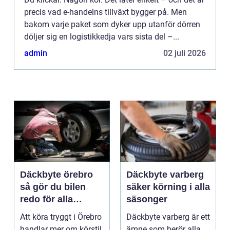
precis vad e-handelns tillväxt bygger på. Men
bakom varje paket som dyker upp utanför dörren
döljer sig en logistikkedja vars sista del –...
admin
02 juli 2026
Däckbyte örebro
Däckbyte varberg
så gör du bilen
säker körning i alla
redo för alla
säsonger
årstider
Att köra tryggt i Örebro
Däckbyte varberg är ett
handlar mer om körstil
ämne som berör alla