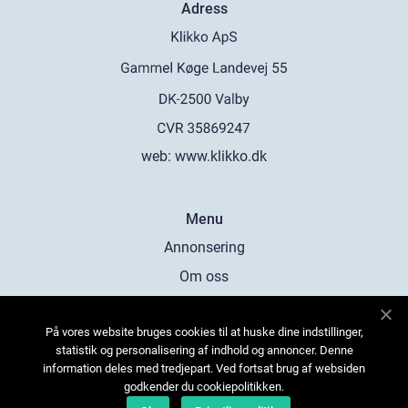
Adress
web:
www.klikko.dk
Menu
Annonsering
Om oss
Cookies
På vores website bruges cookies til at huske dine indstillinger,
Kontakta oss
statistik og personalisering af indhold og annoncer. Denne
Sitemap
information deles med tredjepart. Ved fortsat brug af websiden
godkender du cookiepolitikken.