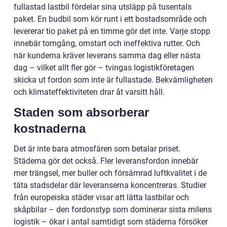
fullastad lastbil fördelar sina utsläpp på tusentals
paket. En budbil som kör runt i ett bostadsområde och
levererar tio paket på en timme gör det inte. Varje stopp
innebär tomgång, omstart och ineffektiva rutter. Och
när kunderna kräver leverans samma dag eller nästa
dag – vilket allt fler gör – tvingas logistikföretagen
skicka ut fordon som inte är fullastade. Bekvämligheten
och klimateffektiviteten drar åt varsitt håll.
Staden som absorberar
kostnaderna
Det är inte bara atmosfären som betalar priset.
Städerna gör det också. Fler leveransfordon innebär
mer trängsel, mer buller och försämrad luftkvalitet i de
täta stadsdelar där leveranserna koncentreras. Studier
från europeiska städer visar att lätta lastbilar och
skåpbilar – den fordonstyp som dominerar sista milens
logistik – ökar i antal samtidigt som städerna försöker