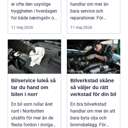
er ofte den usynlige
handlar om mer än
tryggheten i hverdagen
bara service och
for både næringsliv og
reparationer. För
privatperson...
många förare i Skåne
11 maj 2026
11 maj 2026
är verk...
Bilservice luleå så
Bilverkstad skåne
tar du hand om
så väljer du rätt
bilen i norr
verkstad för din bil
En bil som rullar året
En bra bilverkstad
runt i Norrbotten
handlar om mer än att
utsätts för mer än de
bara byta olja och
flesta fordon i övriga
bromsbelägg. För