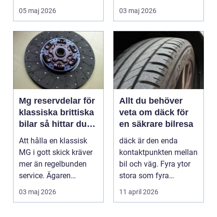
landet. Kyla, ...
många är bilen
05 maj 2026
03 maj 2026
avgörand...
Mg reservdelar för
Allt du behöver
klassiska brittiska
veta om däck för
bilar så hittar du
en säkrare bilresa
rätt delar
Att hålla en klassisk
däck är den enda
MG i gott skick kräver
kontaktpunkten mellan
mer än regelbunden
bil och väg. Fyra ytor
service. Ägaren
stora som fyra
behöver också ha kol...
handflator avgör
03 maj 2026
11 april 2026
bromss...