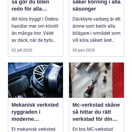
så gör du bilen
säker körning i alla
redo för alla
säsonger
årstider
Att köra tryggt i Örebro
Däckbyte varberg är ett
handlar mer om körstil
ämne som berör alla
än många tror. Valet
bilägare i området som
av däck, när de byts
vill köra säkert året
och hur de...
om. När väd...
02 juli 2026
09 juni 2026
Mekanisk verksted
Mc-verkstad skåne
ryggraden i
så hittar du rätt
moderne
verkstad för din
maskinpark
motorcykel
Et mekanisk verksted
En bra MC-verkstad