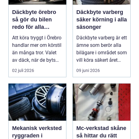
Däckbyte örebro
Däckbyte varberg
så gör du bilen
säker körning i alla
redo för alla
säsonger
årstider
Att köra tryggt i Örebro
Däckbyte varberg är ett
handlar mer om körstil
ämne som berör alla
än många tror. Valet
bilägare i området som
av däck, när de byts
vill köra säkert året
och hur de...
om. När väd...
02 juli 2026
09 juni 2026
Mekanisk verksted
Mc-verkstad skåne
ryggraden i
så hittar du rätt