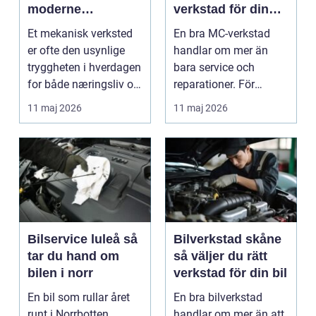
moderne
verkstad för din
maskinpark
motorcykel
Et mekanisk verksted
En bra MC-verkstad
er ofte den usynlige
handlar om mer än
tryggheten i hverdagen
bara service och
for både næringsliv og
reparationer. För
privatperson...
många förare i Skåne
11 maj 2026
11 maj 2026
är verk...
Bilservice luleå så
Bilverkstad skåne
tar du hand om
så väljer du rätt
bilen i norr
verkstad för din bil
En bil som rullar året
En bra bilverkstad
runt i Norrbotten
handlar om mer än att