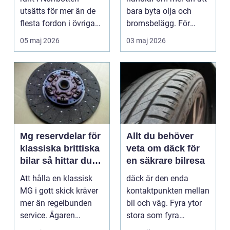
utsätts för mer än de
bara byta olja och
flesta fordon i övriga
bromsbelägg. För
landet. Kyla, ...
många är bilen
05 maj 2026
03 maj 2026
avgörand...
Mg reservdelar för
Allt du behöver
klassiska brittiska
veta om däck för
bilar så hittar du
en säkrare bilresa
rätt delar
Att hålla en klassisk
däck är den enda
MG i gott skick kräver
kontaktpunkten mellan
mer än regelbunden
bil och väg. Fyra ytor
service. Ägaren
stora som fyra
behöver också ha kol...
handflator avgör