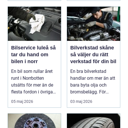
Bilservice luleå så
Bilverkstad skåne
tar du hand om
så väljer du rätt
bilen i norr
verkstad för din bil
En bil som rullar året
En bra bilverkstad
runt i Norrbotten
handlar om mer än att
utsätts för mer än de
bara byta olja och
flesta fordon i övriga
bromsbelägg. För
landet. Kyla, ...
många är bilen
05 maj 2026
03 maj 2026
avgörand...