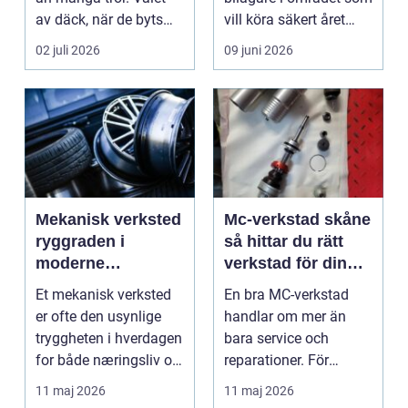
av däck, när de byts
vill köra säkert året
och hur de...
om. När väd...
02 juli 2026
09 juni 2026
Mekanisk verksted
Mc-verkstad skåne
ryggraden i
så hittar du rätt
moderne
verkstad för din
maskinpark
motorcykel
Et mekanisk verksted
En bra MC-verkstad
er ofte den usynlige
handlar om mer än
tryggheten i hverdagen
bara service och
for både næringsliv og
reparationer. För
privatperson...
många förare i Skåne
11 maj 2026
11 maj 2026
är verk...