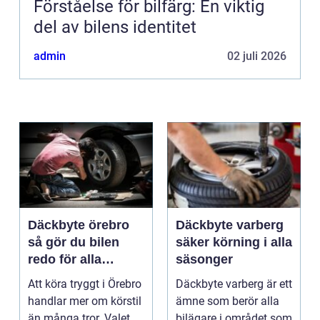
Förståelse för bilfärg: En viktig
del av bilens identitet
admin
02 juli 2026
Däckbyte örebro
Däckbyte varberg
så gör du bilen
säker körning i alla
redo för alla
säsonger
årstider
Att köra tryggt i Örebro
Däckbyte varberg är ett
handlar mer om körstil
ämne som berör alla
än många tror. Valet
bilägare i området som