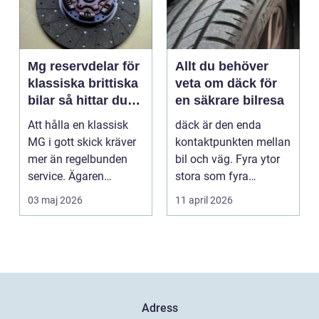
Mg reservdelar för
Allt du behöver
klassiska brittiska
veta om däck för
bilar så hittar du
en säkrare bilresa
rätt delar
Att hålla en klassisk
däck är den enda
MG i gott skick kräver
kontaktpunkten mellan
mer än regelbunden
bil och väg. Fyra ytor
service. Ägaren
stora som fyra
behöver också ha kol...
handflator avgör
03 maj 2026
11 april 2026
bromss...
Adress