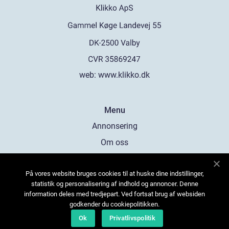
web:
www.klikko.dk
Menu
Annonsering
Om oss
Cookies
På vores website bruges cookies til at huske dine indstillinger,
Kontakta oss
statistik og personalisering af indhold og annoncer. Denne
Sitemap
information deles med tredjepart. Ved fortsat brug af websiden
godkender du cookiepolitikken.
Ok
Privatlivspolitik