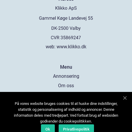
web:
www.klikko.dk
Menu
Annonsering
Om oss
Cookies
På vores website bruges cookies til at huske dine indstillinger,
Kontakta oss
statistik og personalisering af indhold og annoncer. Denne
Sitemap
information deles med tredjepart. Ved fortsat brug af websiden
godkender du cookiepolitikken.
Ok
Privatlivspolitik