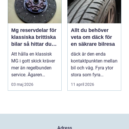
Mg reservdelar för
Allt du behöver
klassiska brittiska
veta om däck för
bilar så hittar du
en säkrare bilresa
rätt delar
Att hålla en klassisk
däck är den enda
MG i gott skick kräver
kontaktpunkten mellan
mer än regelbunden
bil och väg. Fyra ytor
service. Ägaren
stora som fyra
behöver också ha kol...
handflator avgör
03 maj 2026
11 april 2026
bromss...
Adress