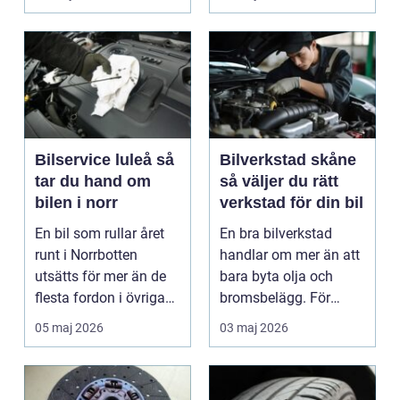
är verk...
Bilservice luleå så
Bilverkstad skåne
tar du hand om
så väljer du rätt
bilen i norr
verkstad för din bil
En bil som rullar året
En bra bilverkstad
runt i Norrbotten
handlar om mer än att
utsätts för mer än de
bara byta olja och
flesta fordon i övriga
bromsbelägg. För
landet. Kyla, ...
många är bilen
05 maj 2026
03 maj 2026
avgörand...