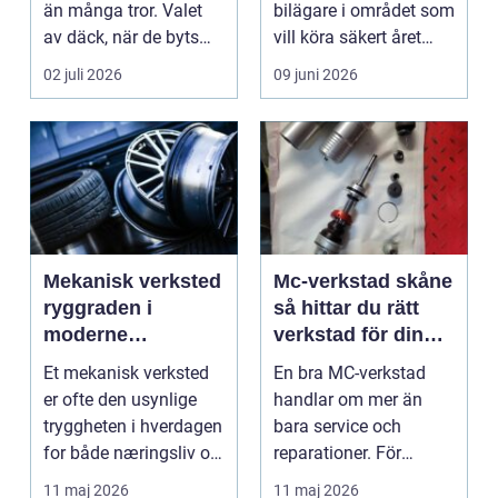
än många tror. Valet
bilägare i området som
av däck, när de byts
vill köra säkert året
och hur de...
om. När väd...
02 juli 2026
09 juni 2026
Mekanisk verksted
Mc-verkstad skåne
ryggraden i
så hittar du rätt
moderne
verkstad för din
maskinpark
motorcykel
Et mekanisk verksted
En bra MC-verkstad
er ofte den usynlige
handlar om mer än
tryggheten i hverdagen
bara service och
for både næringsliv og
reparationer. För
privatperson...
många förare i Skåne
11 maj 2026
11 maj 2026