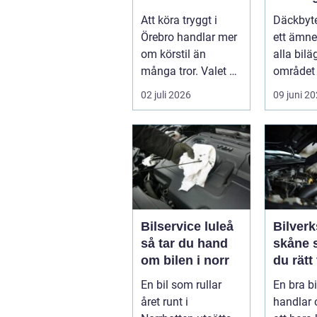
årstider
säsong
Att köra tryggt i
Däckbyte
Örebro handlar mer
ett ämne
om körstil än
alla bilä
många tror. Valet av
området 
däck, när de byts
köra säk
02 juli 2026
09 juni 2
och hur de...
När väd..
Bilservice luleå
Bilverk
så tar du hand
skåne så väljer
om bilen i norr
du rätt
för din 
En bil som rullar
En bra b
året runt i
handlar