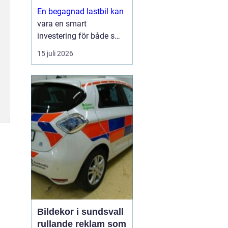
En begagnad lastbil kan
vara en smart
investering för både små
och stora företag. Du får
15 juli 2026
ofta mycket kapacitet
för pengarna, kortare
leveranstid och en bil
som redan visat vad den
går för i vardagen.
Sam...
Bildekor i sundsvall
rullande reklam som