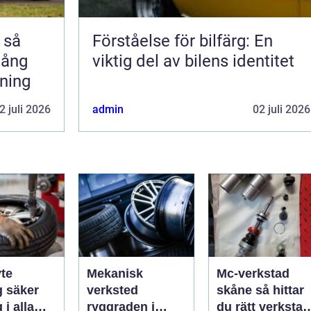
å
Förståelse för bilfärg: En
 lång
viktig del av bilens identitet
rning
2 juli 2026
admin
02 juli 2026
te
Mekanisk
Mc-verkstad
er
verksted
skåne så hittar
 i alla
ryggraden i
du rätt verkstad