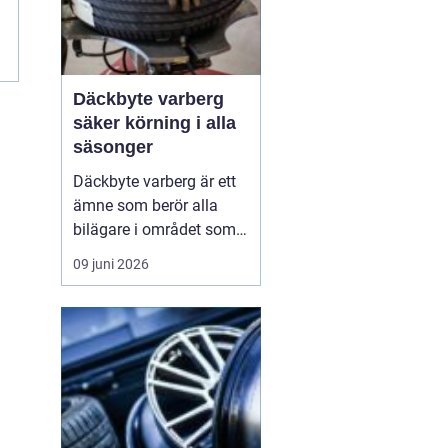
m
Däckbyte varberg
säker körning i alla
säsonger
Däckbyte varberg är ett
ämne som berör alla
bilägare i området som
vill köra säkert året om.
09 juni 2026
När vädret skiftar mellan
blöta höstdagar, isiga
vintervägar och torra
sommarvägar behöver
däcken alltid vara
anpassade för
underlaget. Ett
genomtänkt däckby...