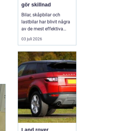
gör skillnad
Bilar, skåpbilar och
lastbilar har blivit några
av de mest effektiva
reklampelarna vi har i
03 juli 2026
vardagen. En
genomtänkt bildekor gör
att ett företag syns
överallt där fordonet rör
sig på E4:an, inne i
centrum, på
industriområdet eller
utanför kundens en...
Land rover