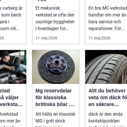
er
moderne
för din
 varberg är
Et mekanisk
En bra MC-verksta
maskinpark
motorcykel
 som berör
verksted er ofte den
handlar om mer än
gare i
usynlige tryggheten
bara service och
som vill
i hverdagen for
reparationer. För
ert året om.
både næringsliv og
många förare i
026
11 maj 2026
11 maj 2026
.
privatperson...
Skåne är verk...
stad
Mg reservdelar
Allt du behöver
för klassiska
veta om däck fö
 verkstad
brittiska bilar så
en säkrare
bil
hittar du rätt
bilresa
ilverkstad
Att hålla en klassisk
däck är den enda
delar
 om mer än
MG i gott skick
kontaktpunkten