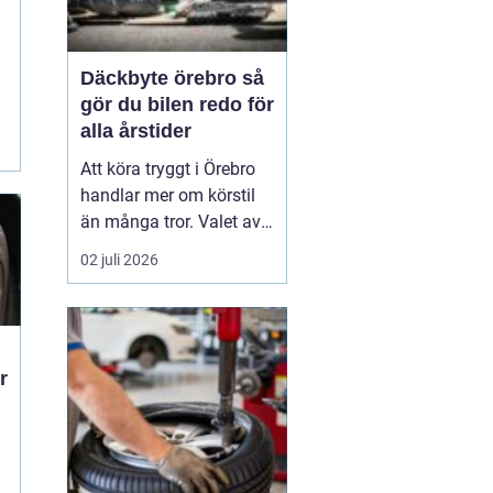
d
Däckbyte örebro så
gör du bilen redo för
alla årstider
Att köra tryggt i Örebro
handlar mer om körstil
än många tror. Valet av
däck, när de byts och hur
02 juli 2026
de monteras spelar en
avgörande roll för
säkerheten. Vädret i
Närke skiftar snabbt,
r
med kalla vintrar, blöta
vårvägar och varma
sommardagar. För den
som...