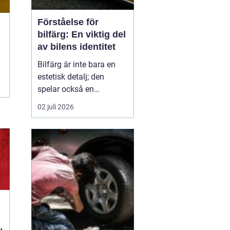
Förståelse för
bilfärg: En viktig del
av bilens identitet
Bilfärg är inte bara en
estetisk detalj; den
spelar också en
avgörande roll för bilens
02 juli 2026
övergripande identitet
och funktion. Den rätta
bilfärgen kan påverka
hur en bil uppfattas,
stärka dess mär...