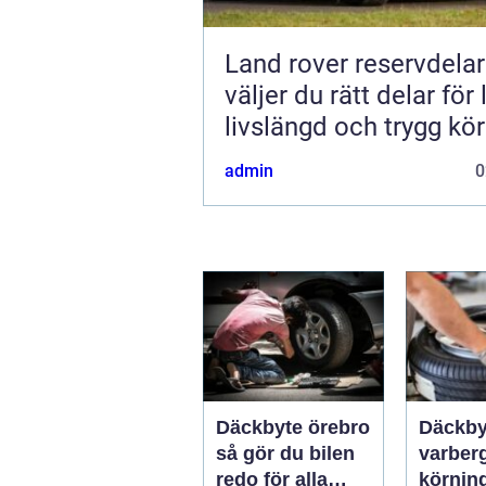
Land rover reservdelar s
väljer du rätt delar för
livslängd och trygg kö
admin
0
Däckbyte örebro
Däckby
så gör du bilen
varberg säk
redo för alla
körning