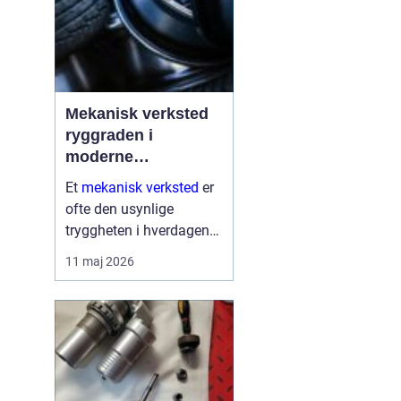
Mekanisk verksted
ryggraden i
moderne
maskinpark
Et
mekanisk verksted
er
ofte den usynlige
tryggheten i hverdagen
for både næringsliv og
11 maj 2026
privatpersoner. Når
maskiner stopper,
produksjon stanser eller
en gravemaskin står fast
på et anlegg, er ve...