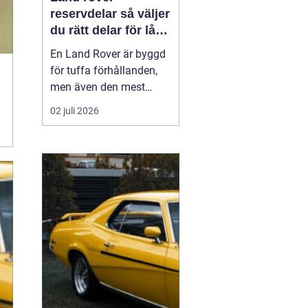
reservdelar så väljer
du rätt delar för lång
livslängd och trygg
En Land Rover är byggd
körning
för tuffa förhållanden,
men även den mest
robusta bilen slits med
02 juli 2026
tiden. Bromsar,
hjulupphängning,
packningar och
elektronik påverkas av år
av vardagskörning,
terräng och vägsalt. För
att bilen ska behålla sin
styrka och säkerh...