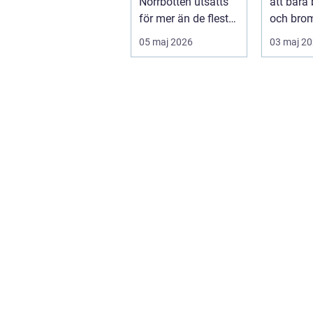
Norrbotten utsätts
att bara 
för mer än de flesta
och bro
fordon i övriga
För mång
05 maj 2026
03 maj 2
landet. Kyla, ...
avgörand