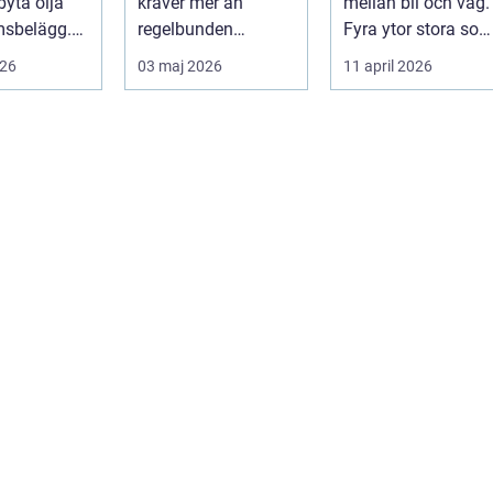
byta olja
kräver mer än
mellan bil och väg.
msbelägg.
regelbunden
Fyra ytor stora so
a är bilen
service. Ägaren
fyra handflator
026
03 maj 2026
11 april 2026
...
behöver också ha
avgör bromss...
kol...