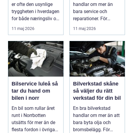
er ofte den usynlige
handlar om mer än
tryggheten i hverdagen
bara service och
for både næringsliv og
reparationer. För
privatperson...
många förare i Skåne
11 maj 2026
11 maj 2026
är verk...
Bilservice luleå så
Bilverkstad skåne
tar du hand om
så väljer du rätt
bilen i norr
verkstad för din bil
En bil som rullar året
En bra bilverkstad
runt i Norrbotten
handlar om mer än att
utsätts för mer än de
bara byta olja och
flesta fordon i övriga
bromsbelägg. För