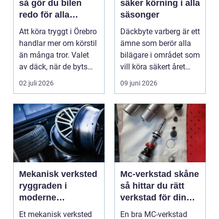
så gör du bilen
säker körning i alla
redo för alla
säsonger
årstider
Att köra tryggt i Örebro
Däckbyte varberg är ett
handlar mer om körstil
ämne som berör alla
än många tror. Valet
bilägare i området som
av däck, när de byts
vill köra säkert året
och hur de...
om. När väd...
02 juli 2026
09 juni 2026
Mekanisk verksted
Mc-verkstad skåne
ryggraden i
så hittar du rätt
moderne
verkstad för din
maskinpark
motorcykel
Et mekanisk verksted
En bra MC-verkstad