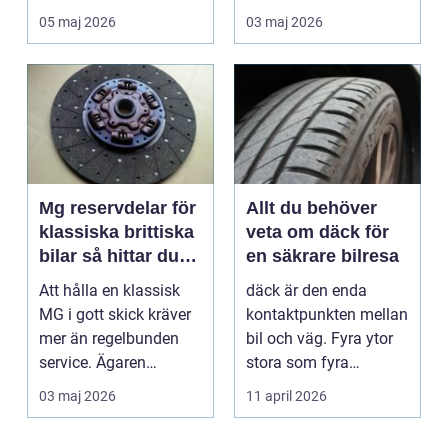
landet. Kyla, ...
många är bilen
05 maj 2026
03 maj 2026
avgörand...
Mg reservdelar för
Allt du behöver
klassiska brittiska
veta om däck för
bilar så hittar du
en säkrare bilresa
rätt delar
Att hålla en klassisk
däck är den enda
MG i gott skick kräver
kontaktpunkten mellan
mer än regelbunden
bil och väg. Fyra ytor
service. Ägaren
stora som fyra
behöver också ha kol...
handflator avgör
03 maj 2026
11 april 2026
bromss...