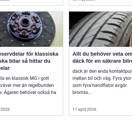
servdelar för klassiska
Allt du behöver veta o
bilar så hittar du
däck för en säkrare bil
delar
däck är den enda kontaktpu
lla en klassisk MG i gott
mellan bil och väg. Fyra ytor
kräver mer än regelbunden
som fyra handflator avgör
ce. Ägaren behöver också ha
bromss...
 2026
11 april 2026