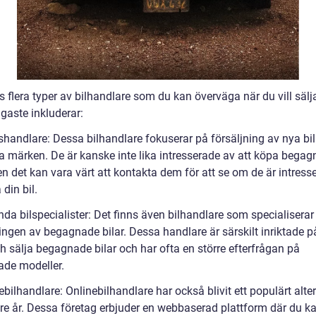
s flera typer av bilhandlare som du kan överväga när du vill sälja
gaste inkluderar:
shandlare: Dessa bilhandlare fokuserar på försäljning av nya bil
ka märken. De är kanske inte lika intresserade av att köpa bega
en det kan vara värt att kontakta dem för att se om de är intress
 din bil.
da bilspecialister: Det finns även bilhandlare som specialiserar
ingen av begagnade bilar. Dessa handlare är särskilt inriktade p
h sälja begagnade bilar och har ofta en större efterfrågan på
de modeller.
ebilhandlare: Onlinebilhandlare har också blivit ett populärt alte
re år. Dessa företag erbjuder en webbaserad plattform där du k