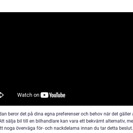
dan beror det på dina egna preferenser och behov när det gäller a
 Att sälja bil till en bilhandlare kan vara ett bekvämt alternativ, m
att noga överväga för- och nackdelarna innan du tar detta beslut.