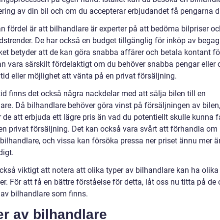
ering av din bil och om du accepterar erbjudandet få pengarna di
 fördel är att bilhandlare är experter på att bedöma bilpriser o
strender. De har också en budget tillgänglig för inköp av bega
ilket betyder att de kan göra snabba affärer och betala kontant för
an vara särskilt fördelaktigt om du behöver snabba pengar eller
 tid eller möjlighet att vänta på en privat försäljning.
id finns det också några nackdelar med att sälja bilen till en
are. Då bilhandlare behöver göra vinst på försäljningen av bilen
e att erbjuda ett lägre pris än vad du potentiellt skulle kunna f
n privat försäljning. Det kan också vara svårt att förhandla om 
bilhandlare, och vissa kan försöka pressa ner priset ännu mer ä
igt.
ckså viktigt att notera att olika typer av bilhandlare kan ha olika 
er. För att få en bättre förståelse för detta, låt oss nu titta på de 
 av bilhandlare som finns.
r av bilhandlare