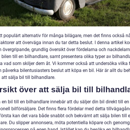
tt populärt alternativ för många bilägare, men det finns också n
faktorer att överväga innan du tar detta beslut. I denna artikel 
en övergripande, grundlig översikt över fördelarna och nackdela
a bilen till en bilhandlare, samt presentera olika typer av bilhand
ra vad som skiljer dem åt. Vi kommer också att undersöka vilka 
påverka bilentusiasters beslut att köpa en bil. Här är allt du be
att sälja bil till bilhandlare.
sikt över att sälja bil till bilhandl
 en bil till en bilhandlare innebär att du säljer din bil direkt till en
onell bilförsäljare. Det finns flera fördelar med detta tillvägagån
första kan det vara både snabbt och bekvämt att sälja bilen till 
lare. Du slipper annonsera, möta potentiella köpare och genomg
ningsprocessen på egen hand. Istället kan du besöka en bilhandla