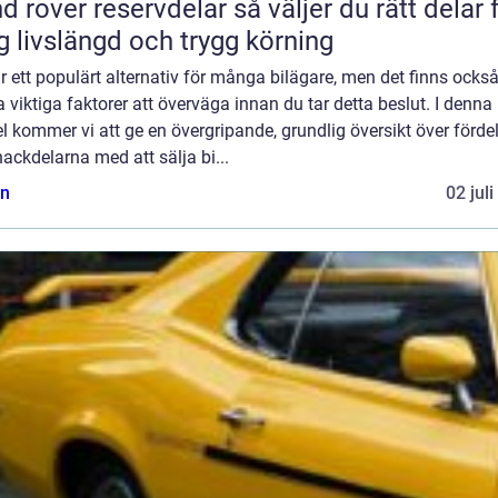
ver reservdelar så väljer du rätt delar för
g livslängd och trygg körning
r ett populärt alternativ för många bilägare, men det finns ocks
 viktiga faktorer att överväga innan du tar detta beslut. I denna
el kommer vi att ge en övergripande, grundlig översikt över förde
ackdelarna med att sälja bi...
n
02 jul