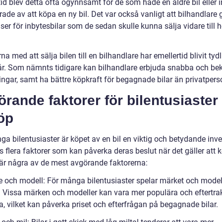
id blev detta ofta ogynnsamt för de som hade en äldre bil eller i
rade av att köpa en ny bil. Det var också vanligt att bilhandlare 
iser för inbytesbilar som de sedan skulle kunna sälja vidare till 
na med att sälja bilen till en bilhandlare har emellertid blivit tyd
år. Som nämnts tidigare kan bilhandlare erbjuda snabba och b
ingar, samt ha bättre köpkraft för begagnade bilar än privatpers
rande faktorer för bilentusiaster
öp
a bilentusiaster är köpet av en bil en viktig och betydande inve
s flera faktorer som kan påverka deras beslut när det gäller att 
r är några av de mest avgörande faktorerna:
e och modell: För många bilentusiaster spelar märket och model
ll. Vissa märken och modeller kan vara mer populära och eftertra
, vilket kan påverka priset och efterfrågan på begagnade bilar.