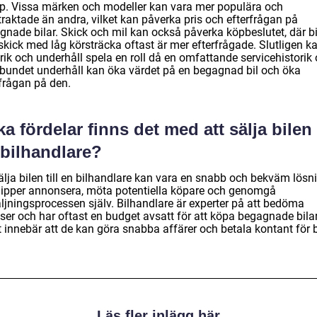
öp. Vissa märken och modeller kan vara mer populära och
traktade än andra, vilket kan påverka pris och efterfrågan på
nade bilar. Skick och mil kan också påverka köpbeslutet, där bil
skick med låg körsträcka oftast är mer efterfrågade. Slutligen k
rik och underhåll spela en roll då en omfattande servicehistorik
lbundet underhåll kan öka värdet på en begagnad bil och öka
rfrågan på den.
ka fördelar finns det med att sälja bilen t
 bilhandlare?
älja bilen till en bilhandlare kan vara en snabb och bekväm lösn
lipper annonsera, möta potentiella köpare och genomgå
äljningsprocessen själv. Bilhandlare är experter på att bedöma
iser och har oftast en budget avsatt för att köpa begagnade bilar
t innebär att de kan göra snabba affärer och betala kontant för b
Läs fler inlägg här