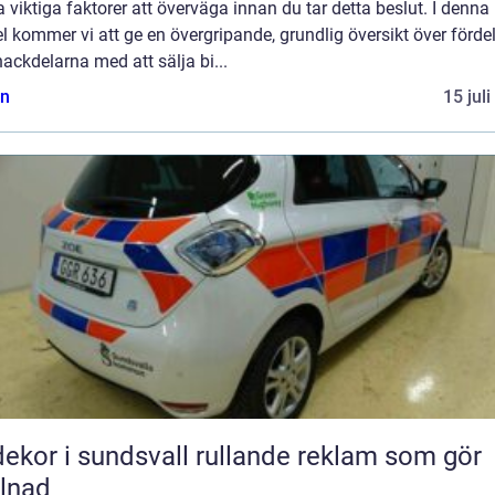
 viktiga faktorer att överväga innan du tar detta beslut. I denna
el kommer vi att ge en övergripande, grundlig översikt över förde
ackdelarna med att sälja bi...
n
15 jul
r i sundsvall rullande reklam som gör
llnad