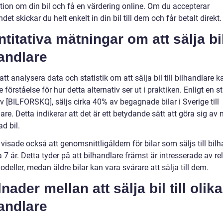
tion om din bil och få en värdering online. Om du accepterar
det skickar du helt enkelt in din bil till dem och får betalt direkt.
titativa mätningar om att sälja bil 
andlare
t analysera data och statistik om att sälja bil till bilhandlare ka
e förståelse för hur detta alternativ ser ut i praktiken. Enligt en s
v [BILFORSKQ], säljs cirka 40% av begagnade bilar i Sverige till
are. Detta indikerar att det är ett betydande sätt att göra sig av
d bil.
visade också att genomsnittligåldern för bilar som säljs till bil
a 7 år. Detta tyder på att bilhandlare främst är intresserade av rel
deller, medan äldre bilar kan vara svårare att sälja till dem.
lnader mellan att sälja bil till olika
andlare