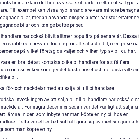
nts tidigare kan det finnas vissa skillnader mellan olika typer 
lare. Till exempel kan vissa nybilshandlare vara mindre benägna
gagnade bilar, medan använda bilspecialister har stor erfarenhet
gagnade bilar och kan ge bättre priser.
lhandlare har också blivit alltmer populära på senare år. Dessa 
r en snabb och bekväm lösning för att sälja din bil, men prisern
beroende på vilket företag du väljer och vilken typ av bil du har.
vara en bra idé att kontakta olika bilhandlare för att få flera
den och se vilken som ger det bästa priset och de bästa villkore
ifika bil.
ka för- och nackdelar med att sälja bil till bilhandlare
oriska utvecklingen av att sälja bil till bilhandlare har också si
 nackdelar. För några decennier sedan var det vanligt att sälja en
tt lämna in den som inbyte när man köpte en ny bil hos en
ndlare. Detta var ett enkelt sätt att göra sig av med sin gamla bi
gt som man köpte en ny.