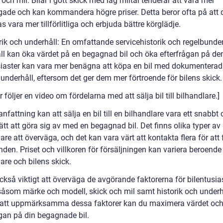
 och mil: Bilar i gott skick med låg miltal tenderar att vara mer
ågade och kan kommandera högre priser. Detta beror ofta på att 
s vara mer tillförlitliga och erbjuda bättre körglädje.
orik och underhåll: En omfattande servicehistorik och regelbunde
ll kan öka värdet på en begagnad bil och öka efterfrågan på de
siaster kan vara mer benägna att köpa en bil med dokumenterad 
underhåll, eftersom det ger dem mer förtroende för bilens skick.
r följer en video om fördelarna med att sälja bil till bilhandlare.]
fattning kan att sälja en bil till en bilhandlare vara ett snabbt
ätt att göra sig av med en begagnad bil. Det finns olika typer av
are att överväga, och det kan vara värt att kontakta flera för att 
den. Priset och villkoren för försäljningen kan variera beroende
are och bilens skick.
ckså viktigt att överväga de avgörande faktorerna för bilentusias
 såsom märke och modell, skick och mil samt historik och underh
tt uppmärksamma dessa faktorer kan du maximera värdet oc
ågan på din begagnade bil.