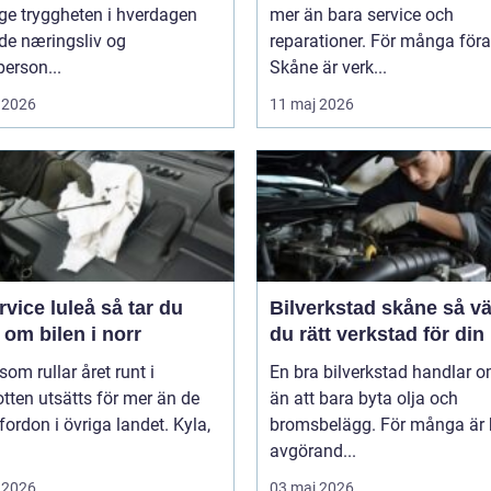
ge tryggheten i hverdagen
mer än bara service och
de næringsliv og
reparationer. För många föra
person...
Skåne är verk...
 2026
11 maj 2026
ce luleå så tar du
Bilverkstad skåne så väljer
om bilen i norr
du rätt verkstad för din 
 som rullar året runt i
En bra bilverkstad handlar 
tten utsätts för mer än de
än att bara byta olja och
 fordon i övriga landet. Kyla,
bromsbelägg. För många är 
avgörand...
 2026
03 maj 2026