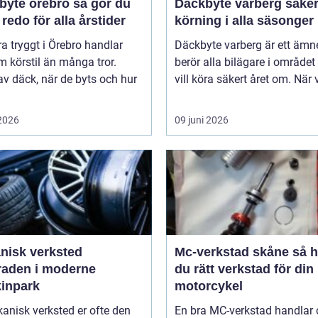
e örebro så gör du
Däckbyte varberg säker
 redo för alla årstider
körning i alla säsonger
ra tryggt i Örebro handlar
Däckbyte varberg är ett äm
 körstil än många tror.
berör alla bilägare i område
av däck, när de byts och hur
vill köra säkert året om. När 
 2026
09 juni 2026
nisk verksted
Mc-verkstad skåne så hittar
raden i moderne
du rätt verkstad för din
inpark
motorcykel
anisk verksted er ofte den
En bra MC-verkstad handlar