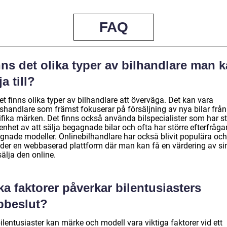
FAQ
ns det olika typer av bilhandlare man 
ja till?
et finns olika typer av bilhandlare att överväga. Det kan vara
lshandlare som främst fokuserar på försäljning av nya bilar från
ifika märken. Det finns också använda bilspecialister som har st
enhet av att sälja begagnade bilar och ofta har större efterfråg
gnade modeller. Onlinebilhandlare har också blivit populära och
uder en webbaserad plattform där man kan få en värdering av sin
älja den online.
ka faktorer påverkar bilentusiasters
pbeslut?
ilentusiaster kan märke och modell vara viktiga faktorer vid ett