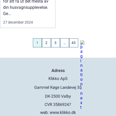
för att få ut det mesta av
din husvagnsupplevelse.
Ge...
27 december 2024
1
2
3
…
43
Adress
web:
www.klikko.dk