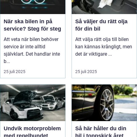
När ska bilen in på
Så väljer du rätt olja
service? Steg för steg
för din bil
Att veta när bilen behöver
Att välja rätt olja till bilen
service är inte alltid
kan kännas krångligt, men
självklart. Det handlar inte
det är viktigare ...
b...
25 juli 2025
25 juli 2025
Undvik motorproblem
Så här håller du din
med regelbundet
bil i toppskick året