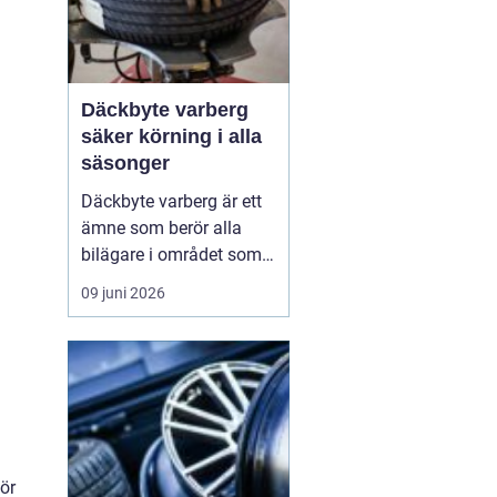
Däckbyte varberg
säker körning i alla
säsonger
Däckbyte varberg är ett
ämne som berör alla
bilägare i området som
vill köra säkert året om.
09 juni 2026
När vädret skiftar mellan
blöta höstdagar, isiga
vintervägar och torra
sommarvägar behöver
däcken alltid vara
anpassade för
underlaget. Ett
för
genomtänkt däckby...