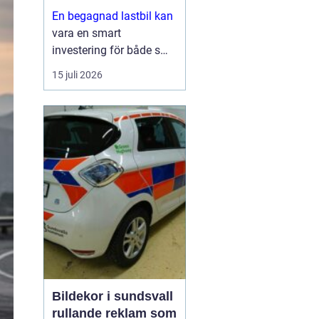
En begagnad lastbil kan
vara en smart
investering för både små
och stora företag. Du får
15 juli 2026
ofta mycket kapacitet
för pengarna, kortare
leveranstid och en bil
som redan visat vad den
går för i vardagen.
Sam...
Bildekor i sundsvall
rullande reklam som