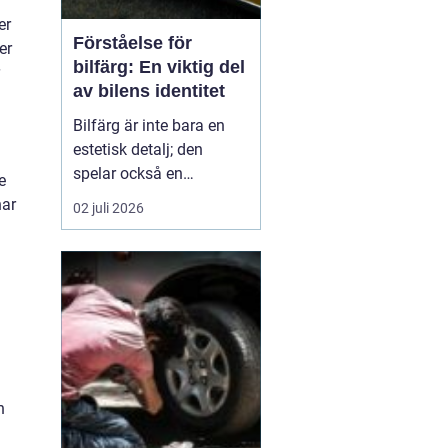
er
Förståelse för
er
bilfärg: En viktig del
av bilens identitet
Bilfärg är inte bara en
estetisk detalj; den
spelar också en
e
avgörande roll för bilens
har
02 juli 2026
övergripande identitet
och funktion. Den rätta
bilfärgen kan påverka
hur en bil uppfattas,
stärka dess mär...
n