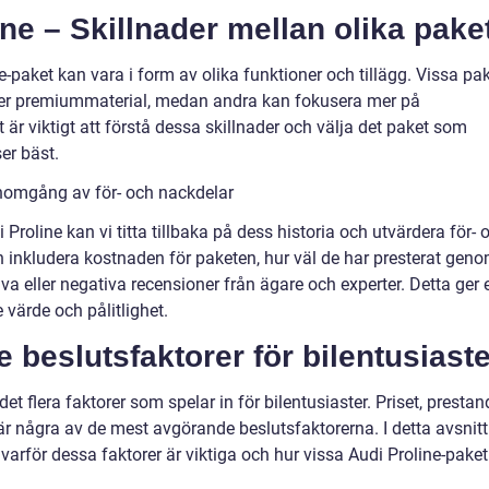
ine – Skillnader mellan olika pake
e-paket kan vara i form av olika funktioner och tillägg. Vissa pa
ler premiummaterial, medan andra kan fokusera mer på
 är viktigt att förstå dessa skillnader och välja det paket som
er bäst.
enomgång av för- och nackdelar
i Proline kan vi titta tillbaka på dess historia och utvärdera för- 
 inkludera kostnaden för paketen, hur väl de har presterat gen
a eller negativa recensioner från ägare och experter. Detta ger 
 värde och pålitlighet.
 beslutsfaktorer för bilentusiaste
det flera faktorer som spelar in för bilentusiaster. Priset, prestan
är några av de mest avgörande beslutsfaktorerna. I detta avsnitt
arför dessa faktorer är viktiga och hur vissa Audi Proline-paket