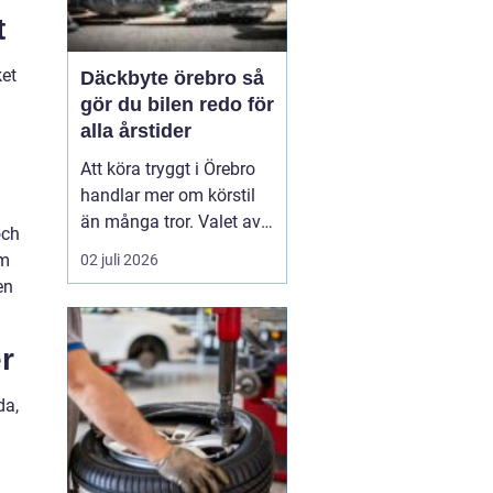
t
ket
Däckbyte örebro så
gör du bilen redo för
alla årstider
Att köra tryggt i Örebro
handlar mer om körstil
än många tror. Valet av
och
däck, när de byts och hur
om
02 juli 2026
de monteras spelar en
en
avgörande roll för
säkerheten. Vädret i
r
Närke skiftar snabbt,
med kalla vintrar, blöta
da,
vårvägar och varma
sommardagar. För den
som...