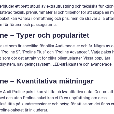
erbjuder ett brett utbud av extrautrustning och tekniska funktion
ppdaterad teknik, premiummaterial och tillbehör för att skapa en m
paket kan variera i omfattning och pris, men de strävar alla efter
en för föraren och passagerarna.
ine – Typer och popularitet
-paket som är specifika för olika Audi-modeller och år. Några av d
 ”Proline S”, ”Proline Plus” och ”Proline Advanced”. Varje paket 
 som gör det attraktivt för olika bilentusiaster. Vissa populära
judsystem, navigeringssystem, LED-strålkastare och avancerade
ine – Kvantitativa mätningar
 Audi Proline-paket kan vi titta på kvantitativa data. Genom att
 med och utan Proline-paket kan vi få en uppfattning om dess
ckså titta på kundrecensioner och betyg för att se om det finns e
oline-paketet är inkluderat.