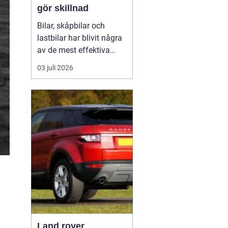
gör skillnad
Bilar, skåpbilar och
lastbilar har blivit några
av de mest effektiva
reklampelarna vi har i
03 juli 2026
vardagen. En
genomtänkt bildekor gör
att ett företag syns
överallt där fordonet rör
sig på E4:an, inne i
centrum, på
industriområdet eller
utanför kundens en...
Land rover