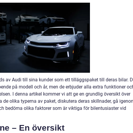
 av Audi till sina kunder som ett tilläggspaket till deras bilar. D
roende på modell och år, men de erbjuder alla extra funktioner oc
elsen. I denna artikel kommer vi att ge en grundlig översikt över
ra de olika typerna av paket, diskutera deras skillnader, gå igen
h bedöma olika faktorer som är viktiga för bilentusiaster vid
ine – En översikt