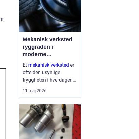
tt
Mekanisk verksted
ryggraden i
moderne
maskinpark
Et
mekanisk verksted
er
ofte den usynlige
tryggheten i hverdagen
for både næringsliv og
11 maj 2026
privatpersoner. Når
maskiner stopper,
produksjon stanser eller
en gravemaskin står fast
på et anlegg, er ve...