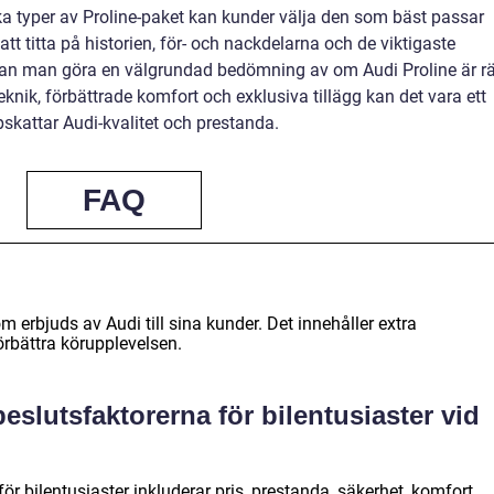
ika typer av Proline-paket kan kunder välja den som bäst passar
t titta på historien, för- och nackdelarna och de viktigaste
 kan man göra en välgrundad bedömning av om Audi Proline är rä
nik, förbättrade komfort och exklusiva tillägg kan det vara ett
pskattar Audi-kvalitet och prestanda.
FAQ
om erbjuds av Audi till sina kunder. Det innehåller extra
förbättra körupplevelsen.
beslutsfaktorerna för bilentusiaster vid
ör bilentusiaster inkluderar pris, prestanda, säkerhet, komfort,