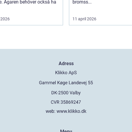
ce. Ägaren behöver också ha
bromss...
 2026
11 april 2026
Adress
web:
www.klikko.dk
Menu