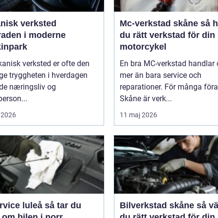
nisk verksted
Mc-verkstad skåne så hittar
raden i moderne
du rätt verkstad för din
inpark
motorcykel
anisk verksted er ofte den
En bra MC-verkstad handlar
ge tryggheten i hverdagen
mer än bara service och
de næringsliv og
reparationer. För många föra
person...
Skåne är verk...
 2026
11 maj 2026
ce luleå så tar du
Bilverkstad skåne så väljer
om bilen i norr
du rätt verkstad för din 