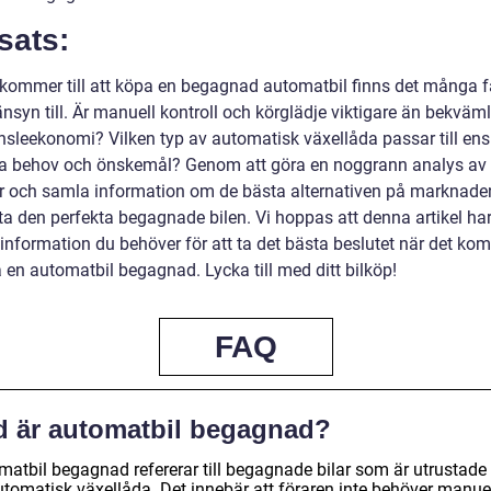
sats:
 kommer till att köpa en begagnad automatbil finns det många f
änsyn till. Är manuell kontroll och körglädje viktigare än bekväm
nsleekonomi? Vilken typ av automatisk växellåda passar till ens
ka behov och önskemål? Genom att göra en noggrann analys av
r och samla information om de bästa alternativen på marknade
ta den perfekta begagnade bilen. Vi hoppas att denna artikel har
information du behöver för att ta det bästa beslutet när det komm
 en automatbil begagnad. Lycka till med ditt bilköp!
FAQ
d är automatbil begagnad?
matbil begagnad refererar till begagnade bilar som är utrustad
utomatisk växellåda. Det innebär att föraren inte behöver manuel