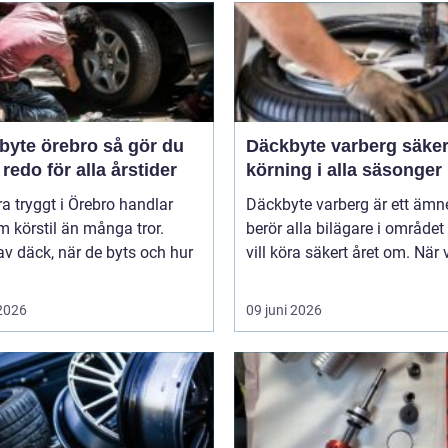
e örebro så gör du
Däckbyte varberg säker
 redo för alla årstider
körning i alla säsonger
ra tryggt i Örebro handlar
Däckbyte varberg är ett äm
 körstil än många tror.
berör alla bilägare i område
av däck, när de byts och hur
vill köra säkert året om. När 
 2026
09 juni 2026