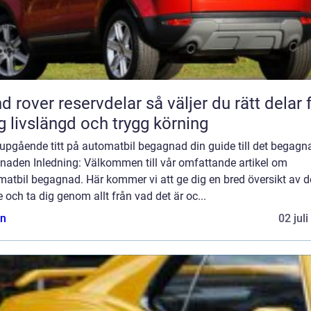
ver reservdelar så väljer du rätt delar för
g livslängd och trygg körning
jupgående titt på automatbil begagnad din guide till det begagn
naden Inledning: Välkommen till vår omfattande artikel om
atbil begagnad. Här kommer vi att ge dig en bred översikt av d
och ta dig genom allt från vad det är oc...
n
02 jul