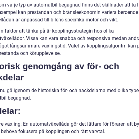
om varje typ av automatbil begagnad finns det skillnader att ta
ill exempel kan prestandan och bränsleekonomin variera beroende
llådan är anpassad till bilens specifika motor och vikt.
n faktor att tänka på är kopplingsstrategin hos olika
växellådor. Vissa kan vara snabba och responsiva medan andr
ågot långsammare växlingstid. Valet av kopplingsalgoritm kan 
prestanda och körupplevelse.
torisk genomgång av för- och
kdelar
 nu gå igenom de historiska för- och nackdelarna med olika type
bil begagnad.
elar:
e växling: En automatväxellåda gör det lättare för föraren att b
t behöva fokusera på kopplingen och rätt varvtal.