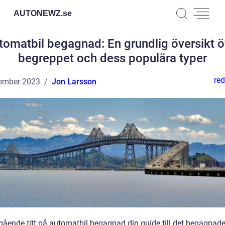
AUTONEWZ.
se
tomatbil begagnad: En grundlig översikt ö
begreppet och dess populära typer
red
ember 2023
Jon Larsson
gående titt på automatbil begagnad din guide till det begagnad