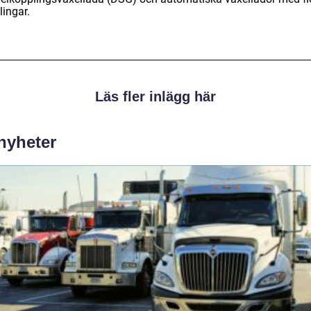
lingar.
Läs fler inlägg här
 nyheter