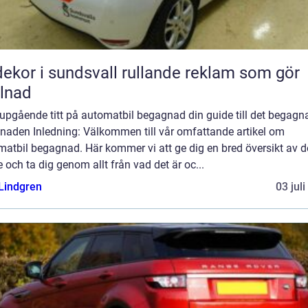
r i sundsvall rullande reklam som gör
llnad
jupgående titt på automatbil begagnad din guide till det begagn
naden Inledning: Välkommen till vår omfattande artikel om
atbil begagnad. Här kommer vi att ge dig en bred översikt av d
och ta dig genom allt från vad det är oc...
 Lindgren
03 jul