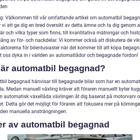
den
ng: Välkommen till vår omfattande artikel om automatbil begagn
vi att ge dig en bred översikt av detta ämne och ta dig genom al
är och vilka typer som finns, till kvantitativa mätningar och hist
ng av för- och nackdelar. Vi kommer också att diskutera de vik
faktorerna för bilentusiaster när det kommer till att köpa begag
Låt oss dyka in i världen av automatlådor och begagnade fordon!
 är automatbil begagnad?
bil begagnad hänvisar till begagnade bilar som har en automat
da. Medan manuell växling kräver att föraren manuellt byter kug
en automatisk växellåda växlingen åt dig baserat på motorvarv 
t. Detta gör det möjligt för föraren att fokusera mer på körning
den manuella ansträngningen.
er av automatbil begagnad