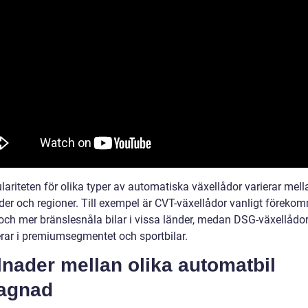
lariteten för olika typer av automatiska växellådor varierar mell
er och regioner. Till exempel är CVT-växellådor vanligt föreko
och mer bränslesnåla bilar i vissa länder, medan DSG-växellådo
rar i premiumsegmentet och sportbilar.
lnader mellan olika automatbil
agnad