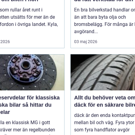
 som rullar året runt i
En bra bilverkstad handlar 
tten utsätts för mer än de
än att bara byta olja och
 fordon i övriga landet. Kyla,
bromsbelägg. För många är 
avgörand...
 2026
03 maj 2026
servdelar för klassiska
Allt du behöver veta o
bilar så hittar du
däck för en säkrare bil
delar
däck är den enda kontaktpu
lla en klassisk MG i gott
mellan bil och väg. Fyra ytor
kräver mer än regelbunden
som fyra handflator avgör