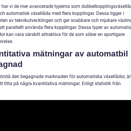
r har vi de mer avancerade typerna som dubbelkopplingsväxell
ch automatisk växellåda med flera kopplingar. Dessa ligger i
ten av teknikutvecklingen och ger snabbare och mjukare växlin
tt parallellt använda flera kopplingar. Dessa typer av automati
or kan vara särskilt attraktiva för de som söker en sportigare
evelse.
titativa mätningar av automatbil
agnad
 förstå den begagnade marknaden för automatiska växellådor, är
att titta på några kvantitativa mätningar. Enligt statistik från