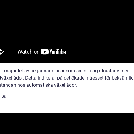
tor majoritet av begagnade bilar som säljs i dag utrustade med
växellådor. Detta indikerar på det ökade intresset för bekvämli
standan hos automatiska växellådor.
isar