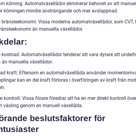
m körning: Automatväxellådor eliminerar behovet av att manuell
gör körningen mindre ansträngande och mer avslappnad.
e bränsleekonomi: Vissa moderna automatväxellådor, som CVT, 
bränsleekonomi än manuella växellådor.
kdelar:
 kostnad: Automatväxellådor tenderar att vara dyrare att underh
a än manuella växellådor.
rad kraft: Eftersom en automatväxellåda använder momentomv
pplingar kan en del kraft förloras i överföringen av kraft från moto
en.
 kontroll: Vissa förare föredrar att ha en mer direkt kontroll över
ch växling genom en manuell växellåda.
rande beslutsfaktorer för
ntusiaster