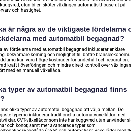
 kuggvred, utan bilen sköter växlingen automatiskt baserat på
rvarv och hastighet.
ka är några av de viktigaste fördelarna 
ckdelarna med automatbil begagnad?
a av fördelarna med automatbil begagnad inkluderar enklare
ing, bekvämare körning och möjlighet till bättre bränsleekonomi.
delarna kan vara högre kostnader för underhåll och reparation,
rad kraft i överföringen och mindre direkt kontroll över växlinga
ört med en manuell växellåda.
lka typer av automatbil begagnad finns
t?
finns olika typer av automatbil begagnad att välja mellan. De
igaste typerna inkluderar traditionella automatväxellådor med
etväxlar, CVT-växellådor som inte har kuggvred utan använder si
ar och konor, samt mer avancerade typer som
elkopplingsväxellåda (DSG) och automatiska växellådor med fl