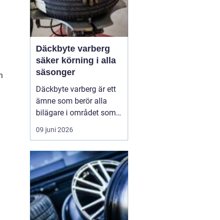
Däckbyte varberg
säker körning i alla
säsonger
h
Däckbyte varberg är ett
ämne som berör alla
bilägare i området som
vill köra säkert året om.
09 juni 2026
När vädret skiftar mellan
blöta höstdagar, isiga
vintervägar och torra
sommarvägar behöver
däcken alltid vara
anpassade för
underlaget. Ett
genomtänkt däckby...