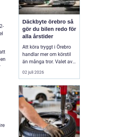
Däckbyte örebro så
2-
gör du bilen redo för
el
alla årstider
Att köra tryggt i Örebro
att
handlar mer om körstil
den
än många tror. Valet av
r
däck, när de byts och hur
02 juli 2026
de monteras spelar en
avgörande roll för
säkerheten. Vädret i
Närke skiftar snabbt,
med kalla vintrar, blöta
vårvägar och varma
sommardagar. För den
ire
som...