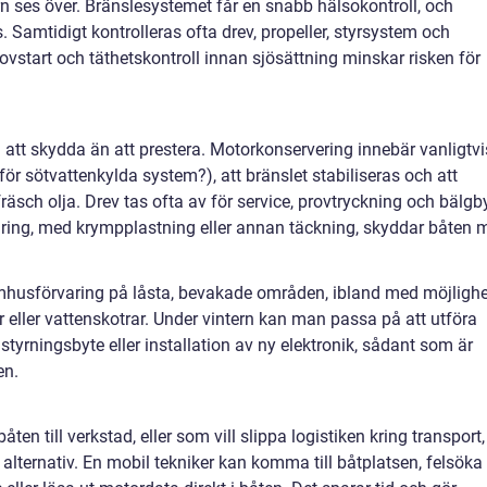
rn ses över. Bränslesystemet får en snabb hälsokontroll, och
. Samtidigt kontrolleras ofta drev, propeller, styrsystem och
vstart och täthetskontroll innan sjösättning minskar risken för
att skydda än att prestera. Motorkonservering innebär vanligtvi
ör sötvattenkylda system?), att bränslet stabiliseras och att
räsch olja. Drev tas ofta av för service, provtryckning och bälgb
aring, med krympplastning eller annan täckning, skyddar båten 
mhusförvaring på låsta, bevakade områden, ibland med möjlighe
r eller vattenskotrar. Under vintern kan man passa på att utföra
styrningsbyte eller installation av ny elektronik, sådant som är
en.
åten till verkstad, eller som vill slippa logistiken kring transport,
t alternativ. En mobil tekniker kan komma till båtplatsen, felsöka