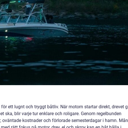
ör ett lugnt och tryggt båtliv. När motorn startar direkt, drevet g
t ska, blir varje tur enklare och roligare. Genom regelbunden
er, oväntade kostnader och förlorade semesterdagar i hamn. Må
med rätt fokus på motor, drev, el och skrov kan en båt hålla i