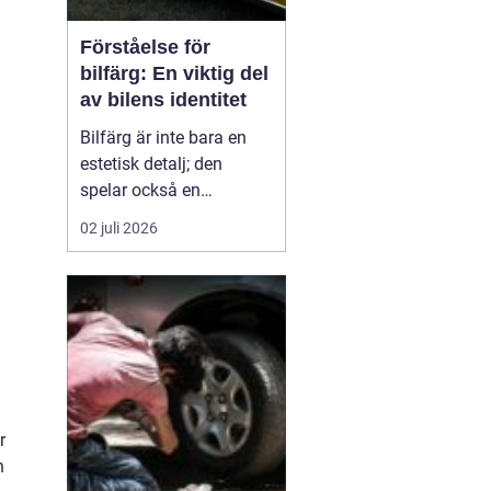
Förståelse för
bilfärg: En viktig del
av bilens identitet
Bilfärg är inte bara en
estetisk detalj; den
spelar också en
avgörande roll för bilens
02 juli 2026
övergripande identitet
och funktion. Den rätta
bilfärgen kan påverka
hur en bil uppfattas,
stärka dess mär...
r
n