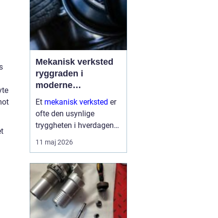
Mekanisk verksted
s
ryggraden i
moderne
yte
maskinpark
mot
Et
mekanisk verksted
er
ofte den usynlige
tryggheten i hverdagen
t
for både næringsliv og
11 maj 2026
privatpersoner. Når
maskiner stopper,
produksjon stanser eller
en gravemaskin står fast
på et anlegg, er ve...