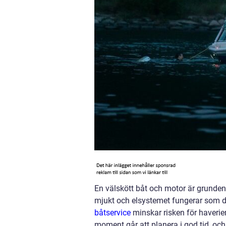
En välskött båt och motor är grunden f
mjukt och elsystemet fungerar som de
båtservice
minskar risken för haveri
moment går att planera i god tid, och 