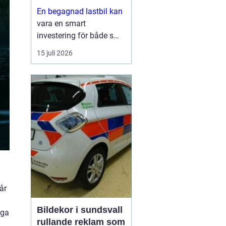
En begagnad lastbil kan
vara en smart
investering för både små
och stora företag. Du får
15 juli 2026
ofta mycket kapacitet
för pengarna, kortare
leveranstid och en bil
som redan visat vad den
går för i vardagen.
Sam...
år
Bildekor i sundsvall
nga
rullande reklam som