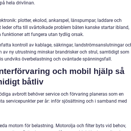
på hela drivlinan.
ektronik: plotter, ekolod, ankarspel, länspumpar, laddare och
t leder ofta till svårtolkade problem båten kanske startar ibland,
da funktioner att fungera utan tydlig orsak.
tta kontroll av kablage, säkringar, landströmsanslutningar oc
ion av ny utrustning minskar brandrisker och strul, samtidigt som
is undviks överbelastning och oväntade spänningsfall.
nterförvaring och mobil hjälp så
idigt båtliv
ödiga avbrott behöver service och förvaring planeras som en
sta servicepunkter per år: inför sjösättning och i samband med
da motorn för belastning. Motorolja och filter byts vid behov,