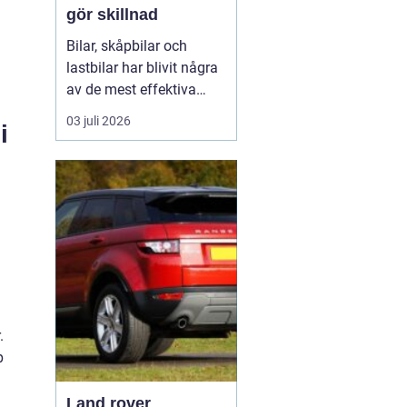
gör skillnad
Bilar, skåpbilar och
lastbilar har blivit några
av de mest effektiva
reklampelarna vi har i
03 juli 2026
i
vardagen. En
genomtänkt bildekor gör
att ett företag syns
överallt där fordonet rör
sig på E4:an, inne i
centrum, på
industriområdet eller
utanför kundens en...
.
p
Land rover