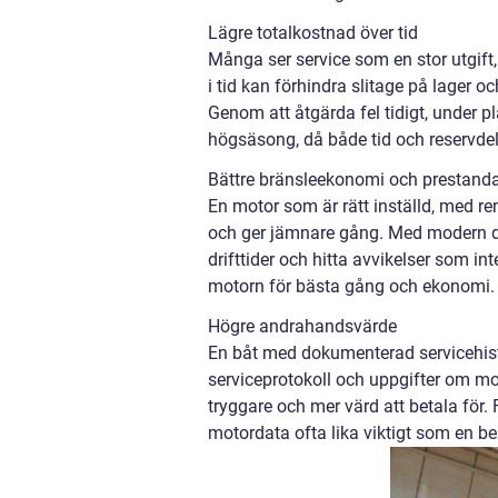
Lägre totalkostnad över tid
Många ser service som en stor utgift, 
i tid kan förhindra slitage på lager o
Genom att åtgärda fel tidigt, under p
högsäsong, då både tid och reservdela
Bättre bränsleekonomi och prestand
En motor som är rätt inställd, med ren
och ger jämnare gång. Med modern di
drifttider och hitta avvikelser som in
motorn för bästa gång och ekonomi.
Högre andrahandsvärde
En båt med dokumenterad servicehistori
serviceprotokoll och uppgifter om mo
tryggare och mer värd att betala för. 
motordata ofta lika viktigt som en be