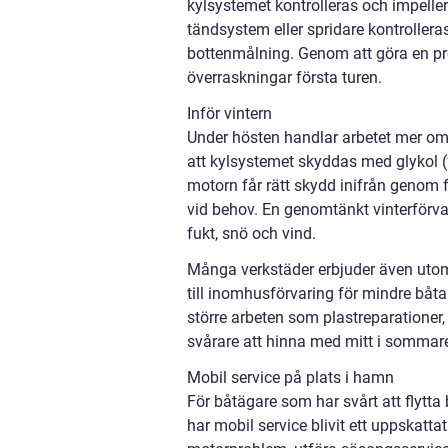
kylsystemet kontrolleras och impelle
tändsystem eller spridare kontrolleras
bottenmålning. Genom att göra en pro
överraskningar första turen.
Inför vintern
Under hösten handlar arbetet mer om 
att kylsystemet skyddas med glykol (f
motorn får rätt skydd inifrån genom f
vid behov. En genomtänkt vinterförv
fukt, snö och vind.
Många verkstäder erbjuder även uto
till inomhusförvaring för mindre båta
större arbeten som plastreparationer, 
svårare att hinna med mitt i sommar
Mobil service på plats i hamn
För båtägare som har svårt att flytta b
har mobil service blivit ett uppskatta