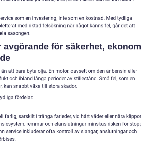
service som en investering, inte som en kostnad. Med tydliga
letterat med riktad felsökning när något känns fel, går det att
hela säsongen.
är avgörande för säkerhet, ekonom
rde
n att bara byta olja. En motor, oavsett om den är bensin eller
 fukt och ibland långa perioder av stillestånd. Små fel, som en
er, kan snabbt växa till stora skador.
ydliga fördelar:
farlig, särskilt i trånga farleder, vid hårt väder eller nära klippor
änslesystem, remmar och elanslutningar minskas risken för stop
 service inkluderar ofta kontroll av slangar, anslutningar och
örbises.