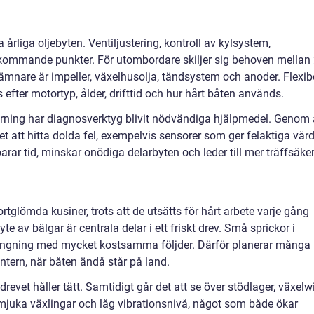
rliga oljebyten. Ventiljustering, kontroll av kylsystem,
ommande punkter. För utombordare skiljer sig behoven mellan 
nare är impeller, växelhusolja, tändsystem och anoder. Flexib
efter motortyp, ålder, drifttid och hur hårt båten används.
yrning har diagnosverktyg blivit nödvändiga hjälpmedel. Genom 
t att hitta dolda fel, exempelvis sensorer som ger felaktiga vär
arar tid, minskar onödiga delarbyten och leder till mer träffsäke
tglömda kusiner, trots att de utsätts för hårt arbete varje gång
yte av bälgar är centrala delar i ett friskt drev. Små sprickor i
rängning med mycket kostsamma följder. Därför planerar många
ntern, när båten ändå står på land.
evet håller tätt. Samtidigt går det att se över stödlager, växelw
s mjuka växlingar och låg vibrationsnivå, något som både ökar