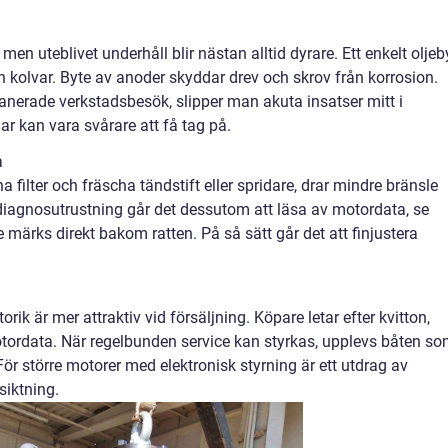
men uteblivet underhåll blir nästan alltid dyrare. Ett enkelt oljeb
ch kolvar. Byte av anoder skyddar drev och skrov från korrosion.
lanerade verkstadsbesök, slipper man akuta insatser mitt i
r kan vara svårare att få tag på.
a
a filter och fräscha tändstift eller spridare, drar mindre bränsle
agnosutrustning går det dessutom att läsa av motordata, se
te märks direkt bakom ratten. På så sätt går det att finjustera
k är mer attraktiv vid försäljning. Köpare letar efter kvitton,
tordata. När regelbunden service kan styrkas, upplevs båten s
För större motorer med elektronisk styrning är ett utdrag av
siktning.