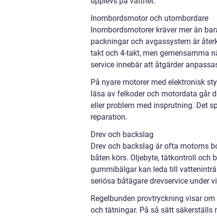
upplevs på vattnet.
Inombordsmotor och utombordare
Inombordsmotorer kräver mer än bara å
packningar och avgassystem är återk
takt och 4-takt, men gemensamma näm
service innebär att åtgärder anpassas 
På nyare motorer med elektronisk st
läsa av felkoder och motordata går de
eller problem med insprutning. Det sp
reparation.
Drev och backslag
Drev och backslag är ofta motorns bor
båten körs. Oljebyte, tätkontroll och b
gummibälgar kan leda till vattenint
seriösa båtägare drevservice under vi
Regelbunden provtryckning visar om dr
och tätningar. På så sätt säkerställ