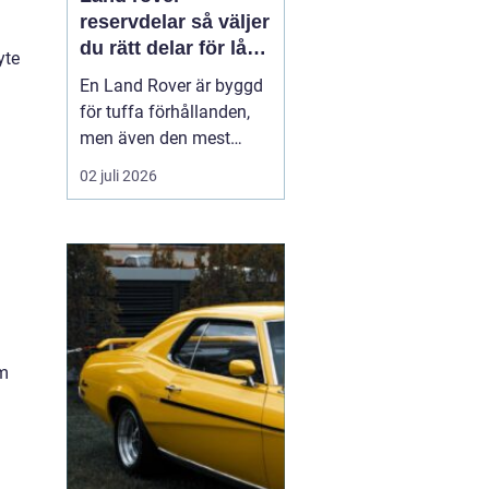
reservdelar så väljer
du rätt delar för lång
yte
livslängd och trygg
En Land Rover är byggd
körning
för tuffa förhållanden,
men även den mest
robusta bilen slits med
02 juli 2026
tiden. Bromsar,
hjulupphängning,
packningar och
elektronik påverkas av år
av vardagskörning,
terräng och vägsalt. För
att bilen ska behålla sin
om
styrka och säkerh...