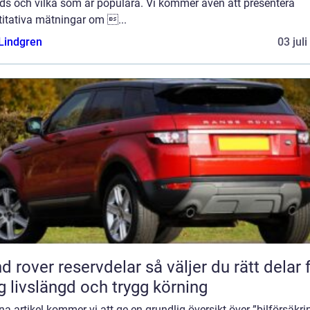
uds och vilka som är populära. Vi kommer även att presentera
titativa mätningar om ...
 Lindgren
03 jul
ver reservdelar så väljer du rätt delar för
g livslängd och trygg körning
na artikel kommer vi att ge en grundlig översikt över ”bilförsäkri