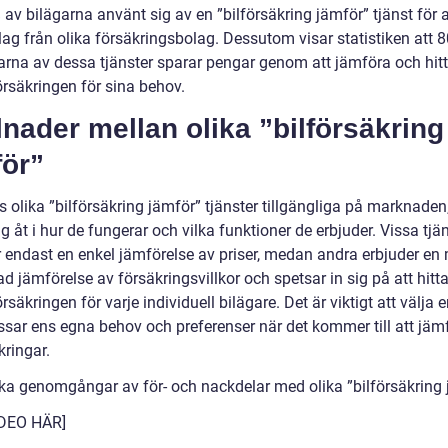
av bilägarna använt sig av en ”bilförsäkring jämför” tjänst för a
lag från olika försäkringsbolag. Dessutom visar statistiken att 
rna av dessa tjänster sparar pengar genom att jämföra och hit
örsäkringen för sina behov.
lnader mellan olika ”bilförsäkring
för”
s olika ”bilförsäkring jämför” tjänster tillgängliga på marknaden
sig åt i hur de fungerar och vilka funktioner de erbjuder. Vissa tjä
r endast en enkel jämförelse av priser, medan andra erbjuder en
ad jämförelse av försäkringsvillkor och spetsar in sig på att hitt
rsäkringen för varje individuell bilägare. Det är viktigt att välja e
sar ens egna behov och preferenser när det kommer till att jäm
kringar.
ska genomgångar av för- och nackdelar med olika ”bilförsäkring
IDEO HÄR]