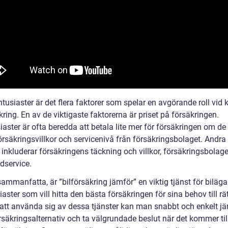
ntusiaster är det flera faktorer som spelar en avgörande roll vid 
kring. En av de viktigaste faktorerna är priset på försäkringen.
iaster är ofta beredda att betala lite mer för försäkringen om de 
örsäkringsvillkor och servicenivå från försäkringsbolaget. Andra 
 inkluderar försäkringens täckning och villkor, försäkringsbolage
dservice.
sammanfatta, är ”bilförsäkring jämför” en viktig tjänst för biläg
iaster som vill hitta den bästa försäkringen för sina behov till rät
tt använda sig av dessa tjänster kan man snabbt och enkelt j
rsäkringsalternativ och ta välgrundade beslut när det kommer till