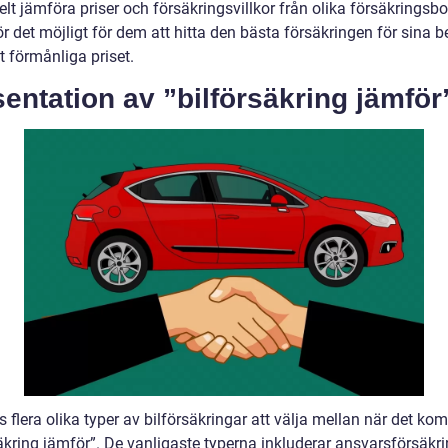
lt jämföra priser och försäkringsvillkor från olika försäkringsbo
r det möjligt för dem att hitta den bästa försäkringen för sina be
t förmånliga priset.
entation av ”bilförsäkring jämför
s flera olika typer av bilförsäkringar att välja mellan när det kom
äkring jämför”. De vanligaste typerna inkluderar ansvarsförsäkri