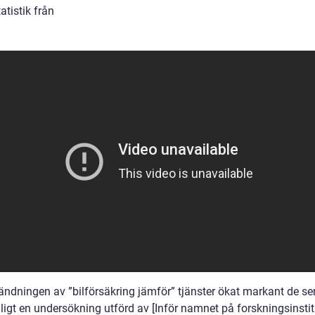
tatistik från
ändningen av ”bilförsäkring jämför” tjänster ökat markant de se
ligt en undersökning utförd av [Inför namnet på forskningsinstit