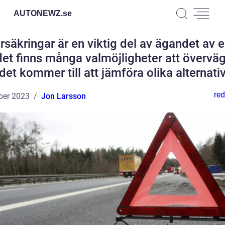
AUTONEWZ.
se
örsäkringar är en viktig del av ägandet av en
et finns många valmöjligheter att övervä
det kommer till att jämföra olika alternati
red
ber 2023
Jon Larsson