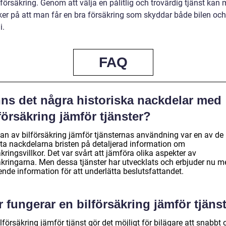
försäkring. Genom att välja en pålitlig och trovärdig tjänst kan
ker på att man får en bra försäkring som skyddar både bilen oc
i.
FAQ
nns det några historiska nackdelar med
försäkring jämför tjänster?
rjan av bilförsäkring jämför tjänsternas användning var en av de
sta nackdelarna bristen på detaljerad information om
kringsvillkor. Det var svårt att jämföra olika aspekter av
äkringarna. Men dessa tjänster har utvecklats och erbjuder nu m
nde information för att underlätta beslutsfattandet.
 fungerar en bilförsäkring jämför tjäns
lförsäkring jämför tjänst gör det möjligt för bilägare att snabbt 