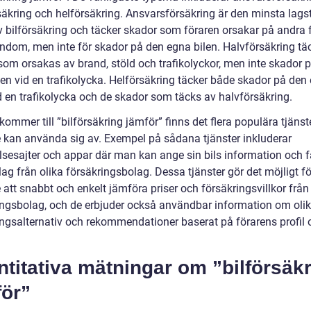
säkring och helförsäkring. Ansvarsförsäkring är den minsta lag
v bilförsäkring och täcker skador som föraren orsakar på andra 
ndom, men inte för skador på den egna bilen. Halvförsäkring tä
som orsakas av brand, stöld och trafikolyckor, men inte skador 
len vid en trafikolycka. Helförsäkring täcker både skador på den
id en trafikolycka och de skador som täcks av halvförsäkring.
kommer till ”bilförsäkring jämför” finns det flera populära tjäns
e kan använda sig av. Exempel på sådana tjänster inkluderar
lsesajter och appar där man kan ange sin bils information och f
lag från olika försäkringsbolag. Dessa tjänster gör det möjligt fö
 att snabbt och enkelt jämföra priser och försäkringsvillkor från
ingsbolag, och de erbjuder också användbar information om oli
ingsalternativ och rekommendationer baserat på förarens profil 
titativa mätningar om ”bilförsäk
för”