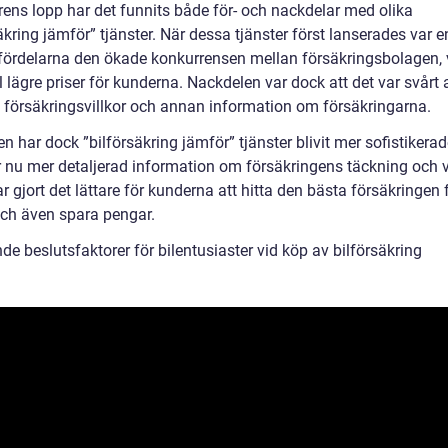
rens lopp har det funnits både för- och nackdelar med olika
äkring jämför” tjänster. När dessa tjänster först lanserades var e
 fördelarna den ökade konkurrensen mellan försäkringsbolagen, v
ll lägre priser för kunderna. Nackdelen var dock att det var svårt 
 försäkringsvillkor och annan information om försäkringarna.
n har dock ”bilförsäkring jämför” tjänster blivit mer sofistikera
r nu mer detaljerad information om försäkringens täckning och vi
r gjort det lättare för kunderna att hitta den bästa försäkringen 
ch även spara pengar.
e beslutsfaktorer för bilentusiaster vid köp av bilförsäkring