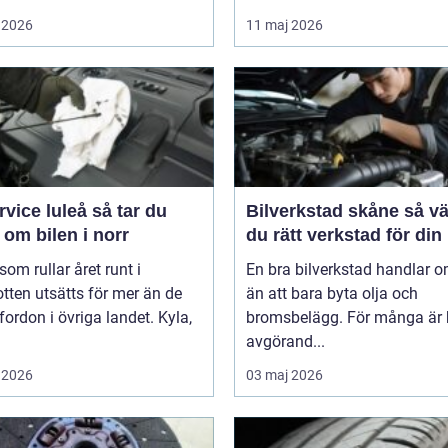
 2026
11 maj 2026
ce luleå så tar du
Bilverkstad skåne så väljer
om bilen i norr
du rätt verkstad för din 
 som rullar året runt i
En bra bilverkstad handlar 
tten utsätts för mer än de
än att bara byta olja och
 fordon i övriga landet. Kyla,
bromsbelägg. För många är 
avgörand...
 2026
03 maj 2026