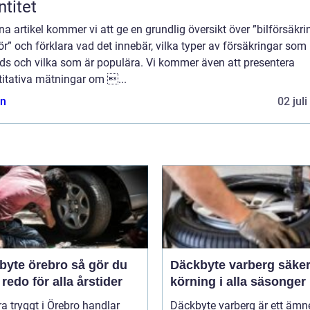
ntitet
na artikel kommer vi att ge en grundlig översikt över ”bilförsäkri
r” och förklara vad det innebär, vilka typer av försäkringar som
uds och vilka som är populära. Vi kommer även att presentera
titativa mätningar om ...
n
02 jul
e örebro så gör du
Däckbyte varberg säker
 redo för alla årstider
körning i alla säsonger
ra tryggt i Örebro handlar
Däckbyte varberg är ett äm