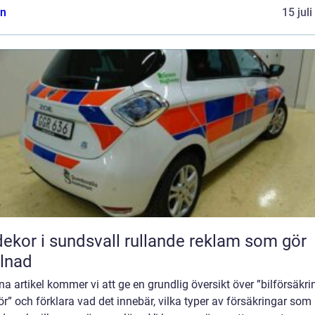
n
15 jul
r i sundsvall rullande reklam som gör
llnad
na artikel kommer vi att ge en grundlig översikt över ”bilförsäkri
r” och förklara vad det innebär, vilka typer av försäkringar som