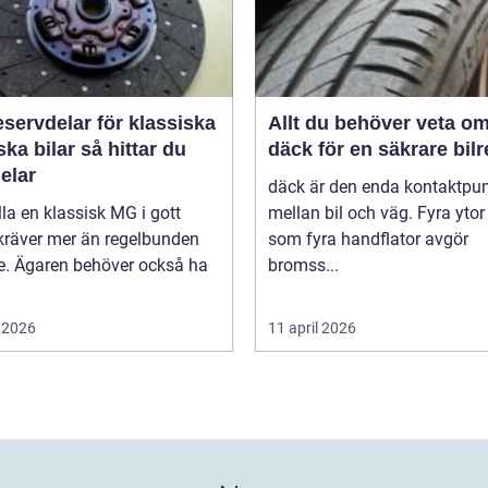
servdelar för klassiska
Allt du behöver veta o
bilar så hittar du
däck för en säkrare bil
delar
däck är den enda kontaktpu
lla en klassisk MG i gott
mellan bil och väg. Fyra ytor
kräver mer än regelbunden
som fyra handflator avgör
ce. Ägaren behöver också ha
bromss...
 2026
11 april 2026