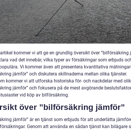
artikel kommer vi att ge en grundlig översikt över ”bilförsäkring
lara vad det innebär, vilka typer av försäkringar som erbjuds och
populära. Vi kommer även att presentera kvantitativa mätninga
äkring jämför” och diskutera skillnaderna mellan olika tjänster.
m kommer vi att utforska historiska för- och nackdelar med oli
säkring jämför” och fokusera på de mest avgörande beslutsfakto
ntusiaster vid köp av bilförsäkring.
sikt över ”bilförsäkring jämför”
äkring jämför” är en tjänst som erbjuds för att underlätta jämför
ilförsäkringar. Genom att använda en sådan tjänst kan bilägare 