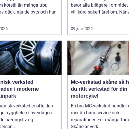
 körstil än många tror.
berör alla bilägare i område
av däck, när de byts och hur
vill köra säkert året om. När 
 2026
09 juni 2026
nisk verksted
Mc-verkstad skåne så hittar
raden i moderne
du rätt verkstad för din
inpark
motorcykel
anisk verksted er ofte den
En bra MC-verkstad handlar
ge tryggheten i hverdagen
mer än bara service och
de næringsliv og
reparationer. För många föra
person...
Skåne är verk...