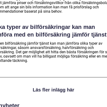
t jämföra priser och försäkringsvillkor från olika försäkringsbol
m att ange sin bils information kan man få prisförslag och
mmendationer baserat på sina behov.
ka typer av bilförsäkringar kan man
föra med en bilförsäkring jämför tjäns
en bilförsäkring jämför tjänst kan man jämföra olika typer av
örsäkringar, såsom ansvarsförsäkring, halvförsäkring och
rsäkring. Det ger möjlighet att hitta den bästa försäkringen för 
, oavsett om man vill ha billigast möjliga försäkring eller en me
ttande täckning.
Läs fler inlägg här
 nyheter