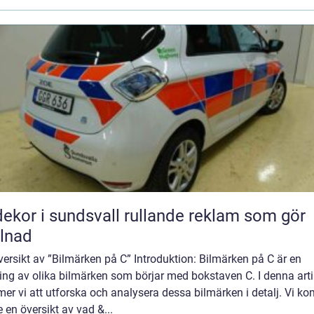
r i sundsvall rullande reklam som gör
llnad
ersikt av ”Bilmärken på C” Introduktion: Bilmärken på C är en
ng av olika bilmärken som börjar med bokstaven C. I denna arti
r vi att utforska och analysera dessa bilmärken i detalj. Vi k
e en översikt av vad &...