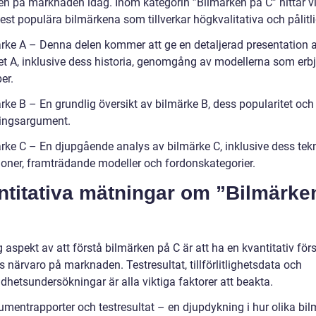
en på marknaden idag. Inom kategorin ”Bilmärken på C” hittar v
st populära bilmärkena som tillverkar högkvalitativa och pålitlig
ärke A – Denna delen kommer att ge en detaljerad presentation 
et A, inklusive dess historia, genomgång av modellerna som erb
er.
rke B – En grundlig översikt av bilmärke B, dess popularitet och
ningsargument.
ärke C – En djupgående analys av bilmärke C, inklusive dess tek
ioner, framträdande modeller och fordonskategorier.
ntitativa mätningar om ”Bilmärke
g aspekt av att förstå bilmärken på C är att ha en kvantitativ för
s närvaro på marknaden. Testresultat, tillförlitlighetsdata och
dhetsundersökningar är alla viktiga faktorer att beakta.
umentrapporter och testresultat – en djupdykning i hur olika bi