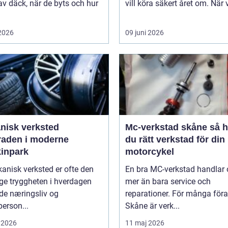
av däck, när de byts och hur
vill köra säkert året om. När 
 2026
09 juni 2026
nisk verksted
Mc-verkstad skåne så hittar
raden i moderne
du rätt verkstad för din
inpark
motorcykel
anisk verksted er ofte den
En bra MC-verkstad handlar
ge tryggheten i hverdagen
mer än bara service och
de næringsliv og
reparationer. För många föra
person...
Skåne är verk...
 2026
11 maj 2026