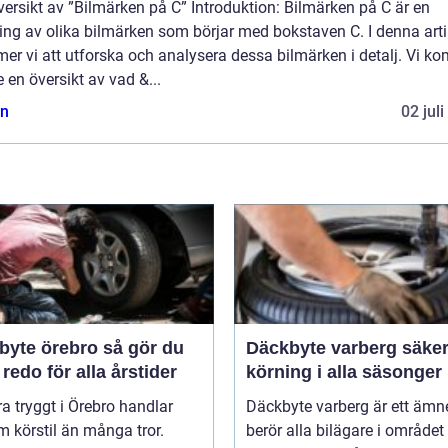
ersikt av ”Bilmärken på C” Introduktion: Bilmärken på C är en
ng av olika bilmärken som börjar med bokstaven C. I denna arti
r vi att utforska och analysera dessa bilmärken i detalj. Vi k
e en översikt av vad &...
n
02 jul
e örebro så gör du
Däckbyte varberg säker
 redo för alla årstider
körning i alla säsonger
ra tryggt i Örebro handlar
Däckbyte varberg är ett äm
 körstil än många tror.
berör alla bilägare i område