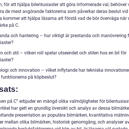
n, för att hjälpa bilentusiaster att göra informerade val, behöver 
iera de mest avgörande faktorerna som påverkar deras beslut vid
ta kommer att hjälpa läsarna att förstå vad de bör överväga när d
ärke på C.
tanda och hantering – hur viktigt är prestanda och manövrering 
iaster?
n och stil – vilken roll spelar utseendet och stilen hos en bil för
iaster?
logi och innovation – vilket inflytande har tekniska innovatione
 funktionerna på köpbeslut?
sats:
en på C” erbjuder en mängd olika valmöjligheter för bilentusiast
rtikel har gett en grundlig översikt och analys av dessa bilmärk
ttande presentation av populära bilmärken, kvantitativa mätnin
der mellan olika bilmärken, historisk genomgång, och analyser a
örande beslutsfaktorerna vid köp av bil, är läsarna väl rustade 