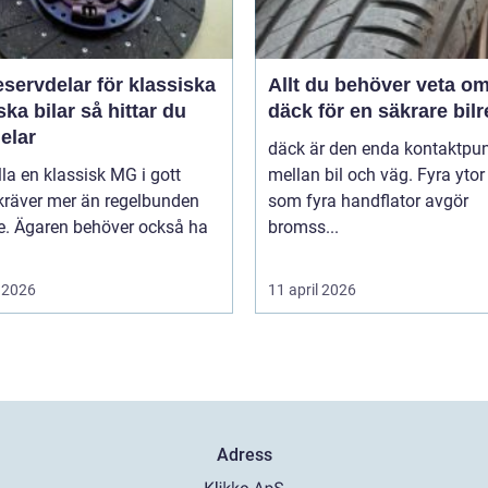
servdelar för klassiska
Allt du behöver veta o
bilar så hittar du
däck för en säkrare bil
delar
däck är den enda kontaktpu
lla en klassisk MG i gott
mellan bil och väg. Fyra ytor
kräver mer än regelbunden
som fyra handflator avgör
ce. Ägaren behöver också ha
bromss...
 2026
11 april 2026
Adress