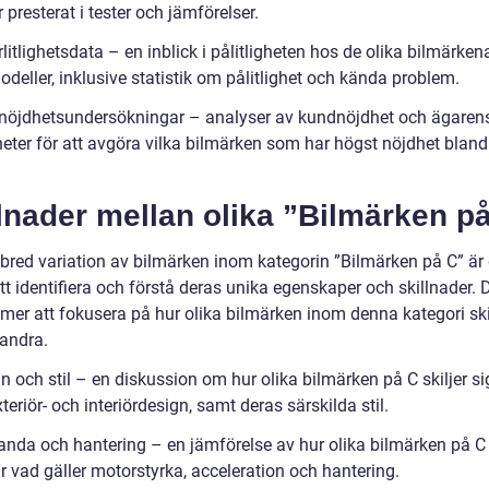
 presterat i tester och jämförelser.
örlitlighetsdata – en inblick i pålitligheten hos de olika bilmärke
deller, inklusive statistik om pålitlighet och kända problem.
nöjdhetsundersökningar – analyser av kundnöjdhet och ägaren
heter för att avgöra vilka bilmärken som har högst nöjdhet bland
lnader mellan olika ”Bilmärken p
bred variation av bilmärken inom kategorin ”Bilmärken på C” är 
att identifiera och förstå deras unika egenskaper och skillnader.
mer att fokusera på hur olika bilmärken inom denna kategori skil
randra.
n och stil – en diskussion om hur olika bilmärken på C skiljer s
xteriör- och interiördesign, samt deras särskilda stil.
tanda och hantering – en jämförelse av hur olika bilmärken på C
r vad gäller motorstyrka, acceleration och hantering.