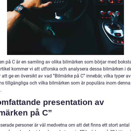
en på C är en samling av olika bilmärken som börjar med boksta
tikel kommer vi att utforska och analysera dessa bilmärken i det
tt ge en översikt av vad ”Bilmärke på C” innebär, vilka typer av 
ns tillgängliga och vilka bilmärken som är populära inom denna
.
omfattande presentation av
lmärken på C”
sserade personer är väl medvetna om att det finns ett stort antal