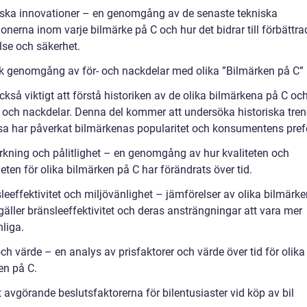
iska innovationer – en genomgång av de senaste tekniska
onerna inom varje bilmärke på C och hur det bidrar till förbättra
lse och säkerhet.
sk genomgång av för- och nackdelar med olika ”Bilmärken på C”
ckså viktigt att förstå historiken av de olika bilmärkena på C oc
r och nackdelar. Denna del kommer att undersöka historiska tre
sa har påverkat bilmärkenas popularitet och konsumentens pref
verkning och pålitlighet – en genomgång av hur kvaliteten och
heten för olika bilmärken på C har förändrats över tid.
leeffektivitet och miljövänlighet – jämförelser av olika bilmärk
gäller bränsleeffektivitet och deras ansträngningar att vara mer
liga.
och värde – en analys av prisfaktorer och värde över tid för olika
en på C.
 avgörande beslutsfaktorerna för bilentusiaster vid köp av bil