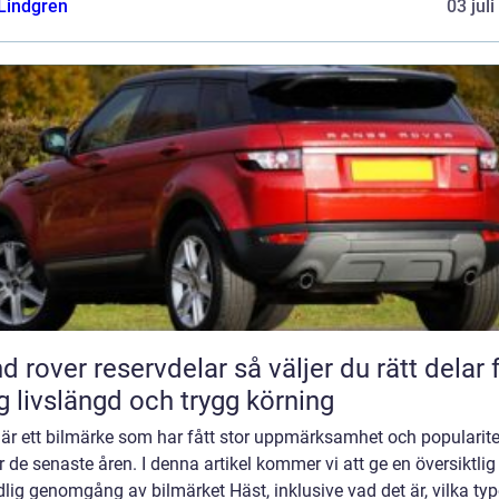
 Lindgren
03 jul
ver reservdelar så väljer du rätt delar för
g livslängd och trygg körning
 är ett bilmärke som har fått stor uppmärksamhet och popularite
 de senaste åren. I denna artikel kommer vi att ge en översiktlig
lig genomgång av bilmärket Häst, inklusive vad det är, vilka typ