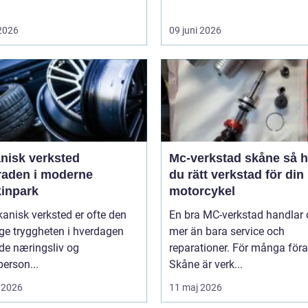
 2026
09 juni 2026
nisk verksted
Mc-verkstad skåne så hittar
raden i moderne
du rätt verkstad för din
inpark
motorcykel
anisk verksted er ofte den
En bra MC-verkstad handlar
ge tryggheten i hverdagen
mer än bara service och
de næringsliv og
reparationer. För många föra
person...
Skåne är verk...
 2026
11 maj 2026