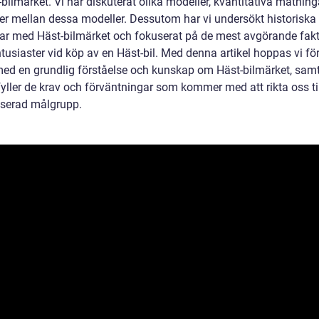
t-bilmärket. Vi har diskuterat olika modeller, kvantitativa mätnin
der mellan dessa modeller. Dessutom har vi undersökt historiska 
ar med Häst-bilmärket och fokuserat på de mest avgörande fak
ntusiaster vid köp av en Häst-bil. Med denna artikel hoppas vi fö
med en grundlig förståelse och kunskap om Häst-bilmärket, samt
yller de krav och förväntningar som kommer med att rikta oss til
esserad målgrupp.