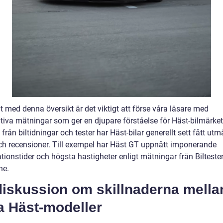
t med denna översikt är det viktigt att förse våra läsare med
tiva mätningar som ger en djupare förståelse för Häst-bilmärket.
k från biltidningar och tester har Häst-bilar generellt sett fått utm
ch recensioner. Till exempel har Häst GT uppnått imponerande
tionstider och högsta hastigheter enligt mätningar från Bilteste
ne.
diskussion om skillnaderna mella
a Häst-modeller