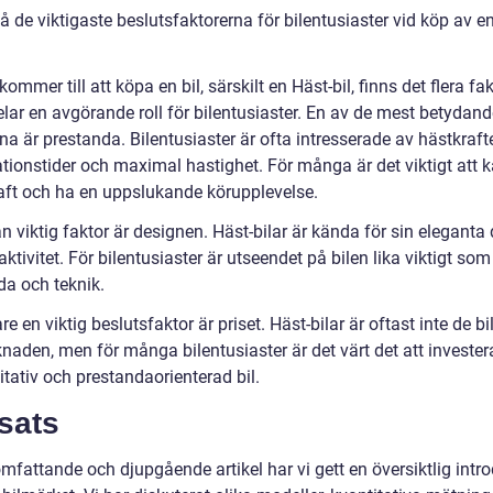
 de viktigaste beslutsfaktorerna för bilentusiaster vid köp av e
kommer till att köpa en bil, särskilt en Häst-bil, finns det flera fa
lar en avgörande roll för bilentusiaster. En av de mest betydand
na är prestanda. Bilentusiaster är ofta intresserade av hästkrafte
ationstider och maximal hastighet. För många är det viktigt att 
raft och ha en uppslukande körupplevelse.
 viktig faktor är designen. Häst-bilar är kända för sin eleganta
aktivitet. För bilentusiaster är utseendet på bilen lika viktigt so
da och teknik.
are en viktig beslutsfaktor är priset. Häst-bilar är oftast inte de bi
aden, men för många bilentusiaster är det värt det att investera
tativ och prestandaorienterad bil.
sats
omfattande och djupgående artikel har vi gett en översiktlig intr