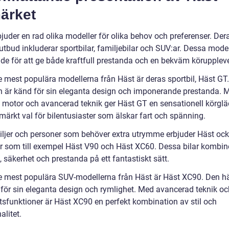
ärket
juder en rad olika modeller för olika behov och preferenser. Der
tbud inkluderar sportbilar, familjebilar och SUV:ar. Dessa model
de för att ge både kraftfull prestanda och en bekväm köruppleve
e mest populära modellerna från Häst är deras sportbil, Häst GT
en är känd för sin eleganta design och imponerande prestanda. 
ll motor och avancerad teknik ger Häst GT en sensationell körglä
tmärkt val för bilentusiaster som älskar fart och spänning.
iljer och personer som behöver extra utrymme erbjuder Häst oc
r som till exempel Häst V90 och Häst XC60. Dessa bilar kombin
 säkerhet och prestanda på ett fantastiskt sätt.
e mest populära SUV-modellerna från Häst är Häst XC90. Den hä
 för sin eleganta design och rymlighet. Med avancerad teknik oc
tsfunktioner är Häst XC90 en perfekt kombination av stil och
alitet.