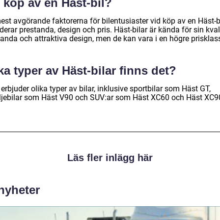
 köp av en Häst-bil?
est avgörande faktorerna för bilentusiaster vid köp av en Häst-b
derar prestanda, design och pris. Häst-bilar är kända för sin kvali
tanda och attraktiva design, men de kan vara i en högre prisklas
ka typer av Häst-bilar finns det?
erbjuder olika typer av bilar, inklusive sportbilar som Häst GT,
ljebilar som Häst V90 och SUV:ar som Häst XC60 och Häst XC9
Läs fler inlägg här
 nyheter