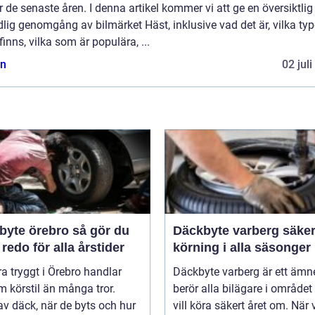
 de senaste åren. I denna artikel kommer vi att ge en översiktlig
lig genomgång av bilmärket Häst, inklusive vad det är, vilka typ
inns, vilka som är populära, ...
n
02 jul
e örebro så gör du
Däckbyte varberg säker
 redo för alla årstider
körning i alla säsonger
ra tryggt i Örebro handlar
Däckbyte varberg är ett äm
 körstil än många tror.
berör alla bilägare i område
av däck, när de byts och hur
vill köra säkert året om. När 