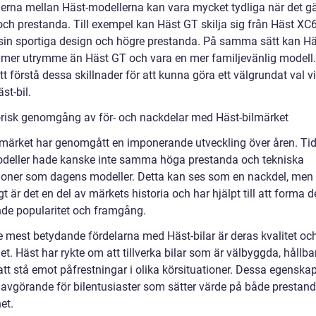
derna mellan Häst-modellerna kan vara mycket tydliga när det gä
och prestanda. Till exempel kan Häst GT skilja sig från Häst XC
in sportiga design och högre prestanda. På samma sätt kan H
 mer utrymme än Häst GT och vara en mer familjevänlig modell.
att förstå dessa skillnader för att kunna göra ett välgrundat val v
st-bil.
orisk genomgång av för- och nackdelar med Häst-bilmärket
lmärket har genomgått en imponerande utveckling över åren. Tid
deller hade kanske inte samma höga prestanda och tekniska
ioner som dagens modeller. Detta kan ses som en nackdel, men
t är det en del av märkets historia och har hjälpt till att forma 
de popularitet och framgång.
e mest betydande fördelarna med Häst-bilar är deras kvalitet oc
het. Häst har rykte om att tillverka bilar som är välbyggda, hållb
tt stå emot påfrestningar i olika körsituationer. Dessa egenskap
 avgörande för bilentusiaster som sätter värde på både prestan
et.