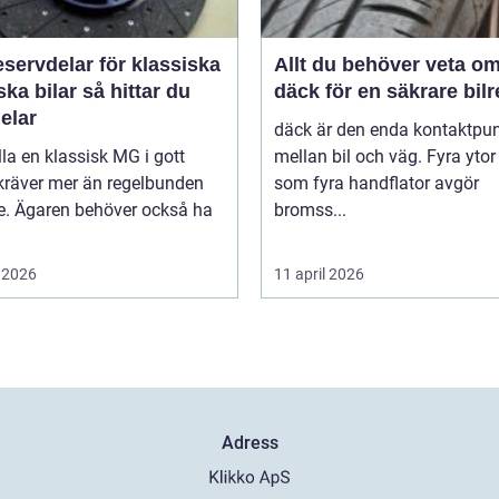
servdelar för klassiska
Allt du behöver veta o
bilar så hittar du
däck för en säkrare bil
delar
däck är den enda kontaktpu
lla en klassisk MG i gott
mellan bil och väg. Fyra ytor
kräver mer än regelbunden
som fyra handflator avgör
ce. Ägaren behöver också ha
bromss...
 2026
11 april 2026
Adress