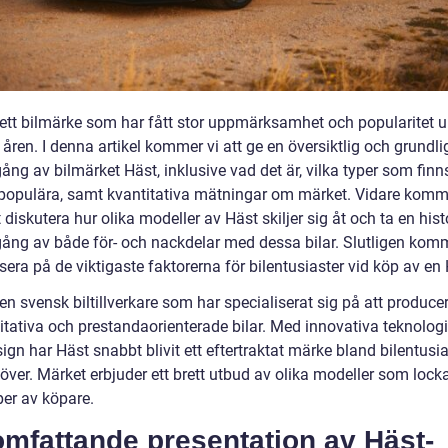
 ett bilmärke som har fått stor uppmärksamhet och popularitet 
åren. I denna artikel kommer vi att ge en översiktlig och grundli
g av bilmärket Häst, inklusive vad det är, vilka typer som finns
populära, samt kvantitativa mätningar om märket. Vidare komm
 diskutera hur olika modeller av Häst skiljer sig åt och ta en hist
ng av både för- och nackdelar med dessa bilar. Slutligen komm
sera på de viktigaste faktorerna för bilentusiaster vid köp av en 
en svensk biltillverkare som har specialiserat sig på att produce
itativa och prestandaorienterade bilar. Med innovativa teknolog
ign har Häst snabbt blivit ett eftertraktat märke bland bilentusia
över. Märket erbjuder ett brett utbud av olika modeller som lockar
per av köpare.
mfattande presentation av Häst-