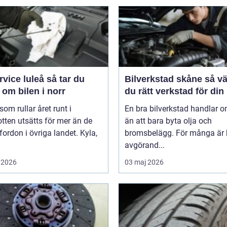
ce luleå så tar du
Bilverkstad skåne så väljer
om bilen i norr
du rätt verkstad för din 
 som rullar året runt i
En bra bilverkstad handlar 
tten utsätts för mer än de
än att bara byta olja och
 fordon i övriga landet. Kyla,
bromsbelägg. För många är 
avgörand...
 2026
03 maj 2026