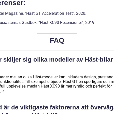
erenser:
ster Magazine, ”Häst GT Acceleration Test”, 2020.
tusiasternas Gästbok, ”Häst XC90 Recensioner”, 2019.
FAQ
 skiljer sig olika modeller av Häst-bilar
?
lnader mellan olika Häst-modeller kan inkludera design, prestand
unktionalitet. Till exempel erbjuder Häst GT en sportigare och m
tfull upplevelse, medan Häst XC90 är mer rymlig och perfekt för
jer.
 är de viktigaste faktorerna att överväg