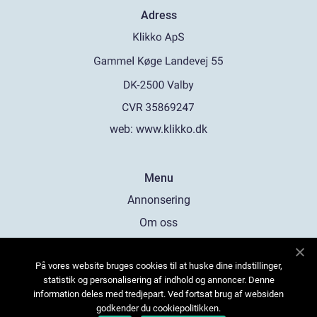
Adress
web:
www.klikko.dk
Menu
Annonsering
Om oss
Cookies
På vores website bruges cookies til at huske dine indstillinger,
Kontakta oss
statistik og personalisering af indhold og annoncer. Denne
Sitemap
information deles med tredjepart. Ved fortsat brug af websiden
godkender du cookiepolitikken.