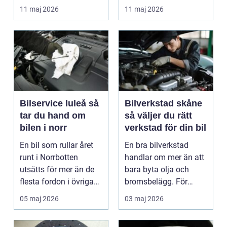
privatperson...
många förare i Skåne
11 maj 2026
11 maj 2026
är verk...
Bilservice luleå så
Bilverkstad skåne
tar du hand om
så väljer du rätt
bilen i norr
verkstad för din bil
En bil som rullar året
En bra bilverkstad
runt i Norrbotten
handlar om mer än att
utsätts för mer än de
bara byta olja och
flesta fordon i övriga
bromsbelägg. För
landet. Kyla, ...
många är bilen
05 maj 2026
03 maj 2026
avgörand...