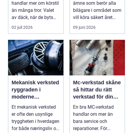
handlar mer om körstil
ämne som berör alla
än många tror. Valet
bilägare i området som
av däck, när de byts
vill köra säkert året
och hur de...
om. När väd...
02 juli 2026
09 juni 2026
Mekanisk verksted
Mc-verkstad skåne
ryggraden i
så hittar du rätt
moderne
verkstad för din
maskinpark
motorcykel
Et mekanisk verksted
En bra MC-verkstad
er ofte den usynlige
handlar om mer än
tryggheten i hverdagen
bara service och
for både næringsliv og
reparationer. För