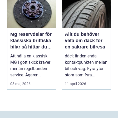
Mg reservdelar för
Allt du behöver
klassiska brittiska
veta om däck för
bilar så hittar du
en säkrare bilresa
rätt delar
Att hålla en klassisk
däck är den enda
MG i gott skick kräver
kontaktpunkten mellan
mer än regelbunden
bil och väg. Fyra ytor
service. Ägaren
stora som fyra
behöver också ha kol...
handflator avgör
03 maj 2026
11 april 2026
bromss...