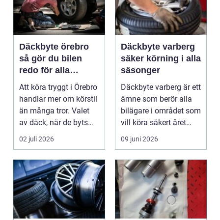
Däckbyte örebro
Däckbyte varberg
så gör du bilen
säker körning i alla
redo för alla
säsonger
årstider
Att köra tryggt i Örebro
Däckbyte varberg är ett
handlar mer om körstil
ämne som berör alla
än många tror. Valet
bilägare i området som
av däck, när de byts
vill köra säkert året
och hur de...
om. När väd...
02 juli 2026
09 juni 2026