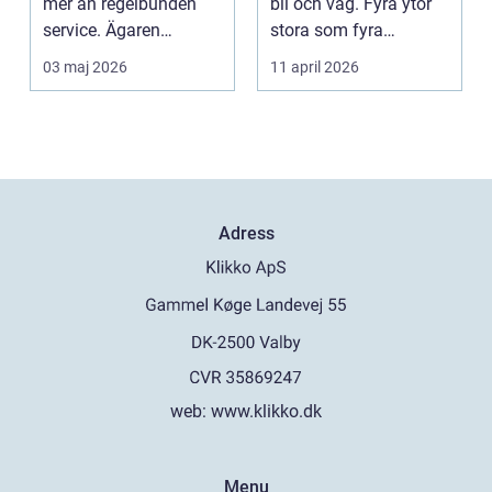
mer än regelbunden
bil och väg. Fyra ytor
service. Ägaren
stora som fyra
behöver också ha kol...
handflator avgör
03 maj 2026
11 april 2026
bromss...
Adress
web:
www.klikko.dk
Menu