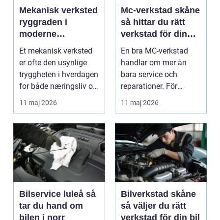
Mekanisk verksted
Mc-verkstad skåne
ryggraden i
så hittar du rätt
moderne
verkstad för din
maskinpark
motorcykel
Et mekanisk verksted
En bra MC-verkstad
er ofte den usynlige
handlar om mer än
tryggheten i hverdagen
bara service och
for både næringsliv og
reparationer. För
privatperson...
många förare i Skåne
11 maj 2026
11 maj 2026
är verk...
Bilservice luleå så
Bilverkstad skåne
tar du hand om
så väljer du rätt
bilen i norr
verkstad för din bil