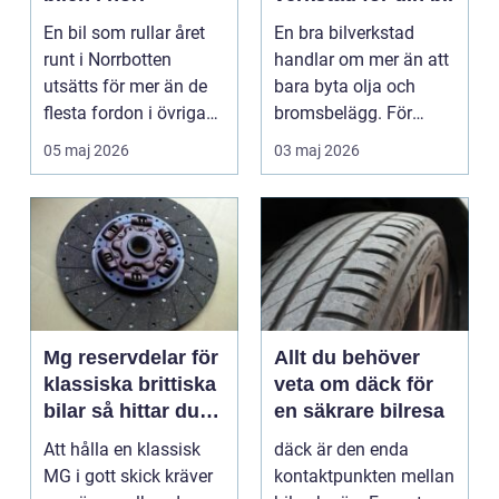
En bil som rullar året
En bra bilverkstad
runt i Norrbotten
handlar om mer än att
utsätts för mer än de
bara byta olja och
flesta fordon i övriga
bromsbelägg. För
landet. Kyla, ...
många är bilen
05 maj 2026
03 maj 2026
avgörand...
Mg reservdelar för
Allt du behöver
klassiska brittiska
veta om däck för
bilar så hittar du
en säkrare bilresa
rätt delar
Att hålla en klassisk
däck är den enda
MG i gott skick kräver
kontaktpunkten mellan