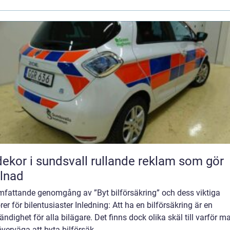
r i sundsvall rullande reklam som gör
llnad
mfattande genomgång av ”Byt bilförsäkring” och dess viktiga
rer för bilentusiaster Inledning: Att ha en bilförsäkring är en
ndighet för alla bilägare. Det finns dock olika skäl till varför m
verväga att byta bilförsäk...