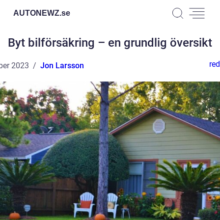
AUTONEWZ.
se
Byt bilförsäkring – en grundlig översikt
red
ber 2023
Jon Larsson