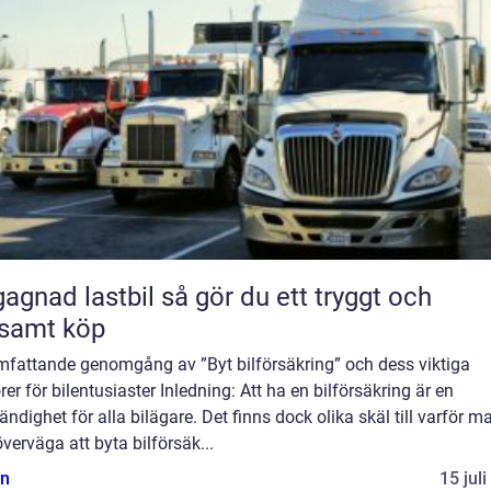
 lastbil så gör du ett tryggt och
samt köp
mfattande genomgång av ”Byt bilförsäkring” och dess viktiga
rer för bilentusiaster Inledning: Att ha en bilförsäkring är en
ndighet för alla bilägare. Det finns dock olika skäl till varför m
verväga att byta bilförsäk...
n
15 jul