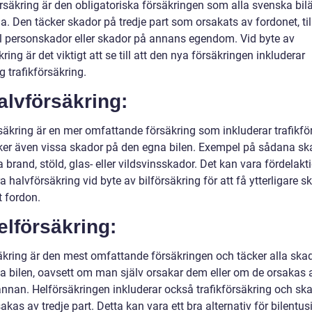
örsäkring är den obligatoriska försäkringen som alla svenska bil
. Den täcker skador på tredje part som orsakats av fordonet, til
 personskador eller skador på annans egendom. Vid byte av
kring är det viktigt att se till att den nya försäkringen inkluderar
ig trafikförsäkring.
alvförsäkring:
säkring är en mer omfattande försäkring som inkluderar trafikfö
ker även vissa skador på den egna bilen. Exempel på sådana sk
 brand, stöld, glas- eller vildsvinsskador. Det kan vara fördelakti
a halvförsäkring vid byte av bilförsäkring för att få ytterligare s
t fordon.
elförsäkring:
äkring är den mest omfattande försäkringen och täcker alla ska
a bilen, oavsett om man själv orsakar dem eller om de orsakas 
nnan. Helförsäkringen inkluderar också trafikförsäkring och sk
kas av tredje part. Detta kan vara ett bra alternativ för bilentus