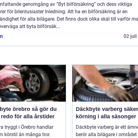
mfattande genomgång av ”Byt bilförsäkring” och dess viktiga
rer för bilentusiaster Inledning: Att ha en bilförsäkring är en
ndighet för alla bilägare. Det finns dock olika skäl till varför m
verväga att byta bilförsäk...
n
02 jul
e örebro så gör du
Däckbyte varberg säker
 redo för alla årstider
körning i alla säsonger
ra tryggt i Örebro handlar
Däckbyte varberg är ett äm
 körstil än många tror.
berör alla bilägare i område