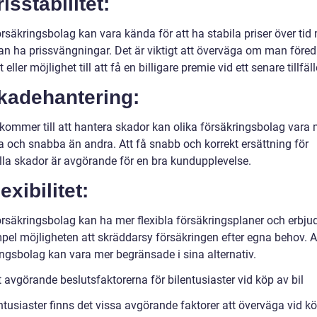
risstabilitet:
örsäkringsbolag kan vara kända för att ha stabila priser över ti
an ha prissvängningar. Det är viktigt att överväga om man föred
t eller möjlighet till att få en billigare premie vid ett senare tillfäll
Skadehantering:
 kommer till att hantera skador kan olika försäkringsbolag vara 
va och snabba än andra. Att få snabb och korrekt ersättning för
lla skador är avgörande för en bra kundupplevelse.
lexibilitet:
örsäkringsbolag kan ha mer flexibla försäkringsplaner och erbju
empel möjligheten att skräddarsy försäkringen efter egna behov. 
ingsbolag kan vara mer begränsade i sina alternativ.
 avgörande beslutsfaktorerna för bilentusiaster vid köp av bil
ntusiaster finns det vissa avgörande faktorer att överväga vid k