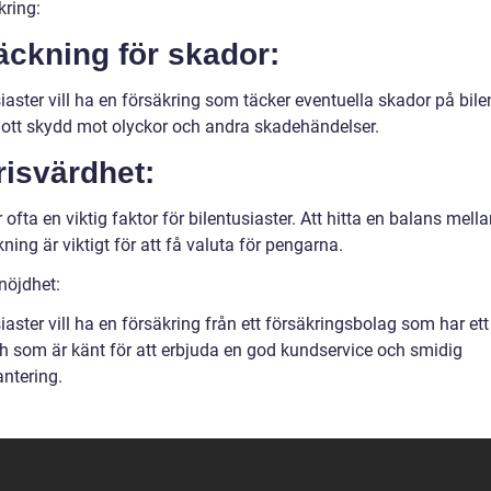
kring:
äckning för skador:
iaster vill ha en försäkring som täcker eventuella skador på bil
 gott skydd mot olyckor och andra skadehändelser.
risvärdhet:
r ofta en viktig faktor för bilentusiaster. Att hitta en balans mella
ning är viktigt för att få valuta för pengarna.
nöjdhet:
iaster vill ha en försäkring från ett försäkringsbolag som har ett
ch som är känt för att erbjuda en god kundservice och smidig
ntering.