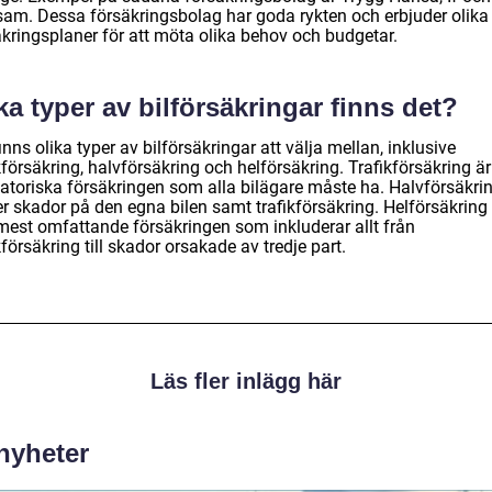
sam. Dessa försäkringsbolag har goda rykten och erbjuder olika
äkringsplaner för att möta olika behov och budgetar.
ka typer av bilförsäkringar finns det?
inns olika typer av bilförsäkringar att välja mellan, inklusive
kförsäkring, halvförsäkring och helförsäkring. Trafikförsäkring ä
gatoriska försäkringen som alla bilägare måste ha. Halvförsäkri
r skador på den egna bilen samt trafikförsäkring. Helförsäkring 
mest omfattande försäkringen som inkluderar allt från
kförsäkring till skador orsakade av tredje part.
Läs fler inlägg här
 nyheter