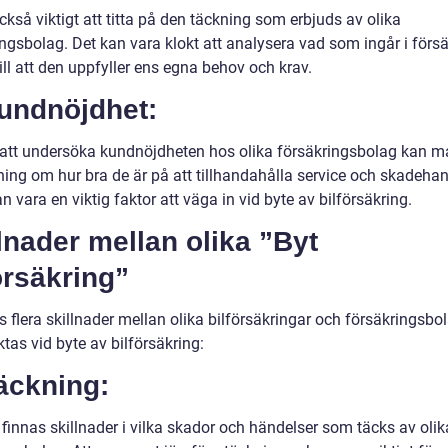
ckså viktigt att titta på den täckning som erbjuds av olika
ingsbolag. Det kan vara klokt att analysera vad som ingår i förs
ill att den uppfyller ens egna behov och krav.
Kundnöjdhet:
tt undersöka kundnöjdheten hos olika försäkringsbolag kan m
ning om hur bra de är på att tillhandahålla service och skadehan
n vara en viktig faktor att väga in vid byte av bilförsäkring.
lnader mellan olika ”Byt
örsäkring”
s flera skillnader mellan olika bilförsäkringar och försäkringsb
tas vid byte av bilförsäkring:
äckning:
finnas skillnader i vilka skador och händelser som täcks av olik