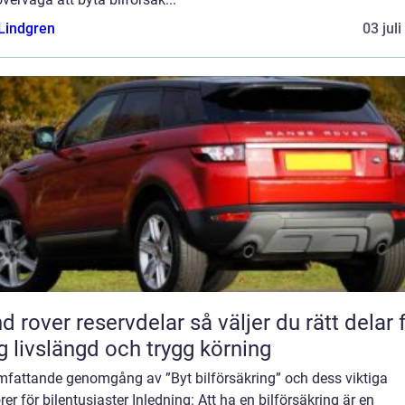
 Lindgren
03 jul
ver reservdelar så väljer du rätt delar för
g livslängd och trygg körning
mfattande genomgång av ”Byt bilförsäkring” och dess viktiga
rer för bilentusiaster Inledning: Att ha en bilförsäkring är en