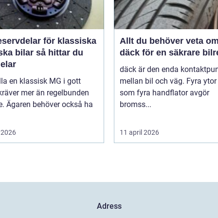
servdelar för klassiska
Allt du behöver veta o
bilar så hittar du
däck för en säkrare bil
delar
däck är den enda kontaktpu
lla en klassisk MG i gott
mellan bil och väg. Fyra ytor
kräver mer än regelbunden
som fyra handflator avgör
ce. Ägaren behöver också ha
bromss...
 2026
11 april 2026
Adress