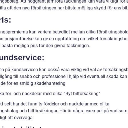
ngsbolag. Att noggrant jämföra täckningen kan vara viktigt för a
lla att den nya försäkringen har bästa möjliga skydd för ens bil
ris:
ingspremierna kan variera betydligt mellan olika försäkringsbol
n prisjämförelse kan ge en uppfattning om vilket försäkringsb
 bästa möjliga pris för den givna täckningen.
Kundservice:
ten på kundservicen kan också vara viktig vid val av försäkrings
illgång till snabb och professionell hjälp vid eventuell skada kan
de för en smidig skadehantering.
ka för- och nackdelar med olika ”Byt bilförsäkring”
kt sett har det funnits fördelar och nackdelar med olika
ingsbolag och bilförsäkringar. Här är några exempel på vad som
ktigt att överväga: