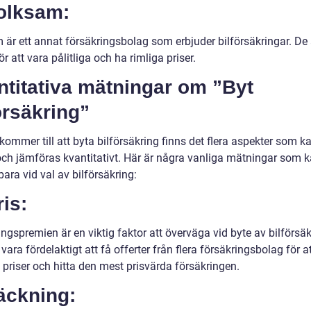
Folksam:
 är ett annat försäkringsbolag som erbjuder bilförsäkringar. De 
r att vara pålitliga och ha rimliga priser.
ntitativa mätningar om ”Byt
örsäkring”
kommer till att byta bilförsäkring finns det flera aspekter som k
ch jämföras kvantitativt. Här är några vanliga mätningar som k
ara vid val av bilförsäkring:
ris:
ngspremien är en viktig faktor att överväga vid byte av bilförsäk
vara fördelaktigt att få offerter från flera försäkringsbolag för a
 priser och hitta den mest prisvärda försäkringen.
äckning: