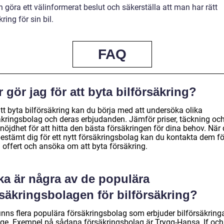
 göra ett välinformerat beslut och säkerställa att man har rätt
kring för sin bil.
FAQ
 gör jag för att byta bilförsäkring?
tt byta bilförsäkring kan du börja med att undersöka olika
äkringsbolag och deras erbjudanden. Jämför priser, täckning oc
nöjdhet för att hitta den bästa försäkringen för dina behov. När
bestämt dig för ett nytt försäkringsbolag kan du kontakta dem fö
n offert och ansöka om att byta försäkring.
ka är några av de populära
säkringsbolagen för bilförsäkring?
inns flera populära försäkringsbolag som erbjuder bilförsäkringa
ige. Exempel på sådana försäkringsbolag är Trygg-Hansa, If och