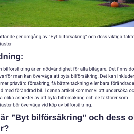
ttande genomgång av ”Byt bilförsäkring” och dess viktiga fakto
iaster
dning:
n bilförsäkring är en nödvändighet för alla bilägare. Det finns do
l varför man kan överväga att byta bilförsäkring. Det kan inkluder
 mer prisvärd försäkring, få bättre täckning eller bara förändrad
 med förändrad bil. I denna artikel kommer vi att undersöka o
a olika aspekter av att byta bilförsäkring och de faktorer som
iaster bör överväga vid köp av bilförsäkring.
är ”Byt bilförsäkring” och dess o
er?