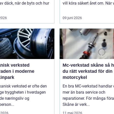
av däck, när de byts och hur
vill köra säkert året om. När 
 2026
09 juni 2026
nisk verksted
Mc-verkstad skåne så hittar
raden i moderne
du rätt verkstad för din
inpark
motorcykel
anisk verksted er ofte den
En bra MC-verkstad handlar
ge tryggheten i hverdagen
mer än bara service och
de næringsliv og
reparationer. För många föra
person...
Skåne är verk...
 2026
11 maj 2026