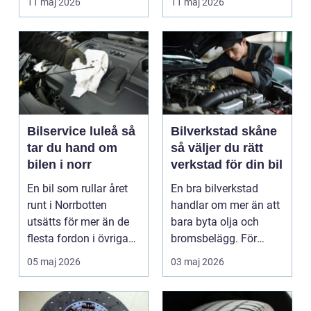
11 maj 2026
11 maj 2026
är verk...
Bilservice luleå så
Bilverkstad skåne
tar du hand om
så väljer du rätt
bilen i norr
verkstad för din bil
En bil som rullar året
En bra bilverkstad
runt i Norrbotten
handlar om mer än att
utsätts för mer än de
bara byta olja och
flesta fordon i övriga
bromsbelägg. För
landet. Kyla, ...
många är bilen
05 maj 2026
03 maj 2026
avgörand...