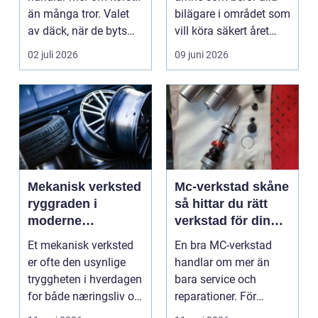
än många tror. Valet
bilägare i området som
av däck, när de byts
vill köra säkert året
och hur de...
om. När väd...
02 juli 2026
09 juni 2026
Mekanisk verksted
Mc-verkstad skåne
ryggraden i
så hittar du rätt
moderne
verkstad för din
maskinpark
motorcykel
Et mekanisk verksted
En bra MC-verkstad
er ofte den usynlige
handlar om mer än
tryggheten i hverdagen
bara service och
for både næringsliv og
reparationer. För
privatperson...
många förare i Skåne