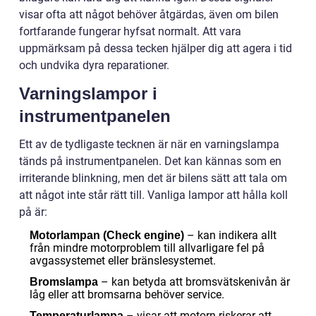
visar ofta att något behöver åtgärdas, även om bilen
fortfarande fungerar hyfsat normalt. Att vara
uppmärksam på dessa tecken hjälper dig att agera i tid
och undvika dyra reparationer.
Varningslampor i
instrumentpanelen
Ett av de tydligaste tecknen är när en varningslampa
tänds på instrumentpanelen. Det kan kännas som en
irriterande blinkning, men det är bilens sätt att tala om
att något inte står rätt till. Vanliga lampor att hålla koll
på är:
– kan indikera allt
Motorlampan (Check engine)
från mindre motorproblem till allvarligare fel på
avgassystemet eller bränslesystemet.
– kan betyda att bromsvätskenivån är
Bromslampa
låg eller att bromsarna behöver service.
– visar att motorn riskerar att
Temperaturlampa