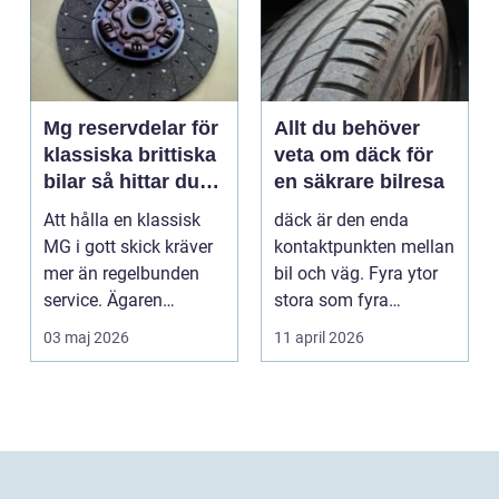
Mg reservdelar för
Allt du behöver
klassiska brittiska
veta om däck för
bilar så hittar du
en säkrare bilresa
rätt delar
Att hålla en klassisk
däck är den enda
MG i gott skick kräver
kontaktpunkten mellan
mer än regelbunden
bil och väg. Fyra ytor
service. Ägaren
stora som fyra
behöver också ha kol...
handflator avgör
03 maj 2026
11 april 2026
bromss...