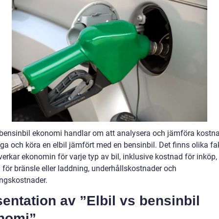
s bensinbil ekonomi handlar om att analysera och jämföra kostn
äga och köra en elbil jämfört med en bensinbil. Det finns olika fa
rkar ekonomin för varje typ av bil, inklusive kostnad för inköp,
 för bränsle eller laddning, underhållskostnader och
ingskostnader.
entation av ”Elbil vs bensinbil
nomi”