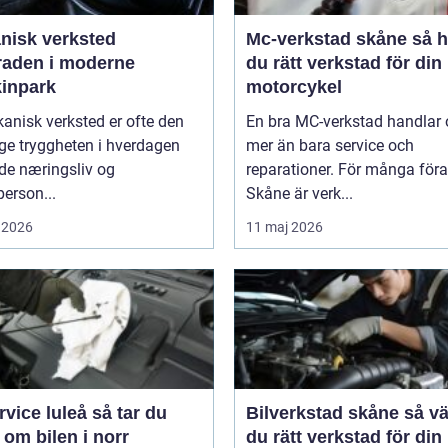
nisk verksted
Mc-verkstad skåne så hittar
raden i moderne
du rätt verkstad för din
inpark
motorcykel
anisk verksted er ofte den
En bra MC-verkstad handlar
ge tryggheten i hverdagen
mer än bara service och
de næringsliv og
reparationer. För många föra
person...
Skåne är verk...
 2026
11 maj 2026
ce luleå så tar du
Bilverkstad skåne så väljer
om bilen i norr
du rätt verkstad för din 