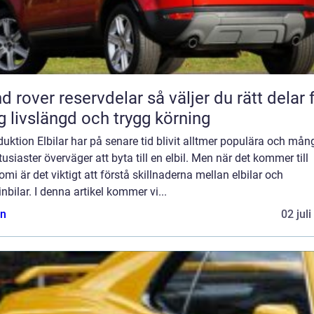
ver reservdelar så väljer du rätt delar för
g livslängd och trygg körning
duktion Elbilar har på senare tid blivit alltmer populära och mån
tusiaster överväger att byta till en elbil. Men när det kommer till
mi är det viktigt att förstå skillnaderna mellan elbilar och
nbilar. I denna artikel kommer vi...
n
02 jul