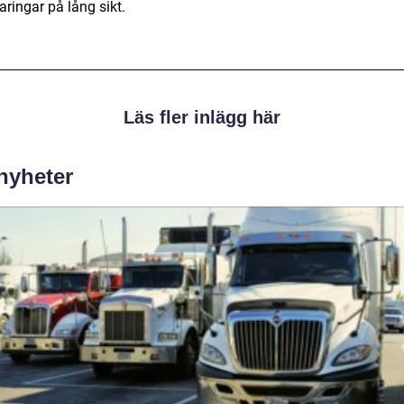
ringar på lång sikt.
Läs fler inlägg här
 nyheter