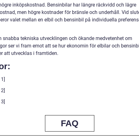
högre inköpskostnad. Bensinbilar har längre räckvidd och lägre
ostnad, men högre kostnader för bränsle och underhåll. Vid slut
ror valet mellan en elbil och bensinbil på individuella preferen
 snabba tekniska utvecklingen och ökande medvetenhet om
gor ser vi fram emot att se hur ekonomin för elbilar och bensinbi
er att utvecklas i framtiden.
or:
 1]
 2]
 3]
FAQ