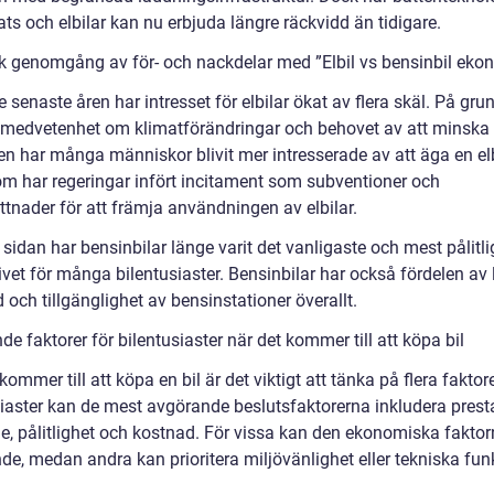
ats och elbilar kan nu erbjuda längre räckvidd än tidigare.
sk genomgång av för- och nackdelar med ”Elbil vs bensinbil eko
 senaste åren har intresset för elbilar ökat av flera skäl. På gru
medvetenhet om klimatförändringar och behovet av att minska
en har många människor blivit mer intresserade av att äga en elb
m har regeringar infört incitament som subventioner och
ttnader för att främja användningen av elbilar.
sidan har bensinbilar länge varit det vanligaste och mest pålitl
ivet för många bilentusiaster. Bensinbilar har också fördelen av
 och tillgänglighet av bensinstationer överallt.
e faktorer för bilentusiaster när det kommer till att köpa bil
kommer till att köpa en bil är det viktigt att tänka på flera faktore
siaster kan de mest avgörande beslutsfaktorerna inkludera prest
je, pålitlighet och kostnad. För vissa kan den ekonomiska faktor
e, medan andra kan prioritera miljövänlighet eller tekniska funk