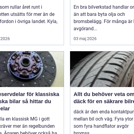
 som rullar året runt i
En bra bilverkstad handlar 
tten utsätts för mer än de
än att bara byta olja och
 fordon i övriga landet. Kyla,
bromsbelägg. För många är 
avgörand...
 2026
03 maj 2026
servdelar för klassiska
Allt du behöver veta o
bilar så hittar du
däck för en säkrare bil
delar
däck är den enda kontaktpu
lla en klassisk MG i gott
mellan bil och väg. Fyra ytor
kräver mer än regelbunden
som fyra handflator avgör
ce. Ägaren behöver också ha
bromss...