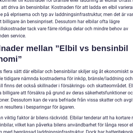
kommer till kostnader för bränsle eller laddning är elbilar oftas
e att driva än bensinbilar. Kostnaden för att ladda en elbil variera
 på elpriserna och typ av laddningsinfrastruktur, men det är van
t billigare än bensinpriset. Dessutom har elbilar ofta lägre
llskostnader tack vare färre rörliga delar och mindre behov av
nden service.
lnader mellan ”Elbil vs bensinbil
nomi”
s flera sätt där elbilar och bensinbilar skiljer sig åt ekonomiskt se
de tidigare nämnda kostnaderna för inköp, bränsle/laddning och
l finns det också skillnader i försäkrings- och skatteområdet. El
 billigare att försäkra på grund av deras säkerhetsfunktioner oc
oner. Dessutom kan de vara befriade från vissa skatter och avgif
an resultera i besparingar för ägaren.
 viktig faktor är bilens räckvidd. Elbilar tenderar att ha kortare
nbilar, vilket kan påverka bilens användbarhet för långa resor ell
 med begränsad laddningsinfrastruktur. Dock har batteriteknol