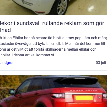
r i sundsvall rullande reklam som gör
llnad
duktion Elbilar har på senare tid blivit alltmer populära och mån
tusiaster överväger att byta till en elbil. Men när det kommer till
mi är det viktigt att förstå skillnaderna mellan elbilar och
nbilar. I denna artikel kommer vi...
 Lindgren
03 jul