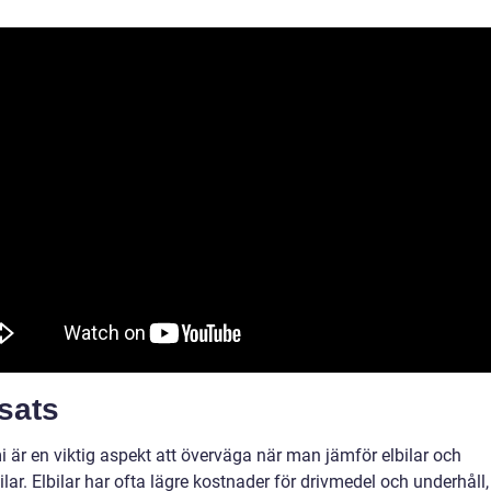
sats
 är en viktig aspekt att överväga när man jämför elbilar och
lar. Elbilar har ofta lägre kostnader för drivmedel och underhåll