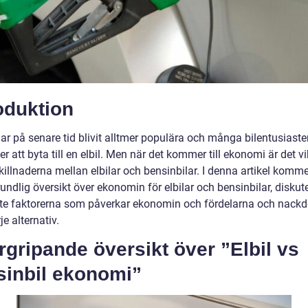
oduktion
har på senare tid blivit alltmer populära och många bilentusiaste
r att byta till en elbil. Men när det kommer till ekonomi är det vik
killnaderna mellan elbilar och bensinbilar. I denna artikel kommer
undlig översikt över ekonomin för elbilar och bensinbilar, diskut
ste faktorerna som påverkar ekonomin och fördelarna och nackd
e alternativ.
gripande översikt över ”Elbil vs
sinbil ekonomi”