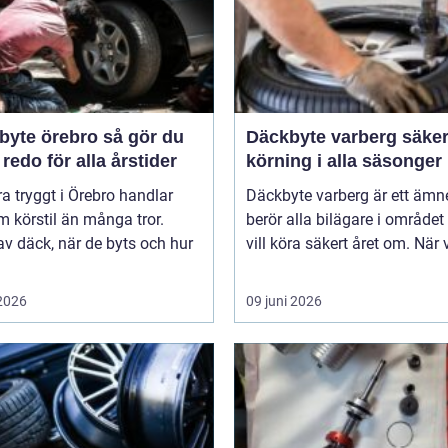
e örebro så gör du
Däckbyte varberg säker
 redo för alla årstider
körning i alla säsonger
ra tryggt i Örebro handlar
Däckbyte varberg är ett äm
 körstil än många tror.
berör alla bilägare i område
av däck, när de byts och hur
vill köra säkert året om. När 
 2026
09 juni 2026