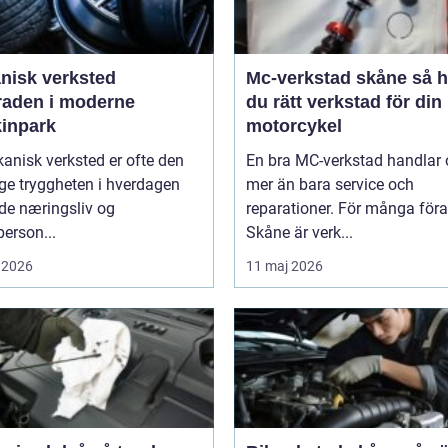
nisk verksted
Mc-verkstad skåne så hittar
raden i moderne
du rätt verkstad för din
inpark
motorcykel
anisk verksted er ofte den
En bra MC-verkstad handlar
ge tryggheten i hverdagen
mer än bara service och
de næringsliv og
reparationer. För många föra
person...
Skåne är verk...
 2026
11 maj 2026