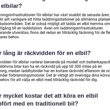
 elbilar?
ningsinfrastrukturen för elbilar har växt snabbt de senaste åren
lir allt vanligare att hitta laddningsstationer på allmänna platse
stadsområden. Det är också möjligt att ladda en elbil hemma o
illgång till en laddstation. Även om laddningsinfrastrukturen
arande utvecklas, finns det redan en tillräcklig täckning för de fl
gares behov.
 lång är räckvidden för en elbil?
idden för elbilar varierar beroende på modell och batterikapacit
eldrivna bilar kan ha en räckvidd på upp till 300 miles på en
ning, medan laddhybrider har en kortare räckvidd eftersom de o
nder förbränningsmotorer. Det är viktigt att överväga dina körv
ehov för att välja en elbil med tillräcklig räckvidd för dig.
 mycket kostar det att köra en elbil
fört med en traditionell bil?