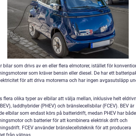
är bilar som drivs av en eller flera elmotorer, istället för konventio
ningsmotorer som kräver bensin eller diesel. De har ett batterip
lektricitet för att driva motorerna och har ingen avgasutsläpp un
s flera olika typer av elbilar att välja mellan, inklusive helt eldriv
(BEV), laddhybrider (PHEV) och bränslecellsbilar (FCEV). BEV är
de elbilar som endast körs på batteridrift, medan PHEV har både
ingsmotor och batterier för att kombinera elektrisk drift och
ningsdrift. FCEV använder bränslecellsteknik för att producera
itet från vätgas.