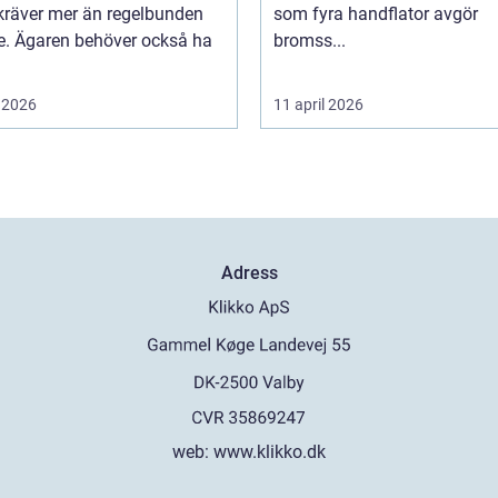
kräver mer än regelbunden
som fyra handflator avgör
ce. Ägaren behöver också ha
bromss...
 2026
11 april 2026
Adress
web:
www.klikko.dk