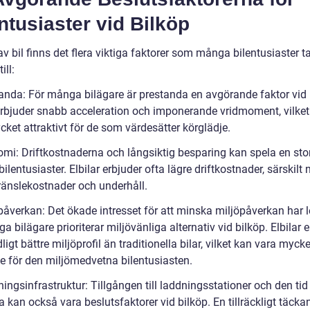
ntusiaster vid Bilköp
av bil finns det flera viktiga faktorer som många bilentusiaster t
ill:
tanda: För många bilägare är prestanda en avgörande faktor vid 
 erbjuder snabb acceleration och imponerande vridmoment, vilke
ket attraktivt för de som värdesätter körglädje.
mi: Driftkostnaderna och långsiktig besparing kan spela en stor 
lentusiaster. Elbilar erbjuder ofta lägre driftkostnader, särskilt 
bränslekostnader och underhåll.
påverkan: Det ökade intresset för att minska miljöpåverkan har let
a bilägare prioriterar miljövänliga alternativ vid bilköp. Elbilar 
ligt bättre miljöprofil än traditionella bilar, vilket kan vara mycke
e för den miljömedvetna bilentusiasten.
ingsinfrastruktur: Tillgången till laddningsstationer och den tid 
a kan också vara beslutsfaktorer vid bilköp. En tillräckligt täcka