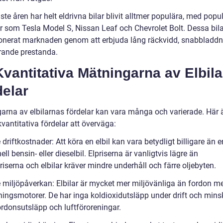
te åren har helt eldrivna bilar blivit alltmer populära, med popu
r som Tesla Model S, Nissan Leaf och Chevrolet Bolt. Dessa bila
ionerat marknaden genom att erbjuda lång räckvidd, snabbladd
ande prestanda.
vantitativa Mätningarna av Elbila
delar
arna av elbilarnas fördelar kan vara många och varierade. Här 
kvantitativa fördelar att överväga:
 driftkostnader: Att köra en elbil kan vara betydligt billigare än e
nell bensin- eller dieselbil. Elpriserna är vanligtvis lägre än
iserna och elbilar kräver mindre underhåll och färre oljebyten.
e miljöpåverkan: Elbilar är mycket mer miljövänliga än fordon m
ningsmotorer. De har inga koldioxidutsläpp under drift och mins
ordonsutsläpp och luftföroreningar.