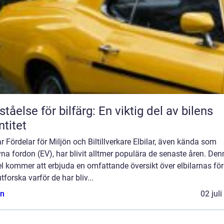
ståelse för bilfärg: En viktig del av bilens
ntitet
ar Fördelar för Miljön och Biltillverkare Elbilar, även kända som
vna fordon (EV), har blivit alltmer populära de senaste åren. De
el kommer att erbjuda en omfattande översikt över elbilarnas för
tforska varför de har bliv...
n
02 jul