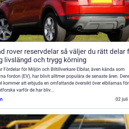
ver reservdelar så väljer du rätt delar för
g livslängd och trygg körning
ar Fördelar för Miljön och Biltillverkare Elbilar, även kända som
vna fordon (EV), har blivit alltmer populära de senaste åren. De
el kommer att erbjuda en omfattande översikt över elbilarnas för
tforska varför de har bliv...
n
02 jul