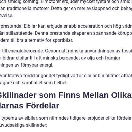
 och smidig körning: Elmotorer erbjuder mycket tystare och smid
 än traditionella motorer. Detta ger en mer avslappnad och beha
evelse.
k prestanda: Elbilar kan erbjuda snabb acceleration och hög vr
från stillastående. Denna prestanda skapar en spännande körupp
dem till bra alternativ för sportbilar.
ar till energioberoende: Genom att minska användningen av fossi
 bidrar elbilar till att minska beroendet av olja och främjar
ingen av förnybar energi.
antitativa fördelar gör det tydligt varför elbilar blir alltmer attra
lägare och samhället som helhet.
killnader som Finns Mellan Olika
larnas Fördelar
 typerna av elbilar, som nämndes tidigare, erbjuder olika fördelar
uvudsakliga skillnader: