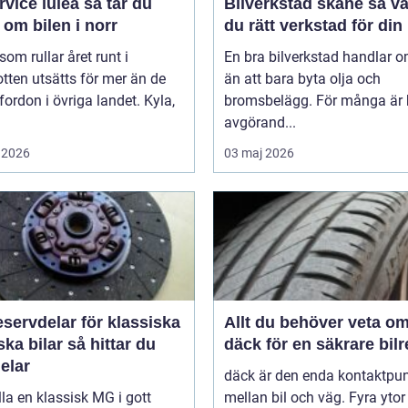
ce luleå så tar du
Bilverkstad skåne så väljer
om bilen i norr
du rätt verkstad för din 
 som rullar året runt i
En bra bilverkstad handlar 
tten utsätts för mer än de
än att bara byta olja och
 fordon i övriga landet. Kyla,
bromsbelägg. För många är 
avgörand...
 2026
03 maj 2026
servdelar för klassiska
Allt du behöver veta o
bilar så hittar du
däck för en säkrare bil
delar
däck är den enda kontaktpu
lla en klassisk MG i gott
mellan bil och väg. Fyra ytor