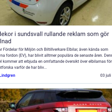
r i sundsvall rullande reklam som gör
llnad
ar Fördelar för Miljön och Biltillverkare Elbilar, även kända som
vna fordon (EV), har blivit alltmer populära de senaste åren. De
el kommer att erbjuda en omfattande översikt över elbilarnas för
tforska varför de har bliv...
 Lindgren
03 jul