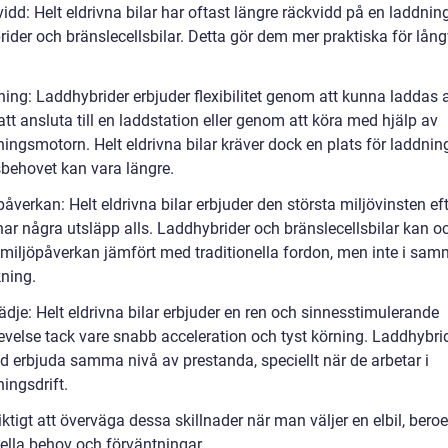
idd: Helt eldrivna bilar har oftast längre räckvidd på en laddnin
rider och bränslecellsbilar. Detta gör dem mer praktiska för lån
.
ning: Laddhybrider erbjuder flexibilitet genom att kunna laddas 
t ansluta till en laddstation eller genom att köra med hjälp av
ingsmotorn. Helt eldrivna bilar kräver dock en plats för laddnin
sbehovet kan vara längre.
påverkan: Helt eldrivna bilar erbjuder den största miljövinsten e
har några utsläpp alls. Laddhybrider och bränslecellsbilar kan o
miljöpåverkan jämfört med traditionella fordon, men inte i sa
kning.
ädje: Helt eldrivna bilar erbjuder en ren och sinnesstimulerande
evelse tack vare snabb acceleration och tyst körning. Laddhybri
tid erbjuda samma nivå av prestanda, speciellt när de arbetar i
ingsdrift.
iktigt att överväga dessa skillnader när man väljer en elbil, ber
uella behov och förväntningar.