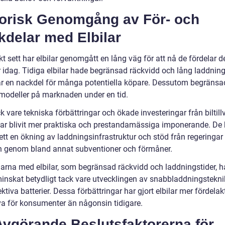
torisk Genomgång av För- och
kdelar med Elbilar
kt sett har elbilar genomgått en lång väg för att nå de fördelar d
r idag. Tidiga elbilar hade begränsad räckvidd och lång laddning
var en nackdel för många potentiella köpare. Dessutom begräns
 modeller på marknaden under en tid.
 vare tekniska förbättringar och ökade investeringar från biltill
ilar blivit mer praktiska och prestandamässiga imponerande. De 
ett en ökning av laddningsinfrastruktur och stöd från regeringar
en genom bland annat subventioner och förmåner.
arna med elbilar, som begränsad räckvidd och laddningstider, h
inskat betydligt tack vare utvecklingen av snabbladdningstekni
ktiva batterier. Dessa förbättringar har gjort elbilar mer fördela
iva för konsumenter än någonsin tidigare.
Avgörande Beslutsfaktorerna för