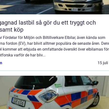
 lastbil så gör du ett tryggt och
samt köp
ar Fördelar för Miljön och Biltillverkare Elbilar, även kända som
vna fordon (EV), har blivit alltmer populära de senaste åren. De
el kommer att erbjuda en omfattande översikt över elbilarnas för
tforska varför de har bliv...
n
15 jul