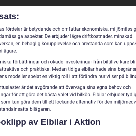
sats:
nas fördelar är betydande och omfattar ekonomiska, miljömässi
damässiga aspekter. De erbjuder lägre driftkostnader, minskad
verkan, en behaglig körupplevelse och prestanda som kan upps
bilägare.
iska förbättringar och ökade investeringar från biltillverkare blir
attraktiva och praktiska. Medan tidiga elbilar hade sina begräns
ns modeller spelat en viktig roll i att förändra hur vi ser på bilin
entusiaster är det avgörande att överväga sina egna behov och
ringar för att göra det bästa valet vid bilköp. Elbilar erbjuder tydl
r som kan göra dem till ett lockande alternativ för den miljömed
standainsatta bilägaren.
oklipp av Elbilar i Aktion