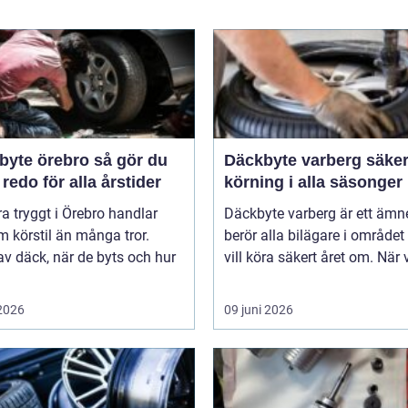
e örebro så gör du
Däckbyte varberg säker
 redo för alla årstider
körning i alla säsonger
ra tryggt i Örebro handlar
Däckbyte varberg är ett äm
 körstil än många tror.
berör alla bilägare i område
av däck, när de byts och hur
vill köra säkert året om. När 
 2026
09 juni 2026