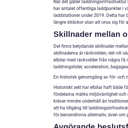
När det gäller laddningsinfrastruktur
har antalet offentliga laddpunkter i v
laddstationer under 2019. Detta har ök
längre sträckor utan att oroa sig för at
Skillnader mellan ol
Det finns betydande skillnader mella
skillnaderna är räckvidden, det vill s
elbilar med räckvidder från några få m
laddningstider, acceleration, bagage
En historisk genomgång av för- och n
Historiskt sett har elbilar haft både 
fördelarna märks miljövänlighet och 
kräver mindre underhåll än traditione
att ha tillgång till laddningsinfrastru
för bensindrivna alternativ, även om 
Avgörande beslutsfa