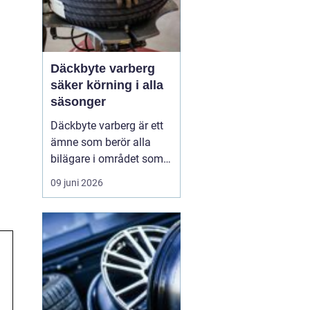
Däckbyte varberg
säker körning i alla
säsonger
Däckbyte varberg är ett
ämne som berör alla
bilägare i området som
vill köra säkert året om.
09 juni 2026
När vädret skiftar mellan
blöta höstdagar, isiga
vintervägar och torra
sommarvägar behöver
däcken alltid vara
anpassade för
underlaget. Ett
genomtänkt däckby...