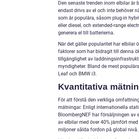
Den senaste trenden inom elbilar är ba
endast drivs av el och inte behöver n
som är populära, såsom plug-in hybri
eller diesel, och extended-range elec
generera el till batterierna.
När det gäller popularitet har elbilar 
faktorer som har bidragit till denna ö
tillgänglighet av laddningsinfrastru
myndigheter. Bland de mest populära
Leaf och BMW i3.
Kvantitativa mätnin
För att förstå den verkliga omfattning
mätningar. Enligt internationella sta
BloombergNEF har försäljningen av el
av elbilar med över 40% jämfört med 
miljoner sålda fordon på global nivå.