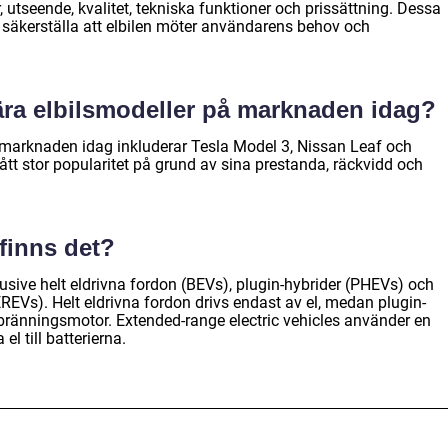
 utseende, kvalitet, tekniska funktioner och prissättning. Dessa
att säkerställa att elbilen möter användarens behov och
ära elbilsmodeller på marknaden idag?
 marknaden idag inkluderar Tesla Model 3, Nissan Leaf och
t stor popularitet på grund av sina prestanda, räckvidd och
 finns det?
nklusive helt eldrivna fordon (BEVs), plugin-hybrider (PHEVs) och
EREVs). Helt eldrivna fordon drivs endast av el, medan plugin-
bränningsmotor. Extended-range electric vehicles använder en
l till batterierna.