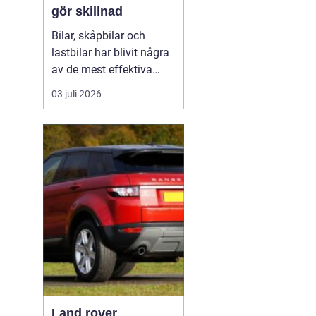
gör skillnad
Bilar, skåpbilar och
lastbilar har blivit några
av de mest effektiva
reklampelarna vi har i
03 juli 2026
vardagen. En
genomtänkt bildekor gör
att ett företag syns
överallt där fordonet rör
sig på E4:an, inne i
centrum, på
industriområdet eller
utanför kundens en...
Land rover