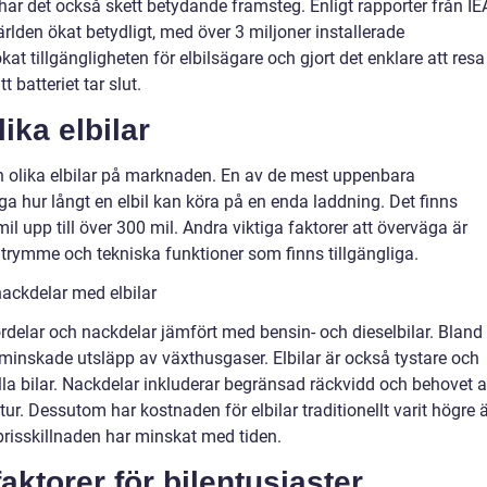
 har det också skett betydande framsteg. Enligt rapporter från IE
ärlden ökat betydligt, med över 3 miljoner installerade
at tillgängligheten för elbilsägare och gjort det enklare att resa
t batteriet tar slut.
ika elbilar
n olika elbilar på marknaden. En av de mest uppenbara
äga hur långt en elbil kan köra på en enda laddning. Det finns
il upp till över 300 mil. Andra viktiga faktorer att överväga är
utrymme och tekniska funktioner som finns tillgängliga.
ackdelar med elbilar
fördelar och nackdelar jämfört med bensin- och dieselbilar. Bland
minskade utsläpp av växthusgaser. Elbilar är också tystare och
lla bilar. Nackdelar inkluderar begränsad räckvidd och behovet 
ktur. Dessutom har kostnaden för elbilar traditionellt varit högre 
prisskillnaden har minskat med tiden.
ktorer för bilentusiaster