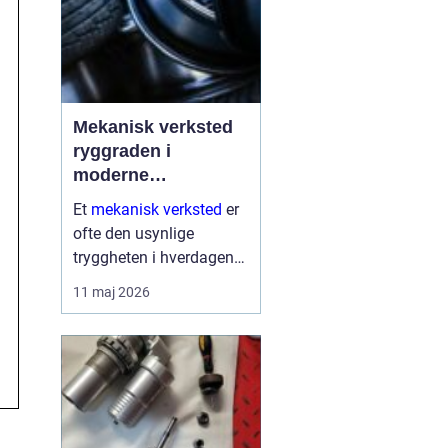
Mekanisk verksted
ryggraden i
moderne
maskinpark
Et
mekanisk verksted
er
ofte den usynlige
tryggheten i hverdagen
for både næringsliv og
11 maj 2026
privatpersoner. Når
maskiner stopper,
produksjon stanser eller
en gravemaskin står fast
på et anlegg, er ve...