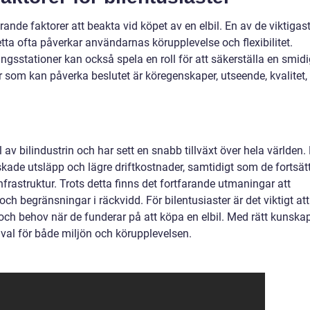
örande faktorer att beakta vid köpet av en elbil. En av de viktigas
tta ofta påverkar användarnas körupplevelse och flexibilitet.
ingsstationer kan också spela en roll för att säkerställa en smid
 som kan påverka beslutet är köregenskaper, utseende, kvalitet,
del av bilindustrin och har sett en snabb tillväxt över hela världen.
ade utsläpp och lägre driftkostnader, samtidigt som de fortsät
nfrastruktur. Trots detta finns det fortfarande utmaningar att
ch begränsningar i räckvidd. För bilentusiaster är det viktigt att
ch behov när de funderar på att köpa en elbil. Med rätt kunska
a val för både miljön och körupplevelsen.