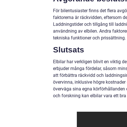
För bilentusiaster finns det flera avg
faktorerna är räckvidden, eftersom de
Laddningstider och tillgång till laddn
användning av elbilen. Andra faktorer
tekniska funktioner och prissättning.
Slutsats
Elbilar har verkligen blivit en viktig 
erbjuder många fördelar, såsom minsk
att förbättra räckvidd och laddningsi
övervinna, inklusive högre kostnader o
överväga sina egna körförhållanden o
och forskning kan elbilar vara ett br