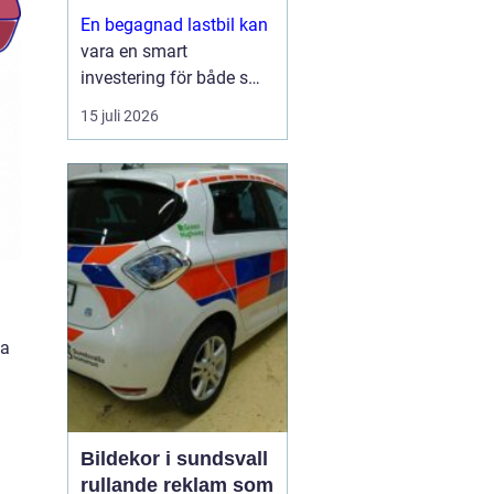
En begagnad lastbil kan
vara en smart
investering för både små
och stora företag. Du får
15 juli 2026
ofta mycket kapacitet
för pengarna, kortare
leveranstid och en bil
som redan visat vad den
går för i vardagen.
Sam...
ga
Bildekor i sundsvall
rullande reklam som