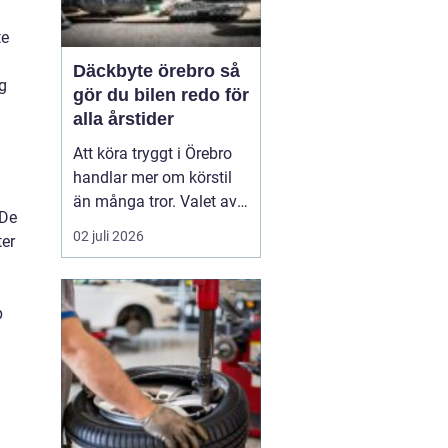
te
Däckbyte örebro så
ig
gör du bilen redo för
alla årstider
Att köra tryggt i Örebro
handlar mer om körstil
än många tror. Valet av
 De
däck, när de byts och hur
02 juli 2026
ter
de monteras spelar en
avgörande roll för
säkerheten. Vädret i
p
Närke skiftar snabbt,
med kalla vintrar, blöta
vårvägar och varma
sommardagar. För den
som...