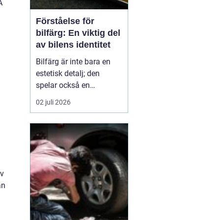
A
Förståelse för
bilfärg: En viktig del
av bilens identitet
Bilfärg är inte bara en
estetisk detalj; den
spelar också en
avgörande roll för bilens
02 juli 2026
övergripande identitet
och funktion. Den rätta
bilfärgen kan påverka
hur en bil uppfattas,
stärka dess mär...
av
än