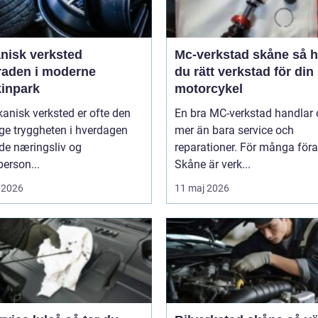
nisk verksted
Mc-verkstad skåne så hittar
raden i moderne
du rätt verkstad för din
inpark
motorcykel
anisk verksted er ofte den
En bra MC-verkstad handlar
ge tryggheten i hverdagen
mer än bara service och
de næringsliv og
reparationer. För många föra
person...
Skåne är verk...
 2026
11 maj 2026