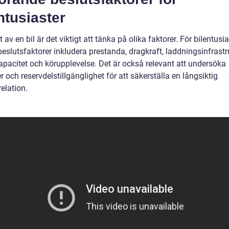
ntusiaster
t av en bil är det viktigt att tänka på olika faktorer. För bilentusi
beslutsfaktorer inkludera prestanda, dragkraft, laddningsinfrastr
kapacitet och körupplevelse. Det är också relevant att undersöka
r och reservdelstillgänglighet för att säkerställa en långsiktig
elation.