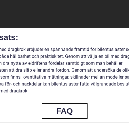
sats:
 med dragkrok erbjuder en spännande framtid för bilentusiaster 
både hållbarhet och praktiskitet. Genom att välja en bil med dra
 dra nytta av eldriftens fördelar samtidigt som man behåller
eten att dra släp eller andra fordon. Genom att undersöka de oli
 som finns, kvantitativa mätningar, skillnader mellan modeller s
ka för- och nackdelar kan bilentusiaster fatta välgrundade beslut
l med dragkrok.
FAQ