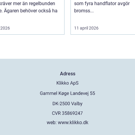
kräver mer än regelbunden
som fyra handflator avgör
ce. Ägaren behöver också ha
bromss...
 2026
11 april 2026
Adress
web:
www.klikko.dk