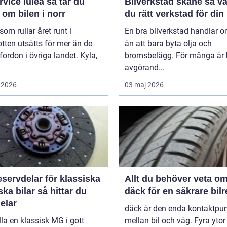
ce luleå så tar du
Bilverkstad skåne så väljer
om bilen i norr
du rätt verkstad för din 
 som rullar året runt i
En bra bilverkstad handlar 
tten utsätts för mer än de
än att bara byta olja och
 fordon i övriga landet. Kyla,
bromsbelägg. För många är 
avgörand...
 2026
03 maj 2026
servdelar för klassiska
Allt du behöver veta o
bilar så hittar du
däck för en säkrare bil
delar
däck är den enda kontaktpu
lla en klassisk MG i gott
mellan bil och väg. Fyra ytor