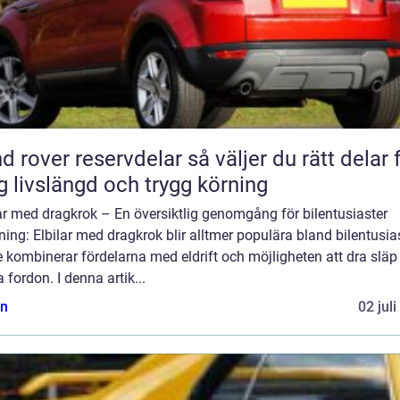
ver reservdelar så väljer du rätt delar för
g livslängd och trygg körning
ar med dragkrok – En översiktlig genomgång för bilentusiaster
ning: Elbilar med dragkrok blir alltmer populära bland bilentusia
 kombinerar fördelarna med eldrift och möjligheten att dra släp 
 fordon. I denna artik...
n
02 jul