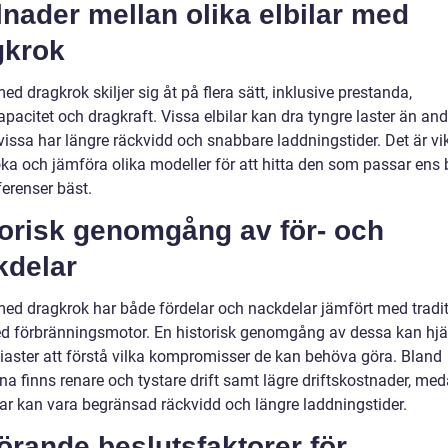
lnader mellan olika elbilar med
gkrok
med dragkrok skiljer sig åt på flera sätt, inklusive prestanda,
apacitet och dragkraft. Vissa elbilar kan dra tyngre laster än and
ssa har längre räckvidd och snabbare laddningstider. Det är vikt
ka och jämföra olika modeller för att hitta den som passar ens
ferenser bäst.
torisk genomgång av för- och
kdelar
 med dragkrok har både fördelar och nackdelar jämfört med tradit
ed förbränningsmotor. En historisk genomgång av dessa kan hjä
siaster att förstå vilka kompromisser de kan behöva göra. Bland
na finns renare och tystare drift samt lägre driftskostnader, me
ar kan vara begränsad räckvidd och längre laddningstider.
rande beslutsfaktorer för