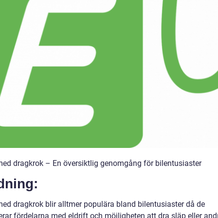
 med dragkrok – En översiktlig genomgång för bilentusiaster
dning:
med dragkrok blir alltmer populära bland bilentusiaster då de
ar fördelarna med eldrift och möjligheten att dra släp eller and