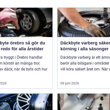
e örebro så gör du
Däckbyte varberg säker
 redo för alla årstider
körning i alla säsonger
ra tryggt i Örebro handlar
Däckbyte varberg är ett äm
 körstil än många tror.
berör alla bilägare i område
av däck, när de byts och hur
vill köra säkert året om. När 
 2026
09 juni 2026