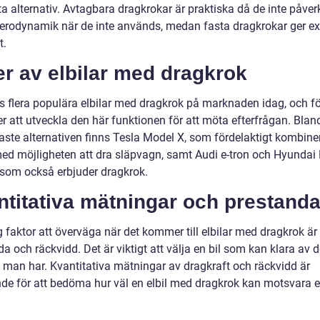
a alternativ. Avtagbara dragkrokar är praktiska då de inte påver
aerodynamik när de inte används, medan fasta dragkrokar ger ex
t.
r av elbilar med dragkrok
ns flera populära elbilar med dragkrok på marknaden idag, och f
er att utveckla den här funktionen för att möta efterfrågan. Blan
aste alternativen finns Tesla Model X, som fördelaktigt kombine
 med möjligheten att dra släpvagn, samt Audi e-tron och Hyundai
c som också erbjuder dragkrok.
ntitativa mätningar och prestand
g faktor att överväga när det kommer till elbilar med dragkrok är
a och räckvidd. Det är viktigt att välja en bil som kan klara av 
v man har. Kvantitativa mätningar av dragkraft och räckvidd är
de för att bedöma hur väl en elbil med dragkrok kan motsvara 