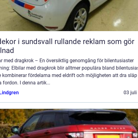
r i sundsvall rullande reklam som gör
llnad
ar med dragkrok – En översiktlig genomgång för bilentusiaster
ning: Elbilar med dragkrok blir alltmer populära bland bilentusia
 kombinerar fördelarna med eldrift och möjligheten att dra släp 
 fordon. I denna artik...
 Lindgren
03 jul